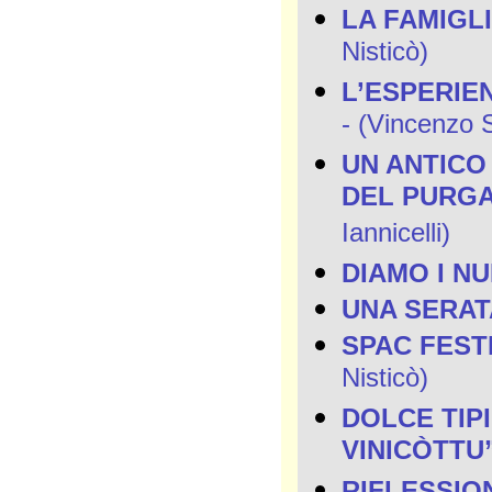
LA FAMIGL
Nisticò)
L’ESPERIE
- (Vincenzo S
UN ANTICO
DEL PURGA
Iannicelli)
DIAMO I N
UNA SERAT
SPAC FESTI
Nisticò)
DOLCE TIP
VINICÒTTU
RIFLESSIO