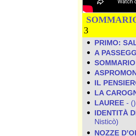
SOMMARI
3
PRIMO: SA
A PASSEG
SOMMARIO
ASPROMO
IL PENSIE
LA CAROG
LAUREE
- ()
IDENTITÀ 
Nisticò)
NOZZE D’