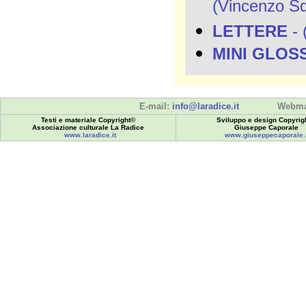
(Vincenzo Squ
LETTERE
- 
MINI GLOS
E-mail:
info@laradice.it
Webma
Testi e materiale Copyright©
Sviluppo e design Copyrig
Associazione culturale La Radice
Giuseppe Caporale
www.laradice.it
www.giuseppecaporale.i