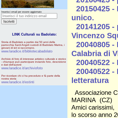
20150425 - 
Inserisci email per essere aggiornato
unico.
20141205 - p
Vincenzo Squ
LINK Culturali su Badolato:
20040805 - 
Storia di Badolato a partire dai 50 anni della
parrocchia Santi Angeli custodi di Badolato Marina, i
giovani di ieri si raccontano.
Calabria di Vi
www.laradice.it/bibliotecabadolato
Archivio di foto di interesse artistico culturale e storico
20040522 - 
- chiunque può partecipare inviando foto, descrizione
e dati dell'autore
www.laradice.it/archiviofoto
20040522 - I
Per ricordare chi ci ha preceduto e fà parte della
letteratura
nostra storia
www.laradice.it/estinti
Associazione C
MARINA (CZ)
Amici carissimi,
lo scorso anno 2