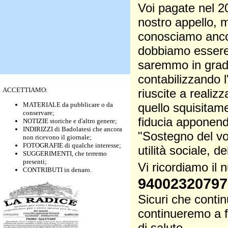
Voi pagate nel 2
nostro appello, m
conosciamo ancora
dobbiamo essere p
saremmo in grado
contabilizzando 
ACCETTIAMO:
riuscite a realiz
MATERIALE da pubblicare o da
quello squisitam
conservare;
fiducia apponendo
NOTIZIE storiche e d'altro genere;
INDIRIZZI di Badolatesi che ancora
"Sostegno del vol
non ricevono il giornale;
FOTOGRAFIE di qualche interesse;
utilità sociale, d
SUGGERIMENTI, che terremo
presenti;
Vi ricordiamo il
CONTRIBUTI in denaro.
94002320797
Sicuri che contin
continueremo a f
di salute.