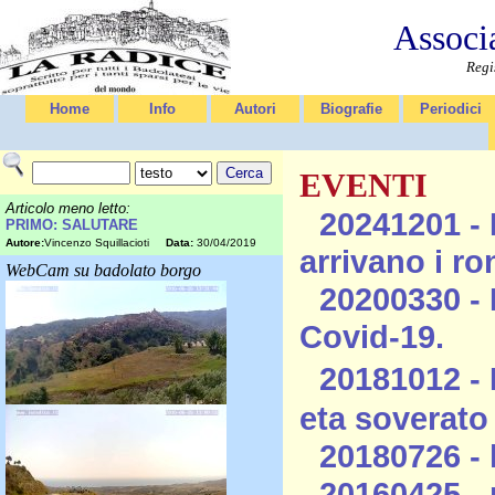
Associ
Regi
Home
Info
Autori
Biografie
Periodici
EVENTI
Articolo meno letto:
20241201 - 
PRIMO: SALUTARE
Autore:
Vincenzo Squillacioti
Data:
30/04/2019
arrivano i ro
WebCam su badolato borgo
20200330 - 
Covid-19.
20181012 - 
eta soverato
20180726 - l
20160425 -