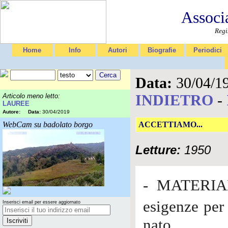
Associ
Regi
Home
Info
Autori
Biografie
Periodici
Data:
30/04/1
INDIETRO
-
Articolo meno letto:
LAUREE
Autore:
Data:
30/04/2019
WebCam su badolato borgo
ACCETTIAMO...
Letture:
1950
- MATERIALE
esigenze per
Inserisci email per essere aggiornato
nato.