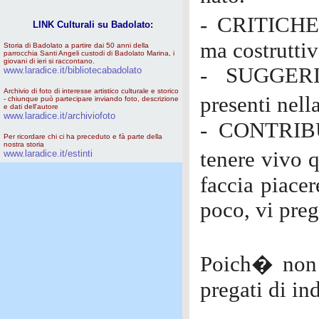
- CRITICHE,
LINK Culturali su Badolato:
ma costruttiv
Storia di Badolato a partire dai 50 anni della
parrocchia Santi Angeli custodi di Badolato Marina, i
giovani di ieri si raccontano.
- SUGGERIM
www.laradice.it/bibliotecabadolato
Archivio di foto di interesse artistico culturale e storico
presenti nell
- chiunque può partecipare inviando foto, descrizione
e dati dell'autore
www.laradice.it/archiviofoto
- CONTRIBUT
Per ricordare chi ci ha preceduto e fà parte della
nostra storia
tenere vivo 
www.laradice.it/estinti
faccia piacer
poco, vi pre
Poich� non 
pregati di in