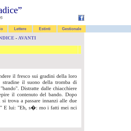
adice”
95
io
Lettere
Estinti
Gestionale
NDICE
-
AVANTI
ere il fresco sui gradini della loro
e stradine il suono della tromba di
 "bando". Distratte dalle chiacchiere
cepire il contenuto del bando. Dopo
 si trova a passare innanzi alle due
" E lui: "Eh, s�: mo i fatti mei nci