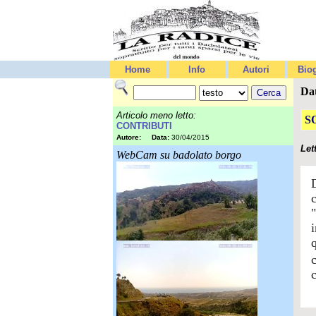
Home
Info
Autori
Biog
Da
Articolo meno letto:
S
CONTRIBUTI
Autore:
Data:
30/04/2015
Let
WebCam su badolato borgo