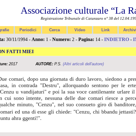
Associazione culturale “La R
Registrazione Tribunale di Catanzaro n° 38 del 12.04.19
rafie
Periodici
Cerca
Video
Link
Archiv
ta:
30/11/1994 -
Anno:
1 -
Numero:
2 -
Pagina:
14 -
INDIETRO
-
I
ON FATTI MIEI
ture:
2017
AUTORE:
P.S.
(Altri articoli dell'autore)
Due comari, dopo una giornata di duro lavoro, siedono a prend
casa, in contrada "Destru", allorquando sentono per le ert
"Cenzu u vandijaturi" e poi la sua voce cantilenante urlare il
in cui sono intente, nessuna delle due comari riesce a per
qualche minuto, "Cenzu", nel suo consueto giro di banditore,
comari ed una di esse gli chiede: "Cenzu, chi bbandu jettasti?
cuntu ahra ggenti!".