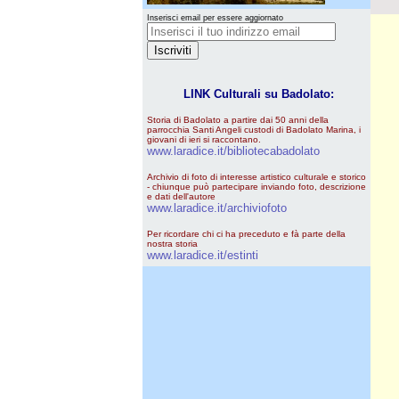
Inserisci email per essere aggiornato
LINK Culturali su Badolato:
Storia di Badolato a partire dai 50 anni della
parrocchia Santi Angeli custodi di Badolato Marina, i
giovani di ieri si raccontano.
www.laradice.it/bibliotecabadolato
Archivio di foto di interesse artistico culturale e storico
- chiunque può partecipare inviando foto, descrizione
e dati dell'autore
www.laradice.it/archiviofoto
Per ricordare chi ci ha preceduto e fà parte della
nostra storia
www.laradice.it/estinti