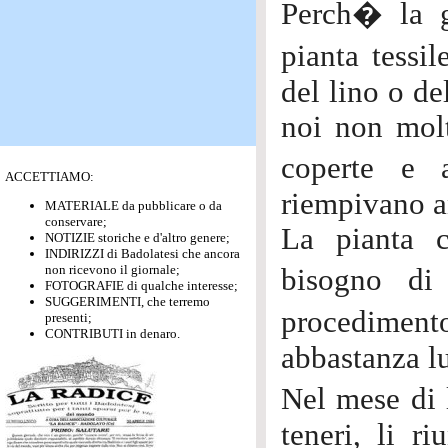
Perch� la g
pianta tessi
del lino o de
noi non molt
coperte e 
ACCETTIAMO:
riempivano a
MATERIALE da pubblicare o da
conservare;
La pianta 
NOTIZIE storiche e d'altro genere;
INDIRIZZI di Badolatesi che ancora
non ricevono il giornale;
bisogno di
FOTOGRAFIE di qualche interesse;
SUGGERIMENTI, che terremo
procedimen
presenti;
CONTRIBUTI in denaro.
abbastanza lu
Nel mese di 
teneri, li r