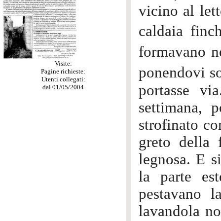
vicino al let
caldaia fin
formavano n
Visite:
ponendovi sop
Pagine richieste:
Utenti collegati:
portasse vi
dal 01/05/2004
settimana, 
strofinato co
greto della 
legnosa. E s
la parte e
pestavano l
lavandola no