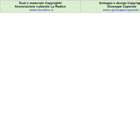
Testi e materiale Copyright©
Sviluppo e design Copyrig
Associazione culturale La Radice
Giuseppe Caporale
www.laradice.it
www.giuseppecaporale.i