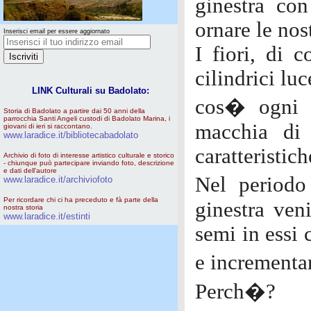
ginestra con
ornare le nos
Inserisci email per essere aggiornato
I fiori, di 
cilindrici lu
LINK Culturali su Badolato:
cos� ogni 
Storia di Badolato a partire dai 50 anni della
parrocchia Santi Angeli custodi di Badolato Marina, i
macchia di 
giovani di ieri si raccontano.
www.laradice.it/bibliotecabadolato
caratteristic
Archivio di foto di interesse artistico culturale e storico
- chiunque può partecipare inviando foto, descrizione
e dati dell'autore
Nel periodo 
www.laradice.it/archiviofoto
Per ricordare chi ci ha preceduto e fà parte della
ginestra ven
nostra storia
www.laradice.it/estinti
semi in essi 
e incrementa
Perch�?