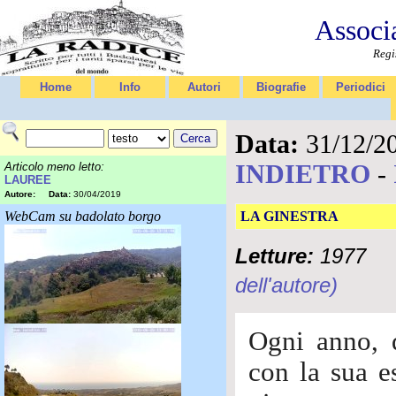
Associ
Regi
Home
Info
Autori
Biografie
Periodici
Data:
31/12/2
INDIETRO
-
Articolo meno letto:
LAUREE
Autore:
Data:
30/04/2019
WebCam su badolato borgo
LA GINESTRA
Letture:
1977
dell'autore)
Ogni anno, 
con la sua e