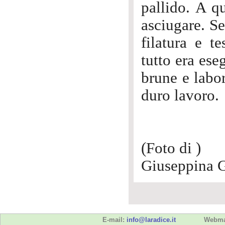
pallido. A q
asciugare. Se
filatura e te
tutto era es
brune e labor
duro lavoro.
(Foto di )
Giuseppina Ga
E-mail:
info@laradice.it
Webma