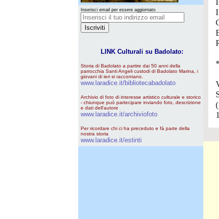
Inserisci email per essere aggiornato
LINK Culturali su Badolato:
Storia di Badolato a partire dai 50 anni della
parrocchia Santi Angeli custodi di Badolato Marina, i
giovani di ieri si raccontano.
www.laradice.it/bibliotecabadolato
Archivio di foto di interesse artistico culturale e storico
- chiunque può partecipare inviando foto, descrizione
e dati dell'autore
www.laradice.it/archiviofoto
Per ricordare chi ci ha preceduto e fà parte della
nostra storia
www.laradice.it/estinti