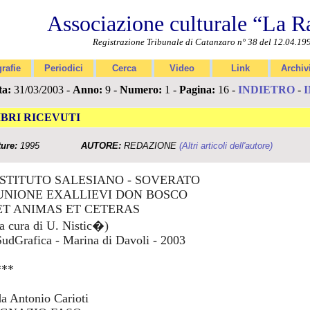
Associazione culturale “La R
Registrazione Tribunale di Catanzaro n° 38 del 12.04.19
rafie
Periodici
Cerca
Video
Link
Archiv
ta:
31/03/2003 -
Anno:
9 -
Numero:
1 -
Pagina:
16 -
INDIETRO
-
IBRI RICEVUTI
ture:
1995
AUTORE:
REDAZIONE
(Altri articoli dell'autore)
ISTITUTO SALESIANO - SOVERATO
UNIONE EXALLIEVI DON BOSCO
ET ANIMAS ET CETERAS
(a cura di U. Nistic�)
SudGrafica - Marina di Davoli - 2003
***
da Antonio Carioti