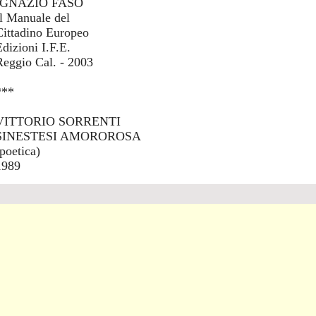
IGNAZIO FASO
Il Manuale del
Cittadino Europeo
Edizioni I.F.E.
Reggio Cal. - 2003
***
VITTORIO SORRENTI
SINESTESI AMOROROSA
(poetica)
1989