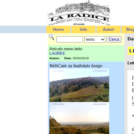
Home
Info
Autori
Biog
Da
Articolo meno letto:
L
LAUREE
Autore:
Data:
30/04/2019
Let
WebCam su badolato borgo