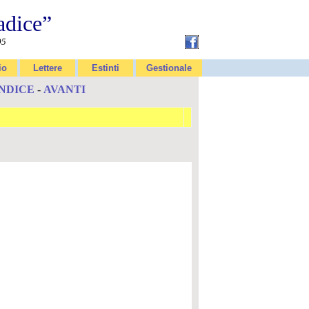
adice”
95
io
Lettere
Estinti
Gestionale
INDICE
-
AVANTI