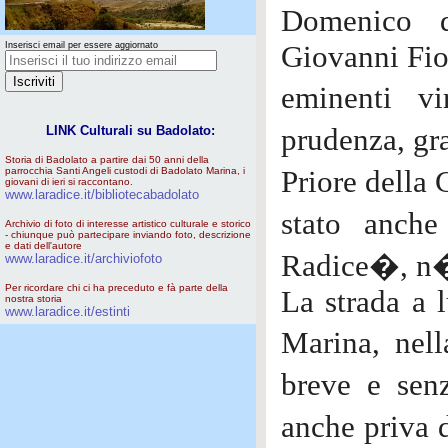
Domenico d
Inserisci email per essere aggiornato
Giovanni Fior
eminenti vi
LINK Culturali su Badolato:
prudenza, gr
Storia di Badolato a partire dai 50 anni della
parrocchia Santi Angeli custodi di Badolato Marina, i
Priore della
giovani di ieri si raccontano.
www.laradice.it/bibliotecabadolato
stato anche
Archivio di foto di interesse artistico culturale e storico
- chiunque può partecipare inviando foto, descrizione
e dati dell'autore
Radice�, n�
www.laradice.it/archiviofoto
Per ricordare chi ci ha preceduto e fà parte della
La strada a l
nostra storia
www.laradice.it/estinti
Marina, nell
breve e sen
anche priva 