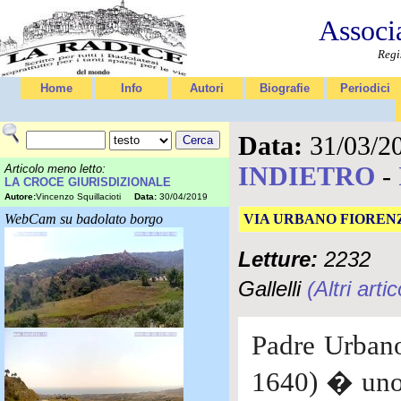
Associ
Regi
Home
Info
Autori
Biografie
Periodici
Data:
31/03/2
INDIETRO
-
Articolo meno letto:
LA CROCE GIURISDIZIONALE
Autore:
Vincenzo Squillacioti
Data:
30/04/2019
WebCam su badolato borgo
VIA URBANO FIOREN
Letture:
2232
Gallelli
(Altri arti
Padre Urbano
1640) � uno 