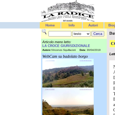
Home
Info
Autori
Biog
Da
Articolo meno letto:
C
LA CROCE GIURISDIZIONALE
Autore:
Vincenzo Squillacioti
Data:
30/04/2019
Let
WebCam su badolato borgo
N