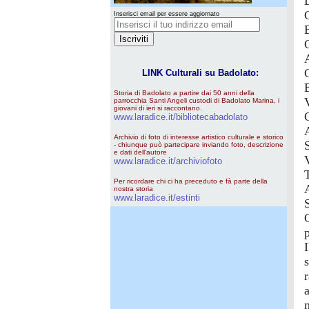
Inserisci email per essere aggiornato
LINK Culturali su Badolato:
Storia di Badolato a partire dai 50 anni della
parrocchia Santi Angeli custodi di Badolato Marina, i
giovani di ieri si raccontano.
www.laradice.it/bibliotecabadolato
Archivio di foto di interesse artistico culturale e storico
- chiunque può partecipare inviando foto, descrizione
e dati dell'autore
www.laradice.it/archiviofoto
Per ricordare chi ci ha preceduto e fà parte della
nostra storia
www.laradice.it/estinti