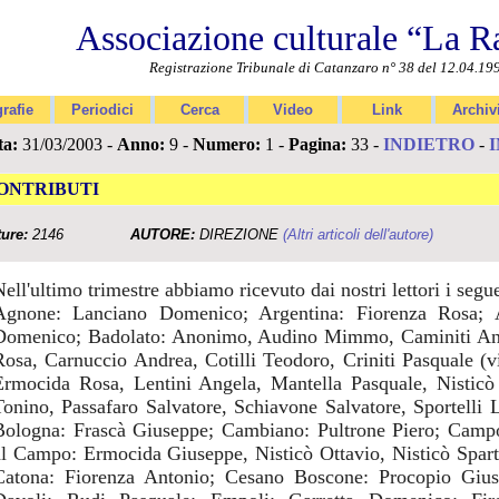
Associazione culturale “La R
Registrazione Tribunale di Catanzaro n° 38 del 12.04.19
rafie
Periodici
Cerca
Video
Link
Archiv
ta:
31/03/2003 -
Anno:
9 -
Numero:
1 -
Pagina:
33 -
INDIETRO
-
ONTRIBUTI
ture:
2146
AUTORE:
DIREZIONE
(Altri articoli dell'autore)
ell'ultimo trimestre abbiamo ricevuto dai nostri lettori i segue
Agnone: Lanciano Domenico; Argentina: Fiorenza Rosa; A
Domenico; Badolato: Anonimo, Audino Mimmo, Caminiti Ann
Rosa, Carnuccio Andrea, Cotilli Teodoro, Criniti Pasquale (
Ermocida Rosa, Lentini Angela, Mantella Pasquale, Nisticò 
Tonino, Passafaro Salvatore, Schiavone Salvatore, Sportelli 
Bologna: Frascà Giuseppe; Cambiano: Pultrone Piero; Campo
al Campo: Ermocida Giuseppe, Nisticò Ottavio, Nisticò Spart
Catona: Fiorenza Antonio; Cesano Boscone: Procopio Giuse