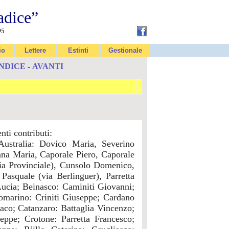
adice”
95
io
Lettere
Estinti
Gestionale
INDICE
-
AVANTI
nti contributi:
ustralia: Dovico Maria, Severino
a Maria, Caporale Piero, Caporale
via Provinciale), Cunsolo Domenico,
Pasquale (via Berlinguer), Parretta
Lucia; Beinasco: Caminiti Giovanni;
marino: Criniti Giuseppe; Cardano
aco; Catanzaro: Battaglia Vincenzo;
ppe; Crotone: Parretta Francesco;