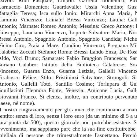
Davoli: Rudi Pasquale; Empoli: Garretta Domenico; Firen
Carnuccio Domenico; Guardavalle: Ussia Valentino; Gus
Battaglia Teresa; Isca sullo Ionio: Mirarchi Anna Maria, N
Caminiti Vincenzo; Lainate: Bressi Vincenzo; Latina: Gall
Antonio; Marnate: Romeo Antonio; Messina: Greco Antony; M
Giuseppe, Lanciano Vincenzo, Loprete Salvatore Maria, Noc
Bressi Antonio, Spagnolo Antonio, Spagnolo Candida; Nicheli
Vicino Ciro; Praia a Mare: Condino Vincenzo; Pregnana Mil
Calabria: Zoccali Stefano; Roma: Bressi Lando Enza, De Rosi
Aldo, Voci Bruno; Samarate: Fabio Braggion Francesca; San
Soriano Calabro: Istituto della Biblioteca Calabrese; S
Vincenzo, Guarna Enzo, Guarna Letizia, Gallelli Vincenzo
Tirabosco Felice; Stilo: Pristininzi Salvatore; Strongoli: 
Antonio, Gallelli Totò, Santillo Cosimo; Torlupara di Gu
Squillacioti Eleonora Fonte; Venezia: Amicone Lucia, Gall
Giovanni Franco. Si elenca, inoltre, un contributo pervenut
paese, nè nome).
Il nostro ringraziamento per gli amici che continuano a man
sentito: senza di loro, senza i loro euro (da un minimo di 5 a
rara punta da 500), questo giornale non potrebbe esistere.
avvenimento, ma sappiamo pure che la sua fine costituirebbe 
migliaia di persone che trimestralmente l'aspettano. Perci