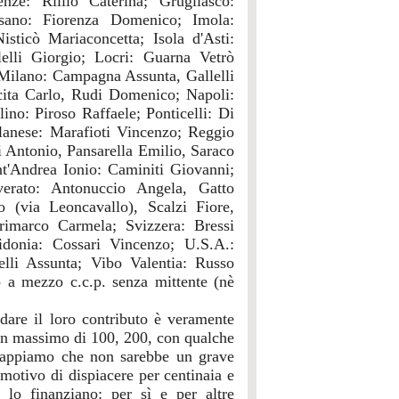
ze: Riillo Caterina; Grugliasco:
sano: Fiorenza Domenico; Imola:
isticò Mariaconcetta; Isola d'Asti:
elli Giorgio; Locri: Guarna Vetrò
ilano: Campagna Assunta, Gallelli
ita Carlo, Rudi Domenico; Napoli:
no: Piroso Raffaele; Ponticelli: Di
anese: Marafioti Vincenzo; Reggio
 Antonio, Pansarella Emilio, Saraco
t'Andrea Ionio: Caminiti Giovanni;
overato: Antonuccio Angela, Gatto
 (via Leoncavallo), Scalzi Fiore,
Sirimarco Carmela; Svizzera: Bressi
idonia: Cossari Vincenzo; U.S.A.:
elli Assunta; Vibo Valentia: Russo
o a mezzo c.c.p. senza mittente (nè
dare il loro contributo è veramente
 un massimo di 100, 200, con qualche
 Sappiamo che non sarebbe un grave
motivo di dispiacere per centinaia e
ò lo finanziano: per sì e per altre