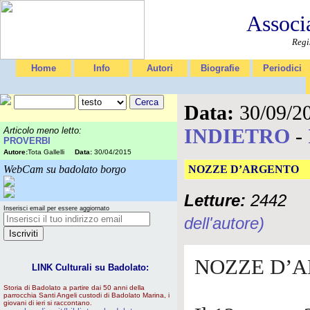
Associ
Regi
Home
Info
Autori
Biografie
Periodici
Data:
30/09/2
INDIETRO
-
Articolo meno letto:
PROVERBI
Autore:
Tota Gallelli
Data:
30/04/2015
WebCam su badolato borgo
NOZZE D’ARGENTO
Letture:
2442
Inserisci email per essere aggiornato
dell'autore)
NOZZE D’
LINK Culturali su Badolato:
Storia di Badolato a partire dai 50 anni della
parrocchia Santi Angeli custodi di Badolato Marina, i
giovani di ieri si raccontano.