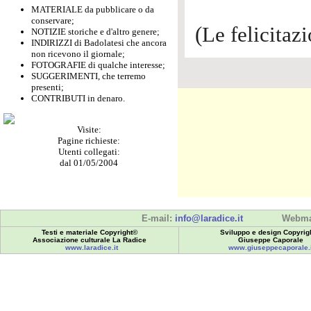
MATERIALE da pubblicare o da
conservare;
(Le felicitaz
NOTIZIE storiche e d'altro genere;
INDIRIZZI di Badolatesi che ancora
non ricevono il giornale;
FOTOGRAFIE di qualche interesse;
SUGGERIMENTI, che terremo
presenti;
CONTRIBUTI in denaro.
Visite:
Pagine richieste:
Utenti collegati:
dal 01/05/2004
E-mail:
info@laradice.it
Webma
Testi e materiale Copyright©
Sviluppo e design Copyrig
Associazione culturale La Radice
Giuseppe Caporale
www.laradice.it
www.giuseppecaporale.i