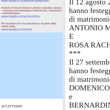
Il 12 agosto
www.laradice.it/bibliotecabadolato
Archivio di foto di interesse artistico culturale e storico
hanno festegg
- chiunque può partecipare inviando foto, descrizione
e dati dell'autore
www.laradice.it/archiviofoto
di matrimoni
Per ricordare chi ci ha preceduto e fà parte della
ANTONIO M
nostra storia
www.laradice.it/estinti
E
ROSA RACH
***
Il 27 settem
hanno festegg
di matrimoni
DOMENICO
e
BERNARDIN
ACCETTIAMO: