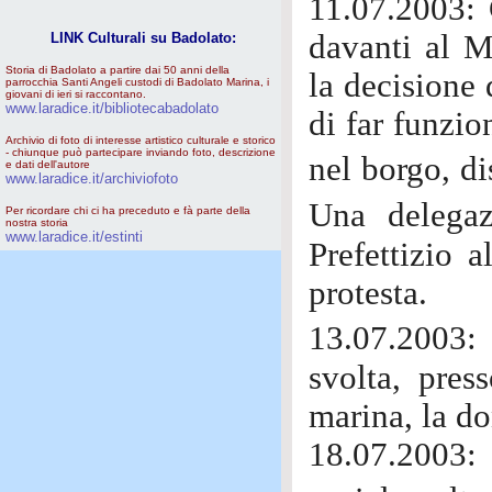
11.07.2003: 
davanti al M
LINK Culturali su Badolato:
Storia di Badolato a partire dai 50 anni della
la decisione 
parrocchia Santi Angeli custodi di Badolato Marina, i
giovani di ieri si raccontano.
www.laradice.it/bibliotecabadolato
di far funzio
Archivio di foto di interesse artistico culturale e storico
- chiunque può partecipare inviando foto, descrizione
nel borgo, di
e dati dell'autore
www.laradice.it/archiviofoto
Una delegaz
Per ricordare chi ci ha preceduto e fà parte della
nostra storia
www.laradice.it/estinti
Prefettizio a
protesta.
13.07.2003:
svolta, pres
marina, la d
18.07.2003