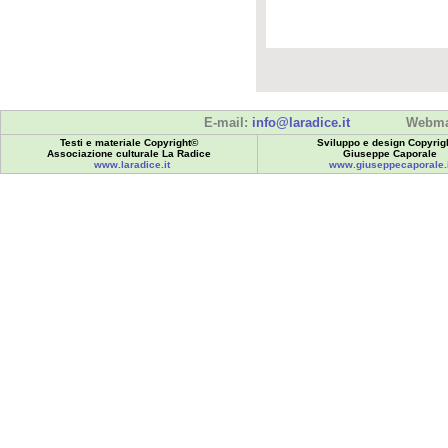
E-mail:
info@laradice.it
Webma
Testi e materiale Copyright©
Sviluppo e design Copyrig
Associazione culturale La Radice
Giuseppe Caporale
www.laradice.it
www.giuseppecaporale.i