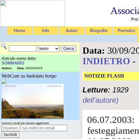
Associ
Regi
Home
Info
Autori
Biografie
Periodici
Data:
30/09/2
INDIETRO
-
Articolo meno letto:
SOMMARIO
Autore:
Data:
30/04/2019
WebCam su badolato borgo
NOTIZIE FLASH
Letture:
1929
dell'autore)
06.07.2003:
Inserisci email per essere aggiornato
festeggiamen