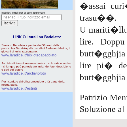
�assai cur
Inserisci email per essere aggiornato
trasu��.
U mariti�llu
LINK Culturali su Badolato:
lire. Dopp
Storia di Badolato a partire dai 50 anni della
parrocchia Santi Angeli custodi di Badolato Marina, i
butt�gghjia 
giovani di ieri si raccontano.
www.laradice.it/bibliotecabadolato
lire pi� de
Archivio di foto di interesse artistico culturale e storico
- chiunque può partecipare inviando foto, descrizione
e dati dell'autore
www.laradice.it/archiviofoto
butt�gghjia
Per ricordare chi ci ha preceduto e fà parte della
nostra storia
www.laradice.it/estinti
Patrizio Men
Soluzione al