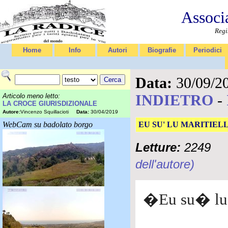
Associ
Regi
Home
Info
Autori
Biografie
Periodici
Data:
30/09/2
INDIETRO
-
Articolo meno letto:
LA CROCE GIURISDIZIONALE
Autore:
Vincenzo Squillacioti
Data:
30/04/2019
WebCam su badolato borgo
EU SU' LU MARITIEL
Letture:
2249
dell'autore)
�Eu su� lu