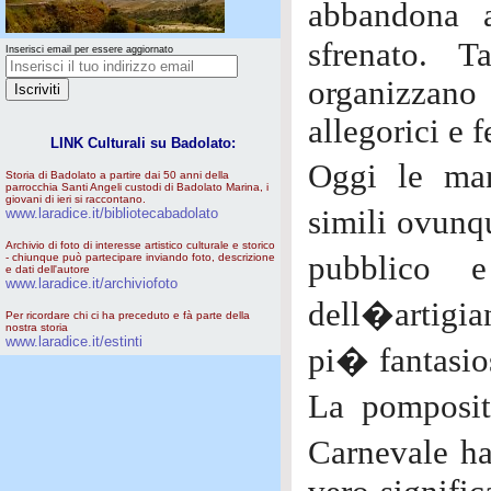
abbandona a
sfrenato. 
Inserisci email per essere aggiornato
organizzano 
allegorici e 
LINK Culturali su Badolato:
Oggi le man
Storia di Badolato a partire dai 50 anni della
parrocchia Santi Angeli custodi di Badolato Marina, i
giovani di ieri si raccontano.
simili ovunqu
www.laradice.it/bibliotecabadolato
Archivio di foto di interesse artistico culturale e storico
pubblico 
- chiunque può partecipare inviando foto, descrizione
e dati dell'autore
www.laradice.it/archiviofoto
dell�artigia
Per ricordare chi ci ha preceduto e fà parte della
nostra storia
www.laradice.it/estinti
pi� fantasios
La pomposit
Carnevale ha