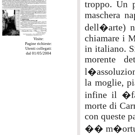
troppo. Un p
maschera nap
dell�arte) 
chiamare i M
Visite:
Pagine richieste:
in italiano. 
Utenti collegati:
dal 01/05/2004
morente de
l�assoluzio
la moglie, p
infine il �f
morte di Car
con queste pa
�� m�ortu