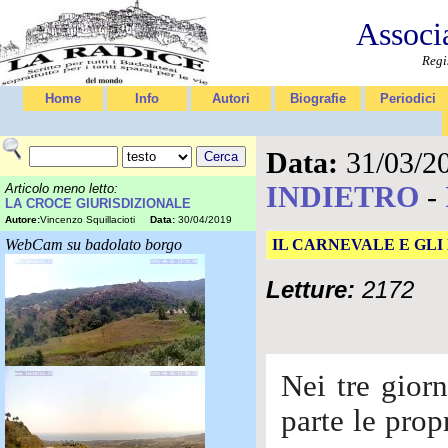
Associ
Regi
Home
Info
Autori
Biografie
Periodici
Data:
31/03/2
INDIETRO
-
Articolo meno letto:
LA CROCE GIURISDIZIONALE
Autore:
Vincenzo Squillacioti
Data:
30/04/2019
WebCam su badolato borgo
IL CARNEVALE E GLI
Letture:
2172
Nei tre gior
parte le prop