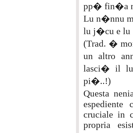
pp� fin�a 
Lu n�nnu m
lu j�cu e 
(Trad. � mo
un altro a
lasci� il l
pi�..!)
Questa nenia
espediente 
cruciale in 
propria esi