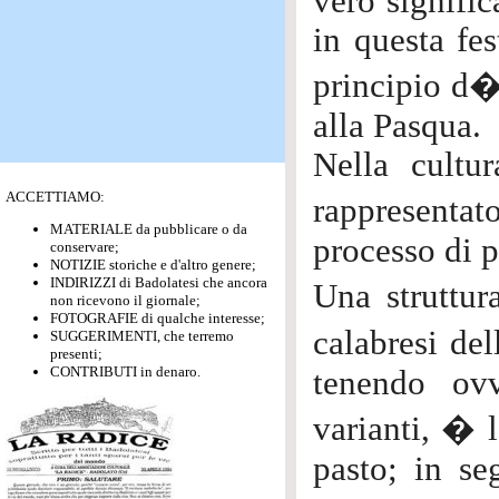
vero signific
in questa fe
principio d�
alla Pasqua.
Nella cultu
ACCETTIAMO:
rappresenta
MATERIALE da pubblicare o da
processo di p
conservare;
NOTIZIE storiche e d'altro genere;
INDIRIZZI di Badolatesi che ancora
Una struttur
non ricevono il giornale;
FOTOGRAFIE di qualche interesse;
calabresi de
SUGGERIMENTI, che terremo
presenti;
CONTRIBUTI in denaro.
tenendo ov
varianti, � 
pasto; in se