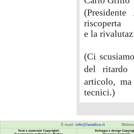
Carlo Grillo
(President
riscoperta
e la rivaluta
(Ci scusiamo
del ritardo
articolo, m
tecnici.)
E-mail:
info@laradice.it
Webma
Testi e materiale Copyright©
Sviluppo e design Copyrig
Associazione culturale La Radice
Giuseppe Caporale