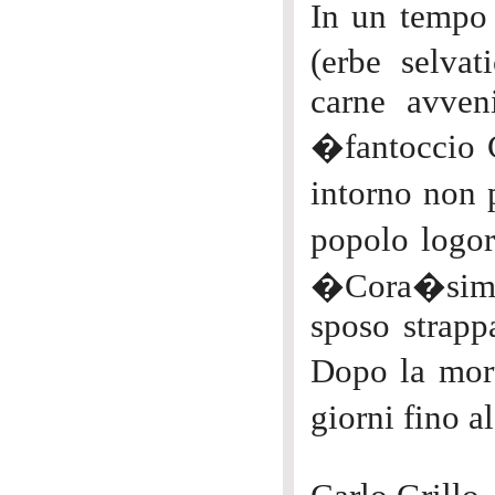
In un tempo 
(erbe selva
carne avven
�fantoccio C
intorno non 
popolo logor
�Cora�sima� 
sposo strappa
Dopo la mort
giorni fino 