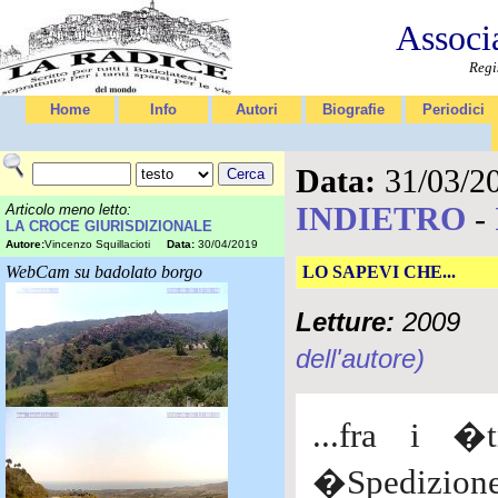
Associ
Regi
Home
Info
Autori
Biografie
Periodici
Data:
31/03/2
INDIETRO
-
Articolo meno letto:
LA CROCE GIURISDIZIONALE
Autore:
Vincenzo Squillacioti
Data:
30/04/2019
WebCam su badolato borgo
LO SAPEVI CHE...
Letture:
2009
dell'autore)
...fra i �
�Spedizion