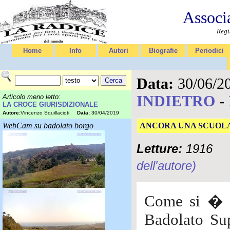
Associ
Regi
Home
Info
Autori
Biografie
Periodici
Data:
30/06/2
INDIETRO
-
Articolo meno letto:
LA CROCE GIURISDIZIONALE
Autore:
Vincenzo Squillacioti
Data:
30/04/2019
WebCam su badolato borgo
ANCORA UNA SCUOL
Letture:
1916
dell'autore)
Come si � pi
Badolato Sup