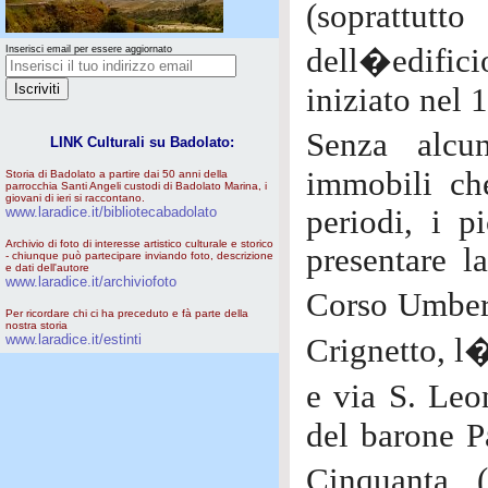
(soprattutt
dell�edific
Inserisci email per essere aggiornato
iniziato nel 
Senza alcu
LINK Culturali su Badolato:
immobili ch
Storia di Badolato a partire dai 50 anni della
parrocchia Santi Angeli custodi di Badolato Marina, i
giovani di ieri si raccontano.
www.laradice.it/bibliotecabadolato
periodi, i p
Archivio di foto di interesse artistico culturale e storico
presentare l
- chiunque può partecipare inviando foto, descrizione
e dati dell'autore
www.laradice.it/archiviofoto
Corso Umbert
Per ricordare chi ci ha preceduto e fà parte della
nostra storia
www.laradice.it/estinti
Crignetto, l
e via S. Leo
del barone P
Cinquanta 