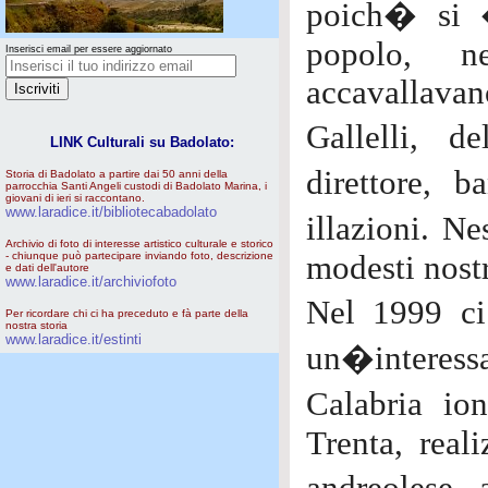
poich� si �
popolo, n
Inserisci email per essere aggiornato
accavallavan
Gallelli, 
LINK Culturali su Badolato:
direttore, 
Storia di Badolato a partire dai 50 anni della
parrocchia Santi Angeli custodi di Badolato Marina, i
giovani di ieri si raccontano.
www.laradice.it/bibliotecabadolato
illazioni. N
Archivio di foto di interesse artistico culturale e storico
- chiunque può partecipare inviando foto, descrizione
modesti nostr
e dati dell'autore
www.laradice.it/archiviofoto
Nel 1999 ci
Per ricordare chi ci ha preceduto e fà parte della
nostra storia
www.laradice.it/estinti
un�interessa
Calabria io
Trenta, real