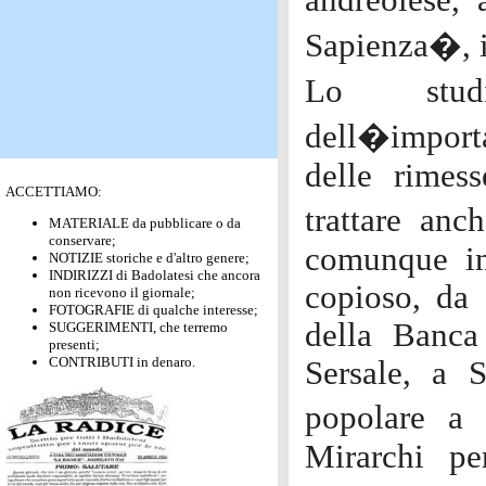
andreolese, 
Sapienza�, 
Lo studio
dell�importa
delle rimes
ACCETTIAMO:
trattare anc
MATERIALE da pubblicare o da
conservare;
comunque in
NOTIZIE storiche e d'altro genere;
INDIRIZZI di Badolatesi che ancora
copioso, da o
non ricevono il giornale;
FOTOGRAFIE di qualche interesse;
della Banca
SUGGERIMENTI, che terremo
presenti;
CONTRIBUTI in denaro.
Sersale, a 
popolare a 
Mirarchi pe