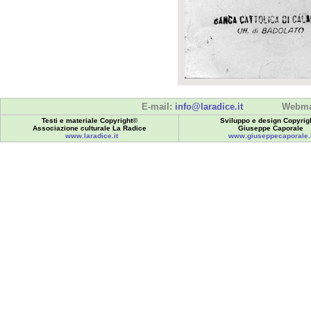
E-mail:
info@laradice.it
Webma
Testi e materiale Copyright©
Sviluppo e design Copyrig
Associazione culturale La Radice
Giuseppe Caporale
www.laradice.it
www.giuseppecaporale.i