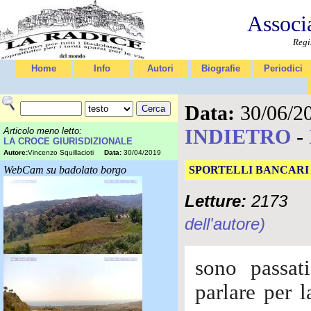
Associ
Regi
Home
Info
Autori
Biografie
Periodici
Data:
30/06/2
INDIETRO
-
Articolo meno letto:
LA CROCE GIURISDIZIONALE
Autore:
Vincenzo Squillacioti
Data:
30/04/2019
WebCam su badolato borgo
SPORTELLI BANCARI
Letture:
2173
dell'autore)
sono passat
parlare per 