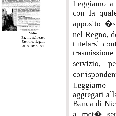
Leggiamo an
con la qual
apposito �se
nel Regno, de
Visite:
Pagine richieste:
tutelarsi con
Utenti collegati:
dal 01/05/2004
trasmission
servizio, 
corrisponden
Leggiamo a
aggregati all
Banca di Nica
a met� sett