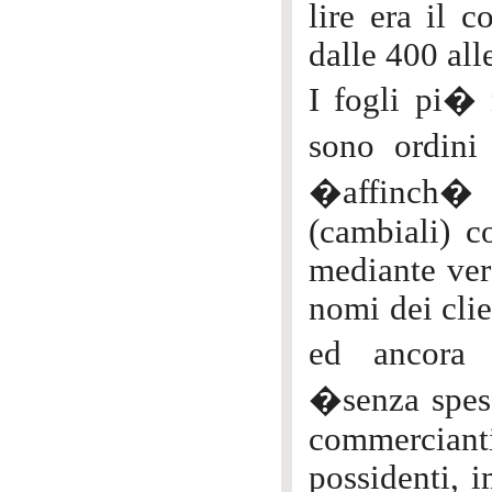
lire era il c
dalle 400 all
I fogli pi� 
sono ordini
�affinch� 
(cambiali) c
mediante ver
nomi dei clie
ed ancora
�senza spese
commerciant
possidenti, i