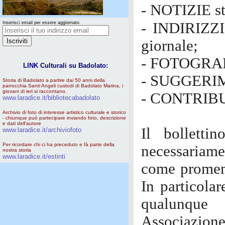
- NOTIZIE st
- INDIRIZZI 
Inserisci email per essere aggiornato
giornale;
- FOTOGRAFIE
LINK Culturali su Badolato:
- SUGGERIME
Storia di Badolato a partire dai 50 anni della
parrocchia Santi Angeli custodi di Badolato Marina, i
giovani di ieri si raccontano.
- CONTRIBUT
www.laradice.it/bibliotecabadolato
Archivio di foto di interesse artistico culturale e storico
- chiunque può partecipare inviando foto, descrizione
e dati dell'autore
Il bolletti
www.laradice.it/archiviofoto
Per ricordare chi ci ha preceduto e fà parte della
necessariam
nostra storia
www.laradice.it/estinti
come promemo
In particolar
qualunque
Associazione 