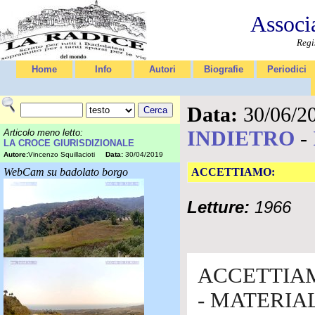
Associ
Regi
Home
Info
Autori
Biografie
Periodici
Data:
30/06/2
INDIETRO
-
Articolo meno letto:
LA CROCE GIURISDIZIONALE
Autore:
Vincenzo Squillacioti
Data:
30/04/2019
WebCam su badolato borgo
ACCETTIAMO:
Letture:
1966
ACCETTIA
- MATERIALE