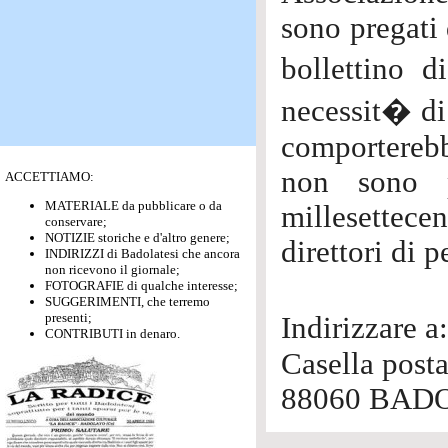
sono pregati 
bollettino 
necessit� di 
comporterebb
non sono 
ACCETTIAMO:
MATERIALE da pubblicare o da
millesettece
conservare;
NOTIZIE storiche e d'altro genere;
direttori di 
INDIRIZZI di Badolatesi che ancora
non ricevono il giornale;
FOTOGRAFIE di qualche interesse;
SUGGERIMENTI, che terremo
presenti;
Indirizzar
CONTRIBUTI in denaro.
Casella post
88060 BADO