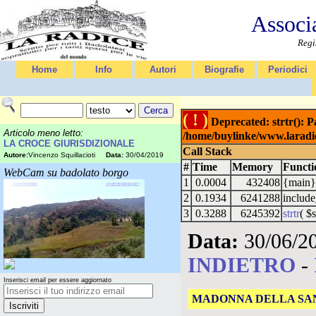
Associ
Regi
Home
Info
Autori
Biografie
Periodici
( ! )
Deprecated: strtr(): Pa
Articolo meno letto:
/home/buylinke/www.laradic
LA CROCE GIURISDIZIONALE
Call Stack
Autore:
Vincenzo Squillacioti
Data:
30/04/2019
#
Time
Memory
Functi
WebCam su badolato borgo
1
0.0004
432408
{main}
2
0.1934
6241288
includ
3
0.3288
6245392
strtr
(
$s
Data:
30/06/2
INDIETRO
-
Inserisci email per essere aggiornato
MADONNA DELLA SAN