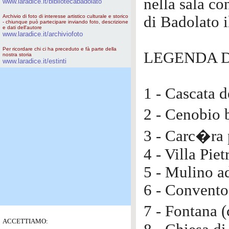
nella sala con
www.laradice.it/bibliotecabadolato
Archivio di foto di interesse artistico culturale e storico
di Badolato 
- chiunque può partecipare inviando foto, descrizione
e dati dell'autore
www.laradice.it/archiviofoto
Per ricordare chi ci ha preceduto e fà parte della
LEGENDA D
nostra storia
www.laradice.it/estinti
1 - Cascata d
2 - Cenobio 
3 - Carc�ra 
4 - Villa Piet
5 - Mulino a
6 - Convento
7 - Fontana 
ACCETTIAMO: