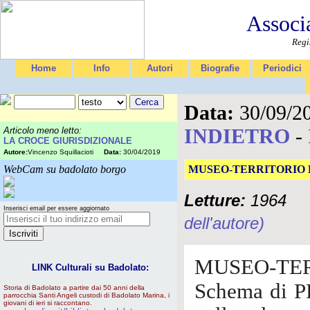
Associ
Regi
Home
Info
Autori
Biografie
Periodici
Data:
30/09/2
INDIETRO
-
Articolo meno letto:
LA CROCE GIURISDIZIONALE
Autore:
Vincenzo Squillacioti
Data:
30/04/2019
WebCam su badolato borgo
MUSEO-TERRITORIO 
Letture:
1964
Inserisci email per essere aggiornato
dell'autore)
MUSEO-TER
LINK Culturali su Badolato:
Schema di P
Storia di Badolato a partire dai 50 anni della
parrocchia Santi Angeli custodi di Badolato Marina, i
giovani di ieri si raccontano.