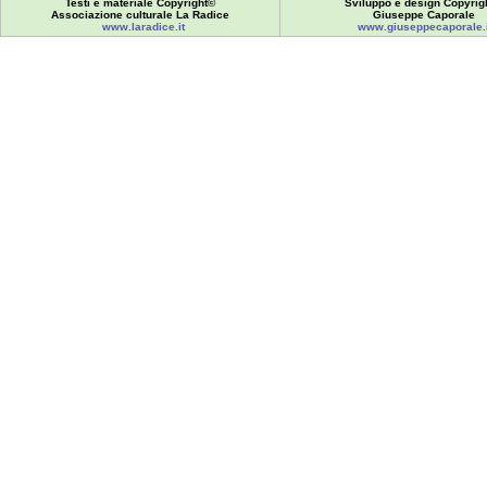
Testi e materiale Copyright©
Sviluppo e design Copyrig
Associazione culturale La Radice
Giuseppe Caporale
www.laradice.it
www.giuseppecaporale.i