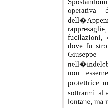
Spostandom
operativa 
dell�Appenn
rappresagli
fucilazioni
dove fu stro
Giuseppe 
nell�indelebi
non esserne
protettrice
sottrarmi al
lontane, ma n