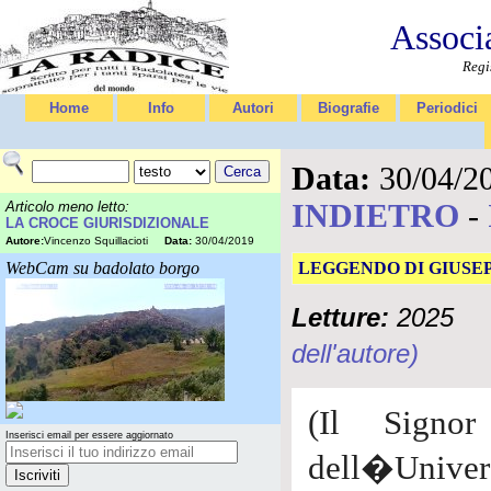
Associ
Regi
Home
Info
Autori
Biografie
Periodici
Data:
30/04/2
INDIETRO
-
Articolo meno letto:
LA CROCE GIURISDIZIONALE
Autore:
Vincenzo Squillacioti
Data:
30/04/2019
WebCam su badolato borgo
LEGGENDO DI GIUSEP
Letture:
2025
dell'autore)
(Il Signor
Inserisci email per essere aggiornato
dell�Univers