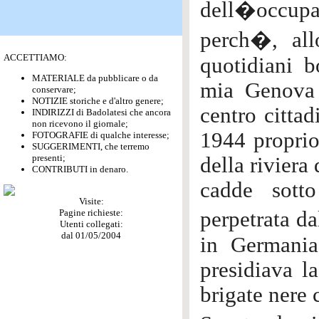
dell�occupa
perch�, all
ACCETTIAMO:
quotidiani b
MATERIALE da pubblicare o da
mia Genova n
conservare;
NOTIZIE storiche e d'altro genere;
centro cittad
INDIRIZZI di Badolatesi che ancora
non ricevono il giornale;
1944 proprio
FOTOGRAFIE di qualche interesse;
SUGGERIMENTI, che terremo
presenti;
della riviera
CONTRIBUTI in denaro.
cadde sott
Visite:
Pagine richieste:
perpetrata d
Utenti collegati:
dal 01/05/2004
in Germania
presidiava la
brigate nere 