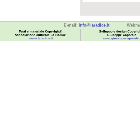
E-mail:
info@laradice.it
Webma
Testi e materiale Copyright©
Sviluppo e design Copyrig
Associazione culturale La Radice
Giuseppe Caporale
www.laradice.it
www.giuseppecaporale.i