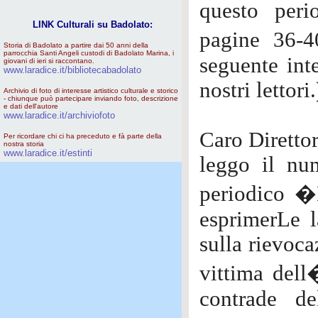
questo peri
LINK Culturali su Badolato:
pagine 36-4
Storia di Badolato a partire dai 50 anni della
parrocchia Santi Angeli custodi di Badolato Marina, i
seguente inte
giovani di ieri si raccontano.
www.laradice.it/bibliotecabadolato
nostri lettori.
Archivio di foto di interesse artistico culturale e storico
- chiunque può partecipare inviando foto, descrizione
e dati dell'autore
www.laradice.it/archiviofoto
Caro Direttor
Per ricordare chi ci ha preceduto e fà parte della
nostra storia
www.laradice.it/estinti
leggo il nu
periodico �
esprimerLe 
sulla rievoca
vittima dell
contrade de