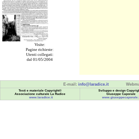
Visite:
Pagine richieste:
Utenti collegati:
dal 01/05/2004
E-mail:
info@laradice.it
Webma
Testi e materiale Copyright©
Sviluppo e design Copyrig
Associazione culturale La Radice
Giuseppe Caporale
www.laradice.it
www.giuseppecaporale.i