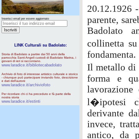
20.12.1926 -
parente, sare
Inserisci email per essere aggiornato
Badolato a
collinetta s
LINK Culturali su Badolato:
fondamenta.
Storia di Badolato a partire dai 50 anni della
parrocchia Santi Angeli custodi di Badolato Marina, i
giovani di ieri si raccontano.
Il metallo di
www.laradice.it/bibliotecabadolato
Archivio di foto di interesse artistico culturale e storico
forma e qua
- chiunque può partecipare inviando foto, descrizione
e dati dell'autore
www.laradice.it/archiviofoto
lavorazione
Per ricordare chi ci ha preceduto e fà parte della
nostra storia
l�ipotesi c
www.laradice.it/estinti
derivante da
invece, trat
antico, da p