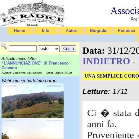
Associ
Regi
Home
Info
Autori
Biografie
Periodici
Data:
31/12/2
INDIETRO
-
Articolo meno letto:
“L’ANNUNCIAZIONE” di Francesco
Caivano
Autore:
Vincenzo Squillacioti
Data:
30/04/2019
UNA SEMPLICE COR
WebCam su badolato borgo
Letture:
1711
Ci � stata 
anni fa.
Proveniente 