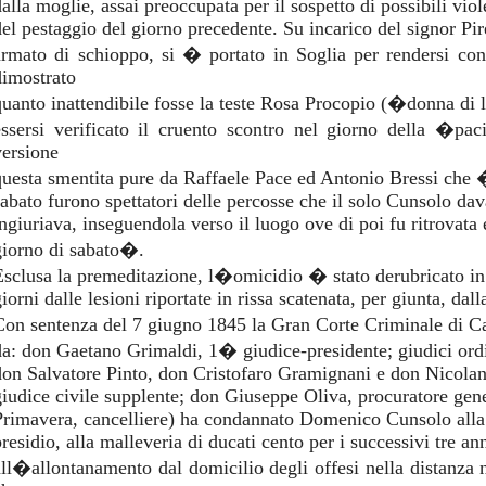
alla moglie, assai preoccupata per il sospetto di possibili viol
del pestaggio del giorno precedente. Su incarico del signor Pir
armato di schioppo, si � portato in Soglia per rendersi co
dimostrato
quanto inattendibile fosse la teste Rosa Procopio (�donna di 
essersi verificato il cruento scontro nel giorno della �pa
versione
questa smentita pure da Raffaele Pace ed Antonio Bressi che
sabato furono spettatori delle percosse che il solo Cunsolo dav
ngiuriava, inseguendola verso il luogo ove di poi fu ritrovata e
giorno di sabato�.
Esclusa la premeditazione, l�omicidio � stato derubricato in
iorni dalle lesioni riportate in rissa scatenata, per giunta, dall
Con sentenza del 7 giugno 1845 la Gran Corte Criminale di C
da: don Gaetano Grimaldi, 1� giudice-presidente; giudici o
don Salvatore Pinto, don Cristofaro Gramignani e don Nicola
giudice civile supplente; don Giuseppe Oliva, procuratore ge
Primavera, cancelliere) ha condannato Domenico Cunsolo alla p
residio, alla malleveria di ducati cento per i successivi tre ann
all�allontanamento dal domicilio degli offesi nella distanza