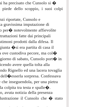
i ha precisato che Cunsolo si �
 piede dello scoppio, i suoi colpi
nzi riportate, Cunsolo e
n la gravissima imputazione di
no per� notevolmente affievolite
rattazioni fatte dai principali
timoni prodotti dalla difesa. Il
iunta �si era partita di casa il
gna ove custodiva pecore, ma col�
 giorno di sabato, Cunsolo port� in
cendo avere quella tolta alla
ondo Rignello ed una lacera tovaglia
a dell�esserla sorpresa. Confessava
 che inseguendola, per una pietra
a colpita tra testa e spalle�.
, avuta notizia della presenza
rlustrazione il Cunsolo che � stato