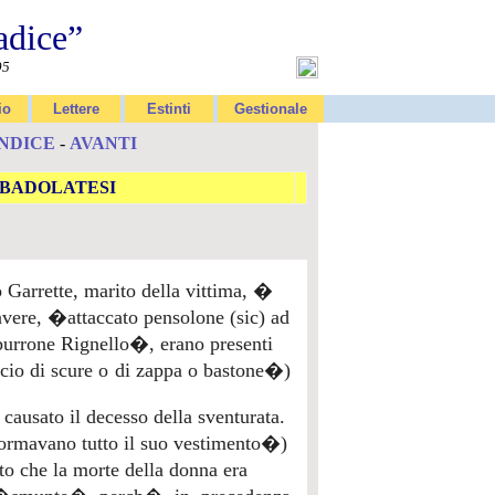
adice”
95
io
Lettere
Estinti
Gestionale
INDICE
-
AVANTI
 BADOLATESI
Garrette, marito della vittima, �
avere, �attaccato pensolone (sic) ad
 burrone Rignello�, erano presenti
scio di scure o di zappa o bastone�)
e causato il decesso della sventurata.
ormavano tutto il suo vestimento�)
ito che la morte della donna era