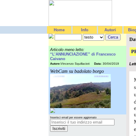
Home
Info
Autori
Biog
Da
Articolo meno letto:
P
“L’ANNUNCIAZIONE” di Francesco
Caivano
Let
Autore:
Vincenzo Squillacioti
Data:
30/04/2019
WebCam su badolato borgo
u
Inserisci email per essere aggiornato