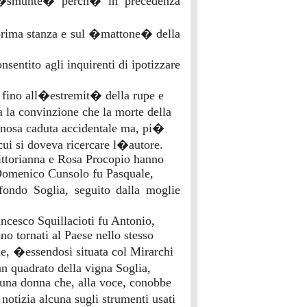
 (�smunte� perch� in precedenza
 prima stanza e sul �mattone� della
entito agli inquirenti di ipotizzare
o fino all�estremit� della rupe e
 la convinzione che la morte della
vinosa caduta accidentale ma, pi�
ui si doveva ricercare l�autore.
 Vittorianna e Rosa Procopio hanno
o Domenico Cunsolo fu Pasquale,
 fondo Soglia, seguito dalla moglie
ancesco Squillacioti fu Antonio,
no tornati al Paese nello stesso
e, �essendosi situata col Mirarchi
n quadrato della vigna Soglia,
e una donna che, alla voce, conobbe
notizia alcuna sugli strumenti usati