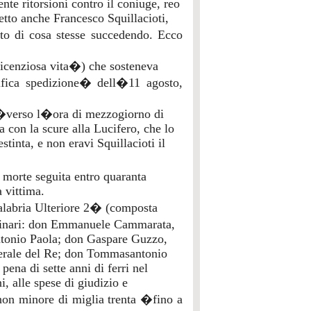
ente ritorsioni contro il coniuge, reo
etto anche Francesco Squillacioti,
nto di cosa stesse succedendo. Ecco
licenziosa vita�) che sosteneva
cifica spedizione� dell�11 agosto,
 �verso l�ora di mezzogiorno di
a con la scure alla Lucifero, che lo
stinta, e non eravi Squillacioti il
 morte seguita entro quaranta
a vittima.
alabria Ulteriore 2� (composta
rdinari: don Emmanuele Cammarata,
ntonio Paola; don Gaspare Guzzo,
nerale del Re; don Tommasantonio
ena di sette anni di ferri nel
i, alle spese di giudizio e
 non minore di miglia trenta �fino a