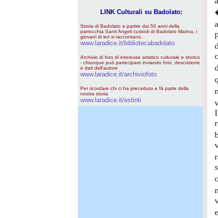
LINK Culturali su Badolato:
Storia di Badolato a partire dai 50 anni della
parrocchia Santi Angeli custodi di Badolato Marina, i
giovani di ieri si raccontano.
www.laradice.it/bibliotecabadolato
Archivio di foto di interesse artistico culturale e storico
- chiunque può partecipare inviando foto, descrizione
e dati dell'autore
www.laradice.it/archiviofoto
Per ricordare chi ci ha preceduto e fà parte della
nostra storia
www.laradice.it/estinti