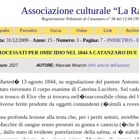
Associazione culturale “La R
Registrazione Tribunale di Catanzaro n° 38 del 12.04.19
rafie
Periodici
Cerca
Video
Link
Archiv
ta:
31/12/2009 -
Anno:
15 -
Numero:
3 -
Pagina:
7 -
INDIETRO
-
ROCESSATI PER OMICIDIO NEL 1844 A CATANZARO DUE
ture:
2027
AUTORE:
Marziale Mirarchi
(Altri articoli dell'autore)
Marted� 13 agosto 1844, su segnalazione del pastore Antonio 
stato rinvenuto il corpo esanime di Caterina Lucifero. Sul cad
un tronco di Elce che si trovava nell�inaccessibile china del
diverse ferite prodotte da oggetti contundenti (�simili a rove
e
na profonda lesione alla testa che, per i periti settori, avrebb
Macchie di sangue erano presenti su gonna e camicia (�che f
e, dallo stato di evidente putrefazione della salma, si � stabil