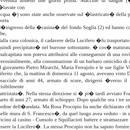
avvenuta almeno due giorni prima. Macchie di sangue
�lavate con
acqua �) sono state anche osservate sul �lastricato� della
porta
d�ingresso della �casina� del fondo Soglia (2) ed hanno cons
che,
dalla casa colonica, il cadavere della Lucifero �fu trasportat
quindi precipitato� nel burrone sottostante. � cos� maturata
malcapitata non poteva attribuirsi alle conseguenze di una ro
verosimilmente, alla consumazione di un barbaro omicidio di c
Il giovanetto Pietro Mirarchi, Maria Ferrajolo e le sue figlie
riferito che, la mattina di domenica 11 agosto, avevano vist
bracciale di anni 44, armato di scure, dirigersi �verso il
visibilmente
rattristata�. Nella stessa direzione si � pi� tardi avviato Fr
sarto di anni 27, armato di schioppo. Dopo qualche ora i tre so
ordine dell�andata. Ma Rosa Procopio ha anche dichiarato ch
nelle mura di S. Francesco�, da quel luogo avea veduto - in u
vicino al casino - Cunsolo e Squillacioti battere e stramazzar
essere la Lucifero�. La stessa Procopio non ha saputo fornire 