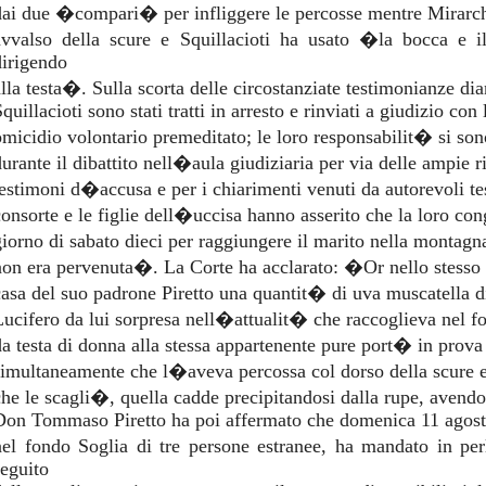
dai due �compari� per infliggere le percosse mentre Mirarch
avvalso della scure e Squillacioti ha usato �la bocca e il
dirigendo
alla testa�. Sulla scorta delle circostanziate testimonianze dia
quillacioti sono stati tratti in arresto e rinviati a giudizio co
omicidio volontario premeditato; le loro responsabilit� si so
urante il dibattito nell�aula giudiziaria per via delle ampie rit
testimoni d�accusa e per i chiarimenti venuti da autorevoli tes
consorte e le figlie dell�uccisa hanno asserito che la loro cong
giorno di sabato dieci per raggiungere il marito nella monta
non era pervenuta�. La Corte ha acclarato: �Or nello stesso
casa del suo padrone Piretto una quantit� di uva muscatella di
Lucifero da lui sorpresa nell�attualit� che raccoglieva nel f
da testa di donna alla stessa appartenente pure port� in prov
simultaneamente che l�aveva percossa col dorso della scure e
che le scagli�, quella cadde precipitandosi dalla rupe, avendol
Don Tommaso Piretto ha poi affermato che domenica 11 agosto
nel fondo Soglia di tre persone estranee, ha mandato in pe
seguito