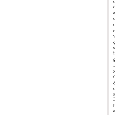
d
i
g
p