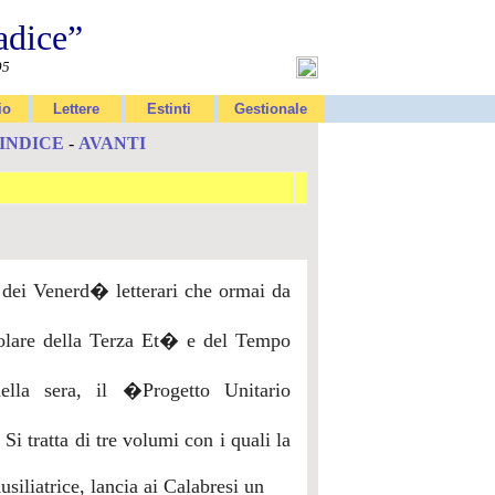
adice”
95
io
Lettere
Estinti
Gestionale
INDICE
-
AVANTI
 dei Venerd� letterari che ormai da
olare della Terza Et� e del Tempo
lla sera, il �Progetto Unitario
Si tratta di tre volumi con i quali la
usiliatrice, lancia ai Calabresi un