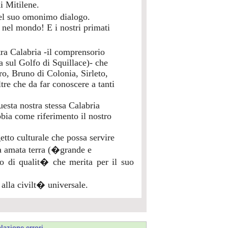
i Mitilene.
del suo omonimo dialogo.
 e nel mondo! E i nostri primati
tra Calabria -il comprensorio
a sul Golfo di Squillace)- che
ro, Bruno di Colonia, Sirleto,
tre che da far conoscere a tanti
uesta nostra stessa Calabria
abbia come riferimento il nostro
getto culturale che possa servire
ra amata terra (�grande e
o di qualit� che merita per il suo
 alla civilt� universale.
lazione errori