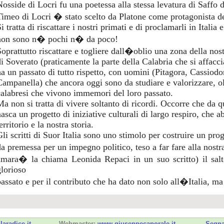
Nosside di Locri fu una poetessa alla stessa levatura di Saffo d
Timeo di Locri � stato scelto da Platone come protagonista 
i tratta di riscattare i nostri primati e di proclamarli in Italia
non sono n� pochi n� da poco!
Soprattutto riscattare e togliere dall�oblio una zona della nos
di Soverato (praticamente la parte della Calabria che si affacci
ha un passato di tutto rispetto, con uomini (Pitagora, Cassiodo
Campanella) che ancora oggi sono da studiare e valorizzare, ol
calabresi che vivono immemori del loro passato.
Ma non si tratta di vivere soltanto di ricordi. Occorre che da q
nasca un progetto di iniziative culturali di largo respiro, che 
erritorio e la nostra storia.
Gli scritti di Suor Italia sono uno stimolo per costruire un pro
da premessa per un impegno politico, teso a far fare alla nost
amara� la chiama Leonida Repaci in un suo scritto) il salt
glorioso
passato e per il contributo che ha dato non solo all�Italia, ma
laradice.it
Webmaster:
www.giuseppecaporale.it
Segna