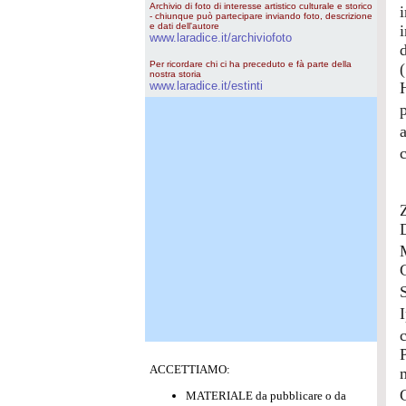
Archivio di foto di interesse artistico culturale e storico
- chiunque può partecipare inviando foto, descrizione
e dati dell'autore
www.laradice.it/archiviofoto
Per ricordare chi ci ha preceduto e fà parte della
nostra storia
www.laradice.it/estinti
ACCETTIAMO:
MATERIALE da pubblicare o da