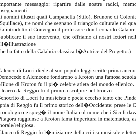
importante messaggio: ripartire dalle nostre radici, me
insegnamenti
di uomini illustri quali Campanella (Stilo), Brunone di Colon
(Squillace), tre nomi che segnano il triangolo culturale nel qua
Ha introdotto il Convegno il professore don Leonardo Calabret
pubblicare il suo intervento, che offriamo ai nostri lettori n
all�illustrazione
che ha fatto della Calabria classica l�Autrice del Progetto.)
Zaleuco di Locri diede al suo popolo leggi scritte prima ancor
Democede e Alcmeone fondarono a Kroton una famosa scuola 
Milone di Kroton fu il pi� celebre atleta del mondo ellenico.
Clearco da Reggio fu il primo a scolpire nel bronzo.
Senocrito di Locri fu musicista e poeta eccelso tanto che Pind
Ippia di Reggio fu il primo storico dell�Occidente: prese le 
cronologico e spieg� il nome Italia col nome che i Siculi davan
Pitagora raggiunse a Kroton fama imperitura in matematica, ast
morale/religiosa.
Glauco di Reggio fu l�iniziatore della critica musicale e letter