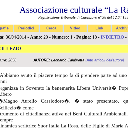
Associazione culturale “La R
Registrazione Tribunale di Catanzaro n° 38 del 12.04.19
rafie
Periodici
Cerca
Video
Link
Archiv
ta:
30/04/2014 -
Anno:
20 -
Numero:
1 -
Pagina:
18 -
INDIETRO
-
CILLEZIO
ture:
2056
AUTORE:
Leonardo Calabretta
(Altri articoli dell'autore)
(Abbiamo avuto il piacere tempo fa di prendere parte ad uno
anni
organizza in Soverato la benemerita Libera Universit� Pop
Libero
�Magno Aurelio Cassiodoro�. � stato presentato, que
Scillezio� come
strumento di cittadinanza attiva nei Beni Culturali Ambientali. 
sempre
dinamica scrittrice Suor Italia La Rosa, delle Figlie di Maria A