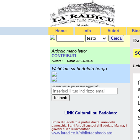
Home
Info
Autori
Biog
Da
Articolo meno letto:
S
CONTRIBUTI
Autore:
Data:
30/04/2015
Let
WebCam su badolato borgo
Inserisci email per essere aggiornato
LINK Culturali su Badolato:
Storia di Badolato a partire dai 50 anni della
parrocchia Santi Angeli custodi di Badolato Marina, i
giovani di ieri si raccontano.
www.laradice.it/bibliotecabadolato