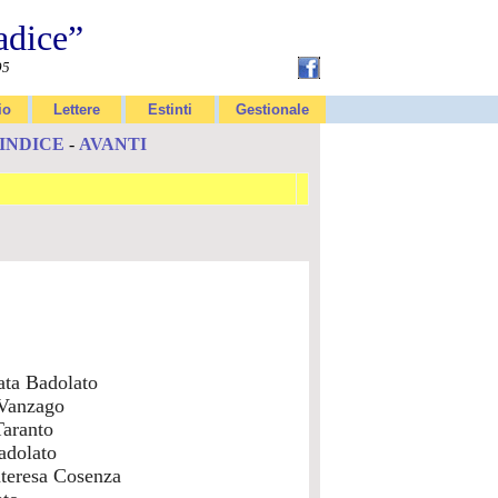
adice”
95
io
Lettere
Estinti
Gestionale
INDICE
-
AVANTI
ata Badolato
 Vanzago
Taranto
adolato
teresa Cosenza