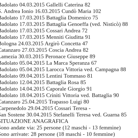
Badolato 04.03.2015 Gallelli Caterina 82
S. Andrea Ionio 16.03.2015 Cundò Maria 102
Badolato 17.03.2015 Battaglia Domenico 75
Badolato 17.03.2015 Battaglia Genoeffa (ved. Nisticò) 88
Badolato 17.03.2015 Cossari Andrea 72
Badolato 17.03.2015 Menniti Giuditta 91
Bologna 24.03.2015 Argirò Concetta 47
Catanzaro 27.03.2015 Coscia Andrea 82
Lamezia 30.03.2015 Peronace Giuseppe 89
Badolato 05.04.2015 La Marca Speranza 67
Badolato 05.04.2015 Larocca Vittoria ved. Campagna 88
Badolato 09.04.2015 Lentini Tommaso 81
Badolato 12.04.2015 Battaglia Rosa 85
Badolato 14.04.2015 Caporale Giorgio 91
Badolato 18.04.2015 Criniti Vittoria ved. Battaglia 90
Catanzaro 25.04.2015 Trapasso Luigi 80
Carpenedolo 29.04.2015 Cossari Teresa -
San Sostene 30.04.2015 Stefanelli Teresa ved. Guarna 85
SITUAZIONE ANAGRAFICA
Sono andate via: 25 persone (12 maschi - 13 femmine)
Sono arrivate: 28 persone (18 maschi - 10 femmine)