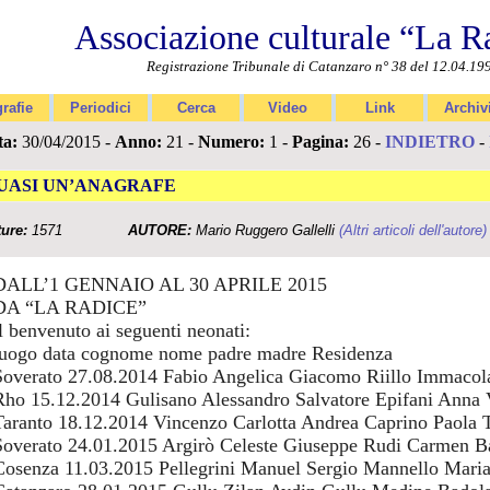
Associazione culturale “La R
Registrazione Tribunale di Catanzaro n° 38 del 12.04.19
rafie
Periodici
Cerca
Video
Link
Archiv
ta:
30/04/2015 -
Anno:
21 -
Numero:
1 -
Pagina:
26 -
INDIETRO
-
UASI UN’ANAGRAFE
ture:
1571
AUTORE:
Mario Ruggero Gallelli
(Altri articoli dell'autore)
DALL’1 GENNAIO AL 30 APRILE 2015
DA “LA RADICE”
il benvenuto ai seguenti neonati:
luogo data cognome nome padre madre Residenza
Soverato 27.08.2014 Fabio Angelica Giacomo Riillo Immacol
Rho 15.12.2014 Gulisano Alessandro Salvatore Epifani Anna
Taranto 18.12.2014 Vincenzo Carlotta Andrea Caprino Paola 
Soverato 24.01.2015 Argirò Celeste Giuseppe Rudi Carmen B
Cosenza 11.03.2015 Pellegrini Manuel Sergio Mannello Maria