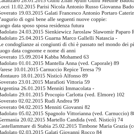
Catanzaro 28.01.2015 Gullu Zilan Aydin Gullu Medine Badol
Locri 11.02.2015 Parisi Nicola Antonio Russo Giovanna Bado
Soverato 19.03.2015 Galati Francesco Antonio Portaro Cateri
l’augurio di ogni bene alle seguenti nuove coppie:
luogo data sposo sposa residenza futura
Badolato 24.03.2015 Sienkiewicz Jaroslaw Slawomir Paparo R
Badolato 25.04.2015 Guarna Marco Gallelli Natascia -
Le condoglianze ai congiunti di chi è passato nel mondo dei p
luogo data cognome e nome di anni
Soverato 15.09.2014 Kabba Mohamed 63
Badolato 01.01.2015 Mantella Anna (ved. Caporale) 89
Varese 10.01.2015 Carnuccio Repice Teresa 79
Montauro 18.01.2015 Nisticò Alfonso 89
Soverato 23.01.2015 Marafioti Vittoria 59
Argentina 26.01.2015 Menniti Immacolata -
Badolato 29.01.2015 Procopio Carlotta (ved. Elmore) 102
Soverato 02.02.2015 Rudi Andrea 99
Soverato 04.02.2015 Menniti Giovanni 82
Badolato 05.02.2015 Spagnolo Vittorianna (ved. Carnuccio) 8
Germania 20.02.2015 Martello Candida (ved. Nisticò) 74
Castellammare di Stabia 25.02.2015 Timbone Maria Grazia (co
Badolato 02.03.2015 Galati Giovanni Rocco 84