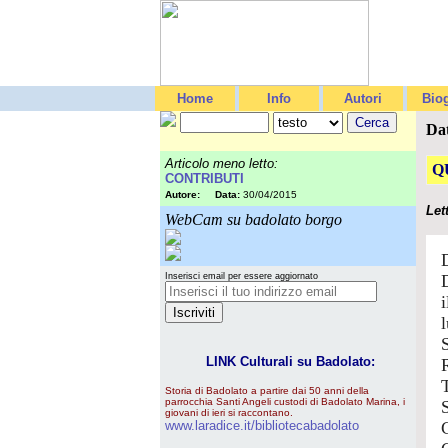
Home
Info
Autori
Biog
Da
Articolo meno letto:
Q
CONTRIBUTI
Autore:
Data:
30/04/2015
Let
WebCam su badolato borgo
Inserisci email per essere aggiornato
LINK Culturali su Badolato:
Storia di Badolato a partire dai 50 anni della
parrocchia Santi Angeli custodi di Badolato Marina, i
giovani di ieri si raccontano.
www.laradice.it/bibliotecabadolato