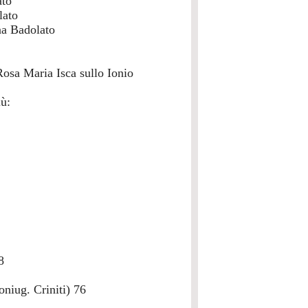
ato
lato
na Badolato
osa Maria Isca sullo Ionio
iù:
8
niug. Criniti) 76