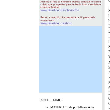
Archivio di foto di interesse artistico culturale e storico
- chiunque può partecipare inviando foto, descrizione
e dati dell'autore
www.laradice.it/archiviofoto
Per ricordare chi ci ha preceduto e fà parte della
nostra storia
www.laradice.it/estinti
ACCETTIAMO:
MATERIALE da pubblicare o da