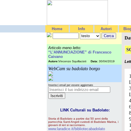
Home
Info
Autori
Biog
Da
Articolo meno letto:
S
“L’ANNUNCIAZIONE” di Francesco
Caivano
Let
Autore:
Vincenzo Squillacioti
Data:
30/04/2019
WebCam su badolato borgo
Inserisci email per essere aggiornato
4
LINK Culturali su Badolato:
Storia di Badolato a partire dai 50 anni della
parrocchia Santi Angeli custodi di Badolato Marina, i
giovani di ieri si raccontano.
www.laradice.it/bibliotecabadolato