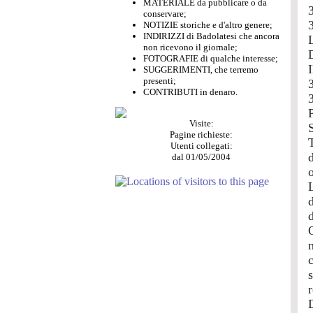
MATERIALE da pubblicare o da
conservare;
NOTIZIE storiche e d'altro genere;
INDIRIZZI di Badolatesi che ancora
non ricevono il giornale;
FOTOGRAFIE di qualche interesse;
SUGGERIMENTI, che terremo
presenti;
CONTRIBUTI in denaro.
P
Visite:
S
Pagine richieste:
Utenti collegati:
d
dal 01/05/2004
d
d
r