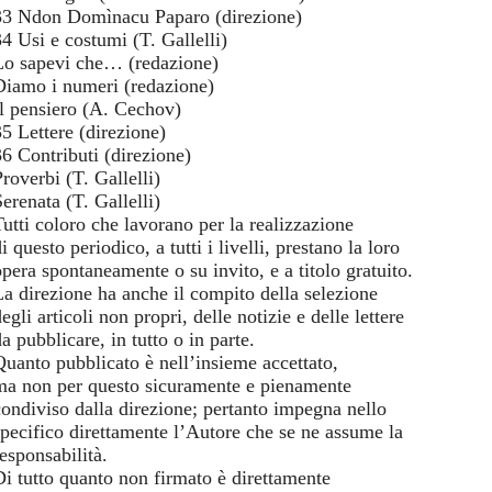
33 Ndon Domìnacu Paparo (direzione)
34 Usi e costumi (T. Gallelli)
Lo sapevi che… (redazione)
Diamo i numeri (redazione)
Il pensiero (A. Cechov)
35 Lettere (direzione)
36 Contributi (direzione)
roverbi (T. Gallelli)
erenata (T. Gallelli)
Tutti coloro che lavorano per la realizzazione
i questo periodico, a tutti i livelli, prestano la loro
opera spontaneamente o su invito, e a titolo gratuito.
La direzione ha anche il compito della selezione
egli articoli non propri, delle notizie e delle lettere
a pubblicare, in tutto o in parte.
Quanto pubblicato è nell’insieme accettato,
ma non per questo sicuramente e pienamente
condiviso dalla direzione; pertanto impegna nello
specifico direttamente l’Autore che se ne assume la
esponsabilità.
Di tutto quanto non firmato è direttamente