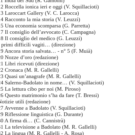
11 India del Sud (R. Gambini)
2 Roccella ionica ieri e oggi (V. Squillacioti)
13 Laroccart Gallery (V. C. Larocca)
14 Racconto la mia storia (V. Leuzzi)
15 Una economia scomparsa (G. Parretta)
17 Il consiglio dell’avvocato (C. Campagna)
18 Il consiglio del medico (G. Leuzzi)
 primi difficili vagiti… (direzione)
19 Ancora storia salvata… - n° 5 (F. Muià)
20 Nozze d’oro (redazione)
1 Libri ricevuti (direzione)
22 Cronaca (M. R. Gallelli)
23 Quasi un’anagrafe (M. R. Gallelli)
24 Salerno-Badolato in nome… (V. Squillacioti)
25 La lettura cibo per noi (M. Piroso)
26 Questo matrimonio s’ha da fare (T. Bressi)
otizie utili (redazione)
27 Avvenne a Badolato (V. Squillacioti)
29 Riflessione linguistica (G. Durante)
30 A firma di… (C. Cannistrà)
31 La televisione a Badolato (M. R. Gallelli)
32 La lingua (M. R. Gallelli - A. Rosa)