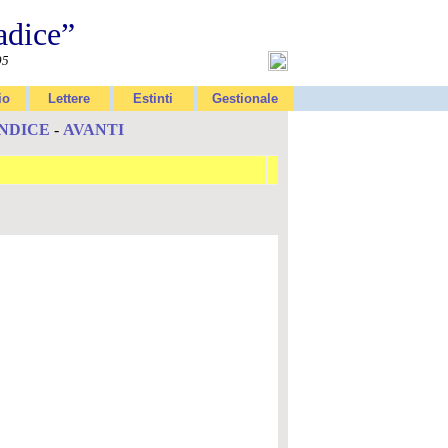
adice”
95
io
Lettere
Estinti
Gestionale
INDICE
-
AVANTI