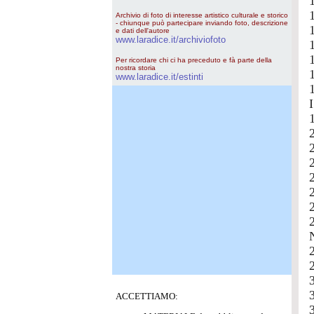
1
Archivio di foto di interesse artistico culturale e storico
- chiunque può partecipare inviando foto, descrizione
e dati dell'autore
www.laradice.it/archiviofoto
Per ricordare chi ci ha preceduto e fà parte della
nostra storia
www.laradice.it/estinti
I
2
N
ACCETTIAMO: