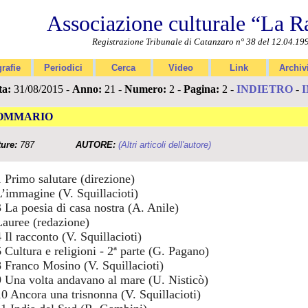
Associazione culturale “La R
Registrazione Tribunale di Catanzaro n° 38 del 12.04.19
rafie
Periodici
Cerca
Video
Link
Archiv
ta:
31/08/2015 -
Anno:
21 -
Numero:
2 -
Pagina:
2 -
INDIETRO
-
OMMARIO
ture:
787
AUTORE:
(Altri articoli dell'autore)
1 Primo salutare (direzione)
L’immagine (V. Squillacioti)
3 La poesia di casa nostra (A. Anile)
Lauree (redazione)
 Il racconto (V. Squillacioti)
6 Cultura e religioni - 2ª parte (G. Pagano)
8 Franco Mosino (V. Squillacioti)
9 Una volta andavano al mare (U. Nisticò)
10 Ancora una trisnonna (V. Squillacioti)