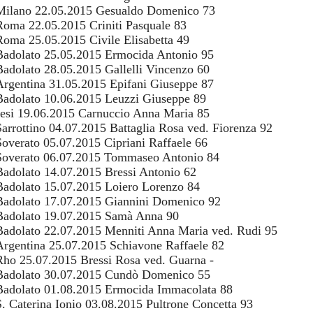
Milano 22.05.2015 Gesualdo Domenico 73
Roma 22.05.2015 Criniti Pasquale 83
Roma 25.05.2015 Civile Elisabetta 49
Badolato 25.05.2015 Ermocida Antonio 95
Badolato 28.05.2015 Gallelli Vincenzo 60
Argentina 31.05.2015 Epifani Giuseppe 87
Badolato 10.06.2015 Leuzzi Giuseppe 89
Jesi 19.06.2015 Carnuccio Anna Maria 85
Sarrottino 04.07.2015 Battaglia Rosa ved. Fiorenza 92
Soverato 05.07.2015 Cipriani Raffaele 66
Soverato 06.07.2015 Tommaseo Antonio 84
Badolato 14.07.2015 Bressi Antonio 62
Badolato 15.07.2015 Loiero Lorenzo 84
Badolato 17.07.2015 Giannini Domenico 92
Badolato 19.07.2015 Samà Anna 90
Badolato 22.07.2015 Menniti Anna Maria ved. Rudi 95
Argentina 25.07.2015 Schiavone Raffaele 82
Rho 25.07.2015 Bressi Rosa ved. Guarna -
Badolato 30.07.2015 Cundò Domenico 55
Badolato 01.08.2015 Ermocida Immacolata 88
S. Caterina Ionio 03.08.2015 Pultrone Concetta 93