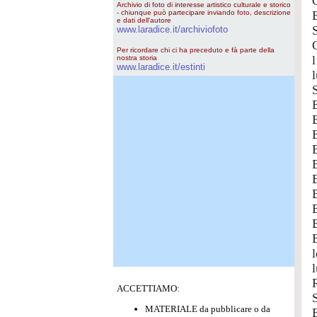
Archivio di foto di interesse artistico culturale e storico
- chiunque può partecipare inviando foto, descrizione
e dati dell'autore
www.laradice.it/archiviofoto
Per ricordare chi ci ha preceduto e fà parte della
nostra storia
www.laradice.it/estinti
ACCETTIAMO:
MATERIALE da pubblicare o da