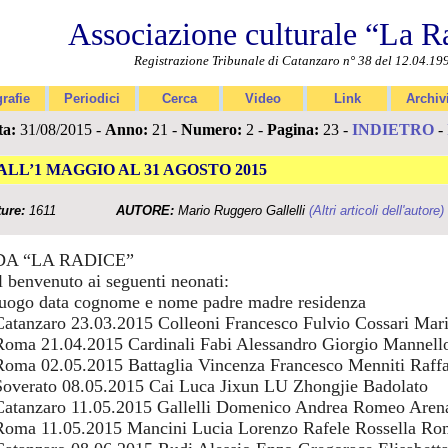
Associazione culturale “La R
Registrazione Tribunale di Catanzaro n° 38 del 12.04.19
rafie
Periodici
Cerca
Video
Link
Archiv
ta:
31/08/2015 -
Anno:
21 -
Numero:
2 -
Pagina:
23 -
INDIETRO
-
ALL’1 MAGGIO AL 31 AGOSTO 2015
ture:
1611
AUTORE:
Mario Ruggero Gallelli
(Altri articoli dell'autore)
DA “LA RADICE”
il benvenuto ai seguenti neonati:
luogo data cognome e nome padre madre residenza
Catanzaro 23.03.2015 Colleoni Francesco Fulvio Cossari Mari
Roma 21.04.2015 Cardinali Fabi Alessandro Giorgio Mannell
Roma 02.05.2015 Battaglia Vincenza Francesco Menniti Raff
Soverato 08.05.2015 Cai Luca Jixun LU Zhongjie Badolato
Catanzaro 11.05.2015 Gallelli Domenico Andrea Romeo Arena
Roma 11.05.2015 Mancini Lucia Lorenzo Rafele Rossella Ro