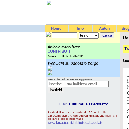
Home
Info
Autori
Biog
Da
Articolo meno letto:
D
CONTRIBUTI
Autore:
Data:
30/04/2015
Let
WebCam su badolato borgo
Inserisci email per essere aggiornato
LINK Culturali su Badolato:
Storia di Badolato a partire dai 50 anni della
parrocchia Santi Angeli custodi di Badolato Marina, i
giovani di ieri si raccontano.
www.laradice.it/bibliotecabadolato