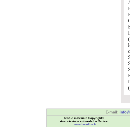
E-mail:
info@
Testi e materiale Copyright©
Associazione culturale La Radice
www.laradice.it