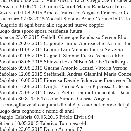
Catanzaro 08.06.2015 Rudi Alessio Enzo Gregorace Elisabett
Bergamo 30.06.2015 Criniti Gabriel Marco Randazzo Teresa
Soverato 01.08.2015 Amato Francesco Augusto Francesco Cap
Catanzaro 02.08.2015 Zoccali Stefano Bruno Carnuccio Catia
l’augurio di ogni bene alle seguenti nuove coppie:
luogo data sposo sposa residenza futura
Sciacca 23.07.2015 Gallelli Giuseppe Randazzo Serena Rho
Badolato 26.07.2015 Caporale Bruno Andreacchio Jasmin Bad
Badolato 01.08.2015 Lentini Ivan Menniti Enrica Svizzera
Badolato 02.08.2015 Cagnetti Simone Frascà Vanessa Rho
Badolato 08.08.2015 Shinwari Esa Nilsen Marthe Tendberg -
Badolato 09.08.2015 Guarna Antonio Leuzzi Vittoria Verona
Badolato 12.08.2015 Steffanelli Andrea Giannini Maria Concet
Badolato 16.08.2015 Fiorenza Davide Schiavone Francesca D
Badolato 17.08.2015 Origlia Enrico Andrea Piperissa Caterina
Badolato 23.08.2015 Cossari Pietro Lentini Immacolata Daia
Badolato 30.8.2015 Tassone Simone Guarna Angela -
le condoglianze ai congiunti di chi è passato nel mondo dei più
luogo data cognome e nome di anni
Reggio Calabria 09.05.2015 Priolo Elvira 94
Striano 18.05.2015 Talarico Tommaso 44
Badolato 22.05.2015 Drago Antonio 87