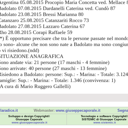
Argentina 05.08.2015 Procopio Maria Concetta ved. Mellace 
Badolato 07.08.2015 Dardanelli Caterina ved. Cundò 87
Badolato 23.08.2015 Bressi Marianna 80
Catanzaro 25.08.2015 Catanzariti Rocco 73
Badolato 27.08.2015 Lazzaro Caterina 67
Rho 28.08.2015 Corapi Raffaele 59
(*) È opportuno precisare che tra le persone passate nel mon
lo sono- alcune che non sono nate a Badolato ma sono congiunt
o vi risiedono.(ndd)
SITUAZIONE ANAGRAFICA
Sono andate via: 21 persone (17 maschi - 4 femmine)
Sono arrivate: 40 persone (27 maschi - 13 femmine)
Risiedono a Badolato: persone: Sup.: - Marina: - Totale: 3.124 
famiglie: Sup.: - Marina: - Totale: 1.346 (convivenza: 1)
(A cura di Mario Ruggero Gallelli)
laradice.it
Webmaster:
www.giuseppecaporale.it
Segna
Sviluppo e design Copyright©
Tecnologie e software Copyright©
Giuseppe Caporale
SISTEMIC di Giuseppe Caporale
www.giuseppecaporale.it
www.sistemic.it