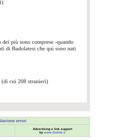
81
do dei più sono comprese -quando
i di Badolatesi che qui sono nati
(di cui 208 stranieri)
lazione errori
Advertising e link support
by
www.Golink.it