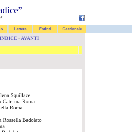
adice”
95
io
Lettere
Estinti
Gestionale
INDICE
-
AVANTI
lena Squillace
o Caterina Roma
aella Roma
 Rossella Badolato
ma