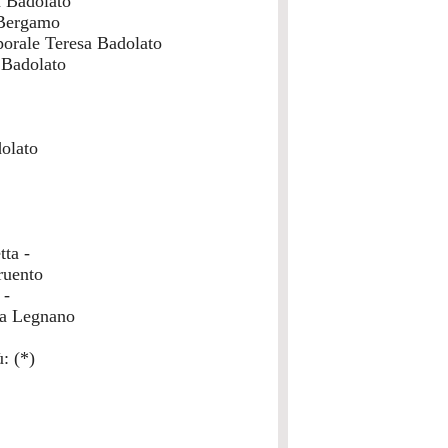
a Badolato
 Bergamo
orale Teresa Badolato
 Badolato
olato
ta -
ruento
 -
na Legnano
: (*)