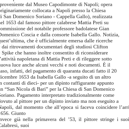
(proveniente dal Museo Capodimonte di Napoli; opera
originariamente collocata a Napoli presso la Chiesa
di San Domenico Soriano - Cappella Gallo), realizzata
nel 1653 dal famoso pittore calabrese Mattia Preti su
commissione del notabile professore badolatese Gian
Domenico Coscia e dalla consorte Isabella Gallo. Notizia,
quest’ultima, che è ufficialmente emersa dalle ricerche
e dai ritrovamenti documentari degli studiosi Clifton
e Spike che hanno inoltre consentito di riconsiderare
’attività napoletana di Mattia Preti e di rileggere sotto
nuova luce anche alcuni vecchi e noti documenti. È il
aso, infatti, del pagamento di quaranta ducati fatto il 20
dicembre 1653 da Isabella Gallo -a seguito di un altro
in contanti di dieci- per un dipinto raffigurante appunto
un “San Nicola di Bari” per la Chiesa di San Domenico
Soriano. Pagamento interpretato tradizionalmente come
dovuto al pittore per un dipinto inviato ma non eseguito a
Napoli, dal momento che all’epoca si faceva coincidere l’arriv
1656. Giunto
invece già nella primavera del ’53, il pittore stringe i suo
Calabresi, suoi