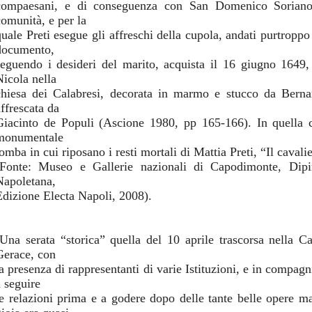
compaesani, e di conseguenza con San Domenico Soriano
comunità, e per la
quale Preti esegue gli affreschi della cupola, andati purtroppo 
documento,
seguendo i desideri del marito, acquista il 16 giugno 1649,
Nicola nella
chiesa dei Calabresi, decorata in marmo e stucco da Bernar
affrescata da
Giacinto de Populi (Ascione 1980, pp 165-166). In quella 
monumentale
omba in cui riposano i resti mortali di Mattia Preti, “Il cavali
(Fonte: Museo e Gallerie nazionali di Capodimonte, Dip
Napoletana,
Edizione Electa Napoli, 2008).
(Una serata “storica” quella del 10 aprile trascorsa nella 
Gerace, con
a presenza di rappresentanti di varie Istituzioni, e in compagni
a seguire
le relazioni prima e a godere dopo delle tante belle opere m