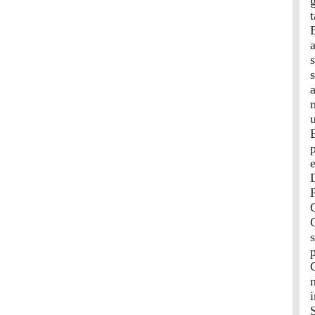
t
a
u