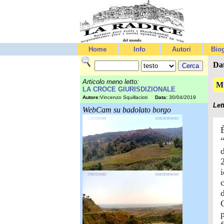
Home
Info
Autori
Biog
Da
Articolo meno letto:
M
LA CROCE GIURISDIZIONALE
Autore:
Vincenzo Squillacioti
Data:
30/04/2019
Let
WebCam su badolato borgo