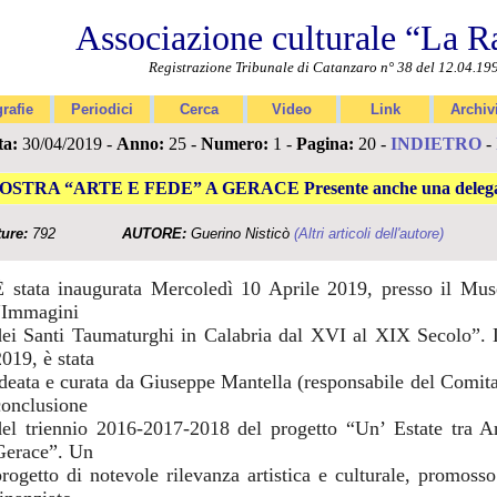
Associazione culturale “La R
Registrazione Tribunale di Catanzaro n° 38 del 12.04.19
rafie
Periodici
Cerca
Video
Link
Archiv
ta:
30/04/2019 -
Anno:
25 -
Numero:
1 -
Pagina:
20 -
INDIETRO
-
OSTRA “ARTE E FEDE” A GERACE Presente anche una delegazi
ture:
792
AUTORE:
Guerino Nisticò
(Altri articoli dell'autore)
È stata inaugurata Mercoledì 10 Aprile 2019, presso il Mu
“Immagini
dei Santi Taumaturghi in Calabria dal XVI al XIX Secolo”. 
2019, è stata
ideata e curata da Giuseppe Mantella (responsabile del Comitato
conclusione
del triennio 2016-2017-2018 del progetto “Un’ Estate tra A
Gerace”. Un
progetto di notevole rilevanza artistica e culturale, promos