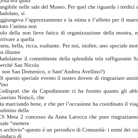
gioia era quasi
angibile nelle sale del Museo. Per quel che riguarda i tredici a
Badolato, si
aggiungeva l’apprezzamento e la stima e l’affetto per il maes
stato l’anima non
solo della non lieve fatica di organizzazione della mostra, 
rrivare a quella
meta, bella, ricca, esaltante. Per noi, inoltre, uno speciale mo
n illustre
Badolatese il committente della splendida tela raffigurante 
perché San Nicola
e non San Domenico, o Sant’Andrea Avellino?)
Di questo speciale evento il nostro dovere di ringraziare anzi
Pino
Codispoti che da Capodimonte ci ha fornito quanto gli abb
Guerino Nisticò, che
sta marciando bene, e che per l’occasione ha coordinato il via
pulmino della
CS Meta 2 concesso da Anna Larocca che pure ringraziamo. 
male “mettere
in archivio”-questo è un periodico di Comunità- i nomi dei c
Sindaco di