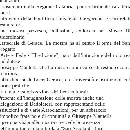
finanziato
e sostenuto dalla Regione Calabria, particolarmente caratteriz
on il
patrocinio della Pontificia Università Gregoriana e con relati
estauratori.
Una mostra pazzesca, bellissima, collocata nel Museo Di
traordinaria
Cattedrale di Gerace. La mostra ha al centro il tema dei Sant
progetto
“Arte e Fede - III edizione”, nato dall’intuizione del noto r
badolatese
Giuseppe Mantella che ha messo su un corso di restauro con un
in primis
dalla diocesi di Locri-Gerace, da Università e istituzioni cul
buone pratiche
i tutela e valorizzazione dei beni culturali.
Presente all’inaugurazione della mostra anche una
delegazione di Badolatesi, con rappresentanti delle
Istituzioni e di varie Associazioni, per un abbraccio
simbolico fraterno e di comunità a Giuseppe Mantella
e per una visita alla mostra che vede la presenza
dell’importante tela intitolata “San Nicola di Bari”