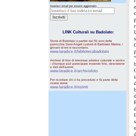
Inserisci email per essere aggiornato
c
r
LINK Culturali su Badolato:
s
Storia di Badolato a partire dai 50 anni della
parrocchia Santi Angeli custodi di Badolato Marina, i
giovani di ieri si raccontano.
www.laradice.it/bibliotecabadolato
Archivio di foto di interesse artistico culturale e storico
- chiunque può partecipare inviando foto, descrizione
e dati dell'autore
www.laradice.it/archiviofoto
Per ricordare chi ci ha preceduto e fà parte della
nostra storia
www.laradice.it/estinti
d