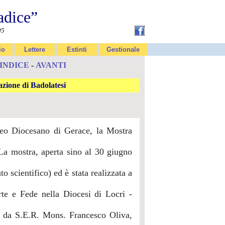
adice”
95
io
Lettere
Estinti
Gestionale
INDICE
-
AVANTI
one di Badolatesi
seo Diocesano di Gerace, la Mostra
La mostra, aperta sino al 30 giugno
 scientifico) ed è stata realizzata a
rte e Fede nella Diocesi di Locri -
so da S.E.R. Mons. Francesco Oliva,