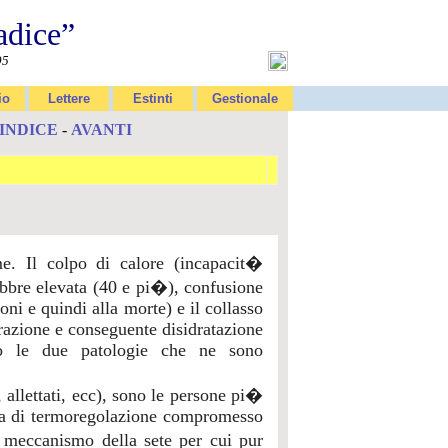
adice”
95
io
Lettere
Estinti
Gestionale
INDICE
-
AVANTI
me. Il colpo di calore (incapacit�
ebbre elevata (40 e pi�), confusione
oni e quindi alla morte) e il collasso
dorazione e conseguente disidratazione
sono le due patologie che ne sono
i, allettati, ecc), sono le persone pi�
ema di termoregolazione compromesso
 meccanismo della sete per cui pur