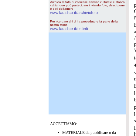
Archivio di foto di interesse artistico culturale e storico
- chiunque può partecipare inviando foto, descrizione
e dati dell'autore
C
www.laradice.it/archiviofoto
N
Per ricordare chi ci ha preceduto e fà parte della
nostra storia
www.laradice.it/estinti
a
ACCETTIAMO:
MATERIALE da pubblicare o da