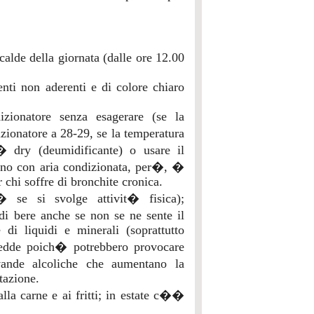
calde della giornata (dalle ore 12.00
enti non aderenti e di colore chiaro
izionatore senza esagerare (se la
zionatore a 28-29, se la temperatura
 dry (deumidificante) o usare il
 uno con aria condizionata, per�, �
 chi soffre di bronchite cronica.
� se si svolge attivit� fisica);
 bere anche se non se ne sente il
 di liquidi e minerali (soprattutto
redde poich� potrebbero provocare
evande alcoliche che aumentano la
tazione.
alla carne e ai fritti; in estate c��