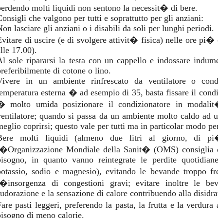
perdendo molti liquidi non sentono la necessit� di bere.
onsigli che valgono per tutti e soprattutto per gli anziani:
on lasciare gli anziani o i disabili da soli per lunghi periodi.
Evitare di uscire (e di svolgere attivit� fisica) nelle ore pi� 
lle 17.00).
Al sole ripararsi la testa con un cappello e indossare indum
preferibilmente di cotone o lino.
Vivere in un ambiente rinfrescato da ventilatore o cond
temperatura esterna � ad esempio di 35, basta fissare il condi
� molto umida posizionare il condizionatore in modalit�
ventilatore; quando si passa da un ambiente molto caldo ad
meglio coprirsi; questo vale per tutti ma in particolar modo per
Bere molti liquidi (almeno due litri al giorno, di pi
l�Organizzazione Mondiale della Sanit� (OMS) consiglia di
bisogno, in quanto vanno reintegrate le perdite quotidiane
potassio, sodio e magnesio), evitando le bevande troppo f
l�insorgenza di congestioni gravi; evitare inoltre le b
sudorazione e la sensazione di calore contribuendo alla disidra
Fare pasti leggeri, preferendo la pasta, la frutta e la verdura 
bisogno di meno calorie.