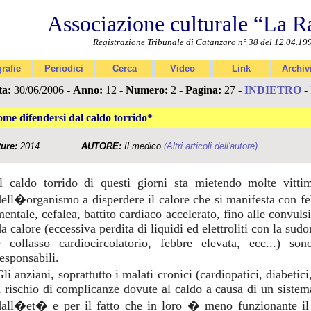
Associazione culturale “La R
Registrazione Tribunale di Catanzaro n° 38 del 12.04.19
rafie
Periodici
Cerca
Video
Link
Archiv
ta:
30/06/2006 -
Anno:
12 -
Numero:
2 -
Pagina:
27 -
INDIETRO
-
me difendersi dal caldo torrido*
ture:
2014
AUTORE:
Il medico
(Altri articoli dell'autore)
Il caldo torrido di questi giorni sta mietendo molte vitti
dell�organismo a disperdere il calore che si manifesta con f
entale, cefalea, battito cardiaco accelerato, fino alle convulsi
da calore (eccessiva perdita di liquidi ed elettroliti con la su
e collasso cardiocircolatorio, febbre elevata, ecc...) 
responsabili.
li anziani, soprattutto i malati cronici (cardiopatici, diabetic
a rischio di complicanze dovute al caldo a causa di un sist
dall�et� e per il fatto che in loro � meno funzionante il