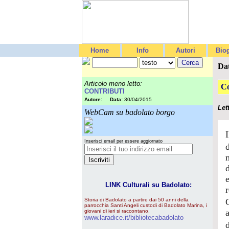
Home
Info
Autori
Biog
Da
Articolo meno letto:
Co
CONTRIBUTI
Autore:
Data:
30/04/2015
Let
WebCam su badolato borgo
Inserisci email per essere aggiornato
m
LINK Culturali su Badolato:
Storia di Badolato a partire dai 50 anni della
G
parrocchia Santi Angeli custodi di Badolato Marina, i
giovani di ieri si raccontano.
www.laradice.it/bibliotecabadolato