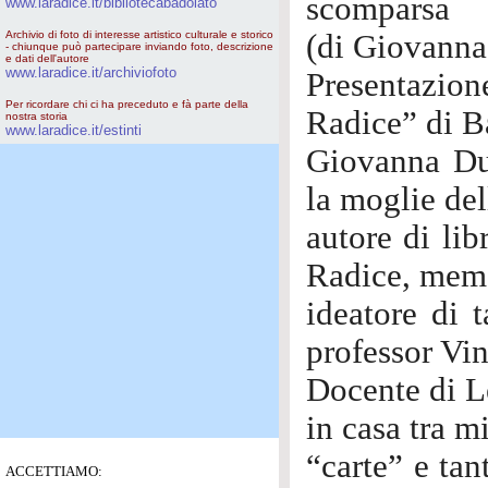
scomparsa
www.laradice.it/bibliotecabadolato
Archivio di foto di interesse artistico culturale e storico
(di Giovanna
- chiunque può partecipare inviando foto, descrizione
e dati dell'autore
www.laradice.it/archiviofoto
Presentazion
Per ricordare chi ci ha preceduto e fà parte della
Radice” di B
nostra storia
www.laradice.it/estinti
Giovanna Du
la moglie del
autore di libr
Radice, memo
ideatore di t
professor Vin
Docente di L
in casa tra mi
“carte” e tan
ACCETTIAMO: