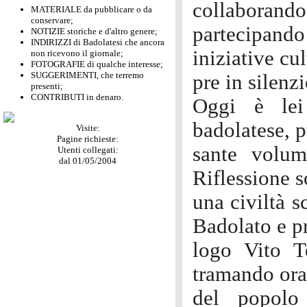
collaborando
MATERIALE da pubblicare o da
conservare;
partecipando 
NOTIZIE storiche e d'altro genere;
INDIRIZZI di Badolatesi che ancora
iniziative cu
non ricevono il giornale;
FOTOGRAFIE di qualche interesse;
SUGGERIMENTI, che terremo
pre in silenzi
presenti;
CONTRIBUTI in denaro.
Oggi è lei 
badolatese, p
Visite:
Pagine richieste:
sante volum
Utenti collegati:
dal 01/05/2004
Riflessione s
una civiltà s
Badolato e p
logo Vito Te
tramando oral
del popolo