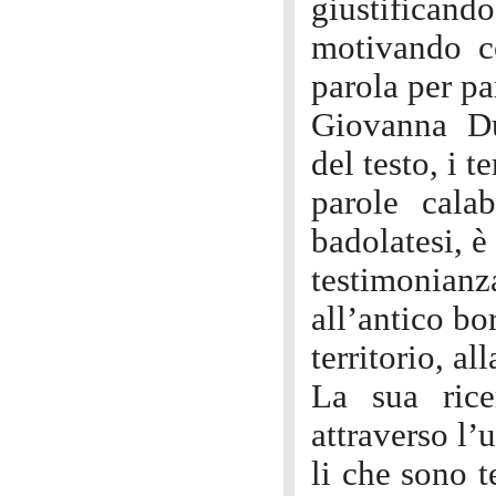
giustificando
motivando co
parola per pa
Giovanna Dur
del testo, i t
parole calab
badolatesi, è
testimonia
all’antico bo
territorio, al
La sua rice
attraverso l’
li che sono t