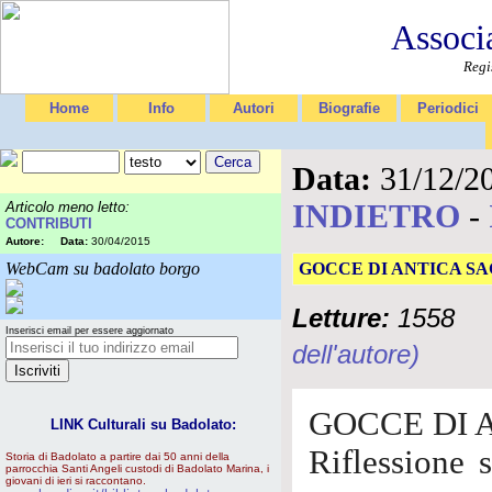
Associ
Regi
Home
Info
Autori
Biografie
Periodici
Data:
31/12/2
INDIETRO
-
Articolo meno letto:
CONTRIBUTI
Autore:
Data:
30/04/2015
WebCam su badolato borgo
GOCCE DI ANTICA S
Letture:
1558
Inserisci email per essere aggiornato
dell'autore)
GOCCE DI 
LINK Culturali su Badolato:
Riflessione s
Storia di Badolato a partire dai 50 anni della
parrocchia Santi Angeli custodi di Badolato Marina, i
giovani di ieri si raccontano.