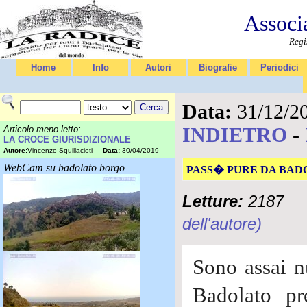
Associ
Regi
Home
Info
Autori
Biografie
Periodici
Data:
31/12/2
INDIETRO
-
Articolo meno letto:
LA CROCE GIURISDIZIONALE
Autore:
Vincenzo Squillacioti
Data:
30/04/2019
WebCam su badolato borgo
PASS� PURE DA BADO
Letture:
2187
dell'autore)
Sono assai n
Badolato pr