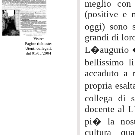
meglio con l
(positive e 
oggi) sono s
grandi di lor
Visite:
Pagine richieste:
L�augurio � 
Utenti collegati:
dal 01/05/2004
bellissimo l
accaduto a 
propria esal
collega di 
docente al Li
pi� la nost
cultura qu