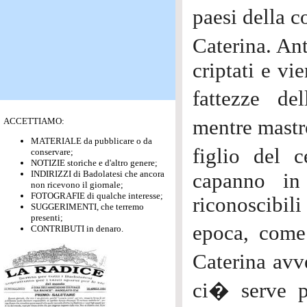
paesi della c
Caterina. An
criptati e vi
fattezze de
ACCETTIAMO:
mentre mastr
MATERIALE da pubblicare o da
figlio del 
conservare;
NOTIZIE storiche e d'altro genere;
INDIRIZZI di Badolatesi che ancora
capanno in
non ricevono il giornale;
FOTOGRAFIE di qualche interesse;
riconoscibili
SUGGERIMENTI, che terremo
presenti;
epoca, come
CONTRIBUTI in denaro.
Caterina avv
ci� serve pu