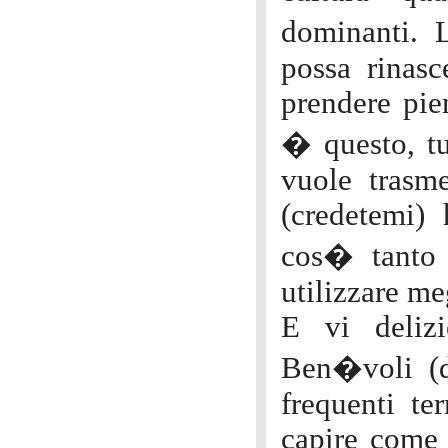
dominanti. 
possa rinasc
prendere pien
� questo, tu
vuole trasm
(credetemi)
cos� tanto r
utilizzare me
E vi deliz
Ben�voli (d
frequenti ter
capire come 