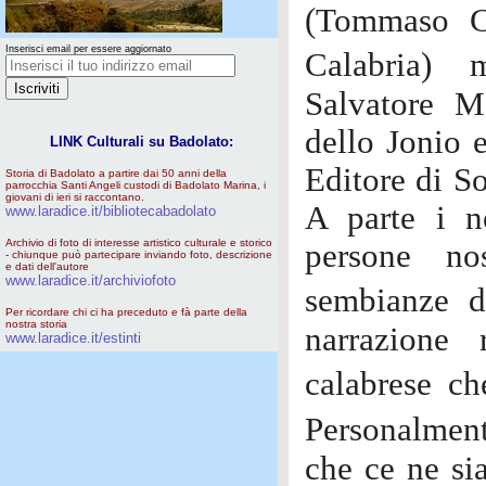
(Tommaso Ca
Inserisci email per essere aggiornato
Calabria) 
Salvatore M
dello Jonio 
LINK Culturali su Badolato:
Editore di S
Storia di Badolato a partire dai 50 anni della
parrocchia Santi Angeli custodi di Badolato Marina, i
giovani di ieri si raccontano.
A parte i n
www.laradice.it/bibliotecabadolato
Archivio di foto di interesse artistico culturale e storico
persone no
- chiunque può partecipare inviando foto, descrizione
e dati dell'autore
www.laradice.it/archiviofoto
sembianze d
Per ricordare chi ci ha preceduto e fà parte della
nostra storia
narrazione 
www.laradice.it/estinti
calabrese ch
Personalmen
che ce ne sia