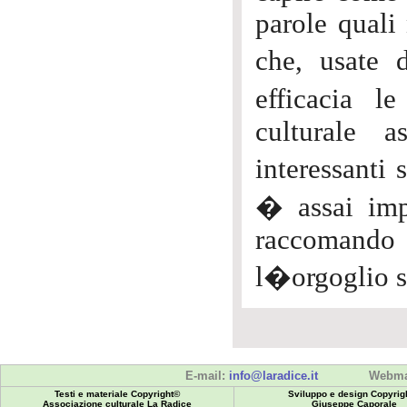
parole quali
che, usate 
efficacia l
culturale a
interessanti 
� assai imp
raccomando
l�orgoglio s
E-mail:
info@laradice.it
Webma
Testi e materiale Copyright©
Sviluppo e design Copyrig
Associazione culturale La Radice
Giuseppe Caporale