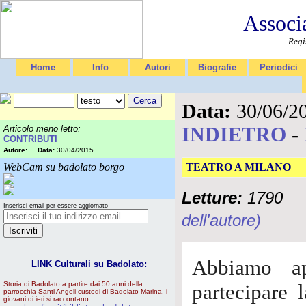
Associ
Regi
Home
Info
Autori
Biografie
Periodici
Data:
30/06/2
INDIETRO
-
Articolo meno letto:
CONTRIBUTI
Autore:
Data:
30/04/2015
WebCam su badolato borgo
TEATRO A MILANO
Letture:
1790
Inserisci email per essere aggiornato
dell'autore)
Abbiamo ap
LINK Culturali su Badolato:
Storia di Badolato a partire dai 50 anni della
partecipare l
parrocchia Santi Angeli custodi di Badolato Marina, i
giovani di ieri si raccontano.