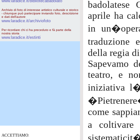
www.laradice.it/bibliotecabadolato
badolatese 
Archivio di foto di interesse artistico culturale e storico
aprile ha ca
- chiunque può partecipare inviando foto, descrizione
e dati dell'autore
www.laradice.it/archiviofoto
in un�opera
Per ricordare chi ci ha preceduto e fà parte della
nostra storia
www.laradice.it/estinti
traduzione 
della regia d
Sapevamo de
teatro, e n
iniziativa l�
�Pietrenere
come sappiam
a coltivar
sistematicit
ACCETTIAMO: