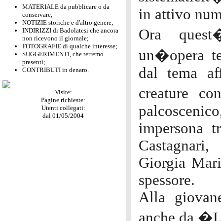
MATERIALE da pubblicare o da
in attivo num
conservare;
NOTIZIE storiche e d'altro genere;
Ora quest
INDIRIZZI di Badolatesi che ancora
non ricevono il giornale;
FOTOGRAFIE di qualche interesse;
un�opera t
SUGGERIMENTI, che terremo
presenti;
dal tema aff
CONTRIBUTI in denaro.
creature co
Visite:
Pagine richieste:
palcosceni
Utenti collegati:
dal 01/05/2004
impersona tr
Castagnari
Giorgia Mari
spessore.
Alla giovan
anche da �