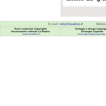
E-mail:
info@laradice.it
Webma
Testi e materiale Copyright©
Sviluppo e design Copyrig
Associazione culturale La Radice
Giuseppe Caporale
www.laradice.it
www.giuseppecaporale.i