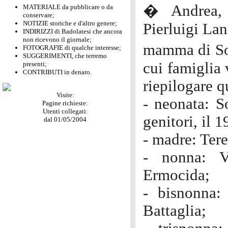
� Andrea, 
MATERIALE da pubblicare o da
conservare;
NOTIZIE storiche e d'altro genere;
Pierluigi Lan
INDIRIZZI di Badolatesi che ancora
non ricevono il giornale;
mamma di Sof
FOTOGRAFIE di qualche interesse;
SUGGERIMENTI, che terremo
cui famiglia 
presenti;
CONTRIBUTI in denaro.
riepilogare q
Visite:
- neonata: S
Pagine richieste:
Utenti collegati:
genitori, il 
dal 01/05/2004
- madre: Ter
- nonna: Vi
Ermocida;
- bisnonna:
Battaglia;