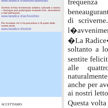
frequenza
www.laradice.it/bibliotecabadolato
Archivio di foto di interesse artistico culturale e storico
beneaugurant
- chiunque può partecipare inviando foto, descrizione
e dati dell'autore
www.laradice.it/archiviofoto
di scrivern
Per ricordare chi ci ha preceduto e fà parte della
nostra storia
l�avvenime
www.laradice.it/estinti
�La Radice�,
soltanto a l
sentite felic
alle quatt
naturalmente,
anche per ave
ai nostri letto
Questa volt
ACCETTIAMO: