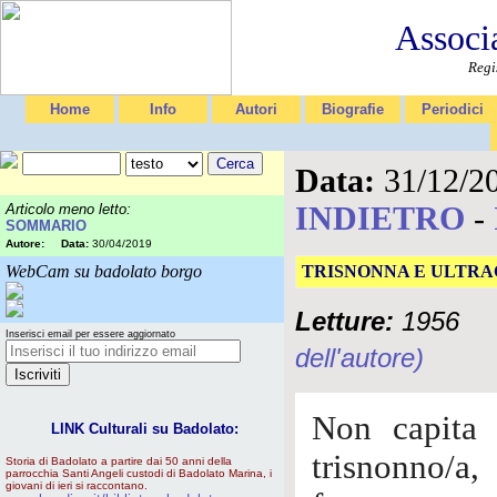
Associ
Regi
Home
Info
Autori
Biografie
Periodici
Data:
31/12/2
INDIETRO
-
Articolo meno letto:
SOMMARIO
Autore:
Data:
30/04/2019
WebCam su badolato borgo
TRISNONNA E ULTR
Letture:
1956
Inserisci email per essere aggiornato
dell'autore)
Non capita 
LINK Culturali su Badolato:
trisnonno/a
Storia di Badolato a partire dai 50 anni della
parrocchia Santi Angeli custodi di Badolato Marina, i
giovani di ieri si raccontano.