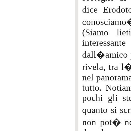
dice Erodot
conosciamo�
(Siamo liet
interessant
dall�amico p
rivela, tra l
nel panorama
tutto. Notia
pochi gli st
quanto si sc
non pot� non