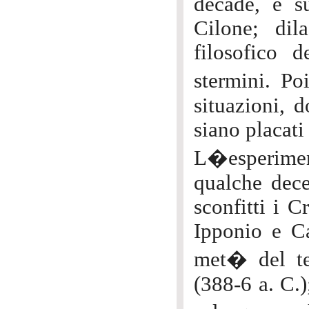
decade, e s
Cilone; dil
filosofico d
stermini. P
situazioni,
siano placati
L�esperime
qualche dece
sconfitti i C
Ipponio e Ca
met� del te
(388-6 a. C.)