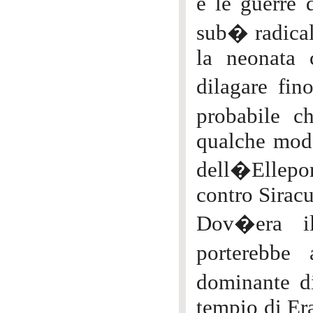
e le guerre 
sub� radical
la neonata 
dilagare fi
probabile c
qualche modo
dell�Ellepor
contro Siracu
Dov�era il
porterebbe
dominante d
tempio di Era