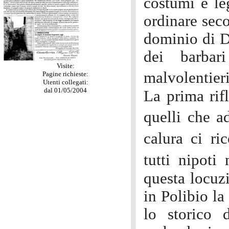
costumi e le
ordinare seco
dominio di Di
dei barbar
Visite:
malvolentier
Pagine richieste:
Utenti collegati:
dal 01/05/2004
La prima rif
quelli che a
calura ci r
tutti nipot
questa locuzi
in Polibio la
lo storico 