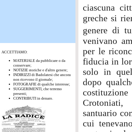
ciascuna ci
greche si rie
genere di t
venivano amb
per le riconc
ACCETTIAMO:
fiducia in lo
MATERIALE da pubblicare o da
conservare;
solo in quel
NOTIZIE storiche e d'altro genere;
INDIRIZZI di Badolatesi che ancora
non ricevono il giornale;
dopo qualche
FOTOGRAFIE di qualche interesse;
SUGGERIMENTI, che terremo
costituzion
presenti;
CONTRIBUTI in denaro.
Crotoniati,
santuario co
cui tenevano