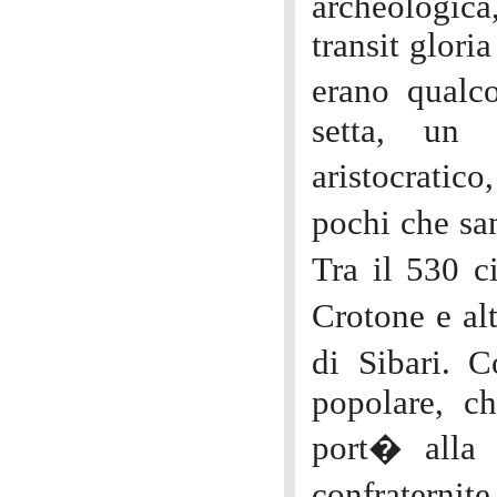
archeologica,
transit glori
erano qualc
setta, un 
aristocratico
pochi che san
Tra il 530 c
Crotone e alt
di Sibari. 
popolare, ch
port� alla 
confraternite