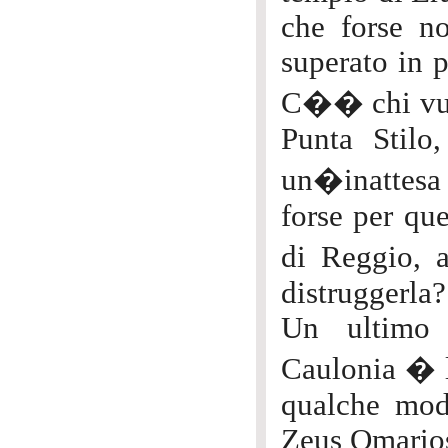
che forse no
superato in p
C�� chi vuol
Punta Stilo
un�inattesa 
forse per que
di Reggio, a
distruggerla?
Un ultimo 
Caulonia � l
qualche mod
Zeus Omario