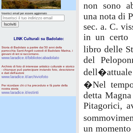
non sono ab
una nota di P
Inserisci email per essere aggiornato
sec. a. C. v
in un certo
LINK Culturali su Badolato:
libro delle S
Storia di Badolato a partire dai 50 anni della
parrocchia Santi Angeli custodi di Badolato Marina, i
giovani di ieri si raccontano.
del Pelopon
www.laradice.it/bibliotecabadolato
Archivio di foto di interesse artistico culturale e storico
dell�attuale
- chiunque può partecipare inviando foto, descrizione
e dati dell'autore
www.laradice.it/archiviofoto
�Nel tempo 
Per ricordare chi ci ha preceduto e fà parte della
nostra storia
www.laradice.it/estinti
detta Magna 
Pitagorici, a
sommovimento
un momento in