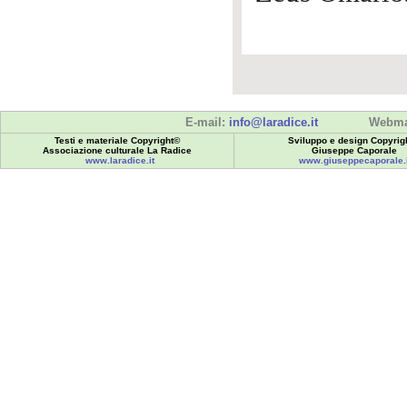
E-mail:
info@laradice.it
Webma
Testi e materiale Copyright©
Sviluppo e design Copyrig
Associazione culturale La Radice
Giuseppe Caporale
www.laradice.it
www.giuseppecaporale.i