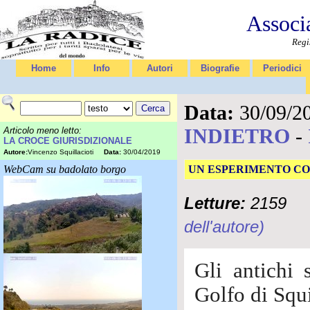
Associ
Regi
Home
Info
Autori
Biografie
Periodici
Data:
30/09/2
INDIETRO
-
Articolo meno letto:
LA CROCE GIURISDIZIONALE
Autore:
Vincenzo Squillacioti
Data:
30/04/2019
WebCam su badolato borgo
UN ESPERIMENTO CO
Letture:
2159
dell'autore)
Gli antichi 
Golfo di Squi