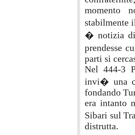
momento no
stabilmente i
� notizia di
prendesse cu
parti si cerca
Nel 444-3 Pe
invi� una co
fondando Tur
era intanto n
Sibari sul Tr
distrutta.