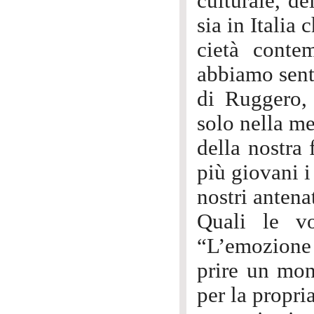
culturale, de
sia in Italia 
cietà contem
abbiamo senti
di Ruggero, 
solo nella me
della nostra 
più giovani i 
nostri antenat
Quali le vo
“L’emozione 
prire un mon
per la propri