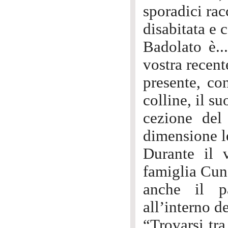
sporadici rac
disabitata e 
Badolato è...
vostra recent
presente, co
colline, il su
cezione del
dimensione l
Durante il 
famiglia Cund
anche il p
all’interno d
“Trovarsi tra