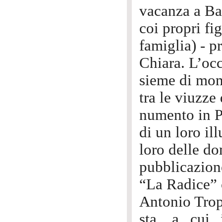
vacanza a Bad
coi propri fi
famiglia) - p
Chiara. L’occ
sieme di mom
tra le viuzze
numento in P
di un loro il
loro delle do
pubblicazione
“La Radice” c
Antonio Tro
sta, a cui