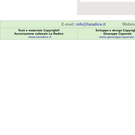
E-mail:
info@laradice.it
Webma
Testi e materiale Copyright©
Sviluppo e design Copyrig
Associazione culturale La Radice
Giuseppe Caporale
www.laradice.it
www.giuseppecaporale.i