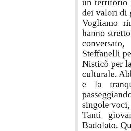
un territorio
dei valori di
Vogliamo rin
hanno strett
conversato,
Steffanelli p
Nisticò per l
culturale. Ab
e la tranq
passeggiando
singole voci, 
Tanti giova
Badolato. Qua