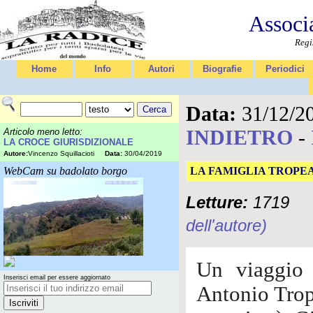
Associ
Regi
Home
Info
Autori
Biografie
Periodici
Data:
31/12/2
INDIETRO
-
Articolo meno letto:
LA CROCE GIURISDIZIONALE
Autore:
Vincenzo Squillacioti
Data:
30/04/2019
WebCam su badolato borgo
LA FAMIGLIA TROPE
Letture:
1719
dell'autore)
Un viaggio d
Inserisci email per essere aggiornato
Antonio Tro