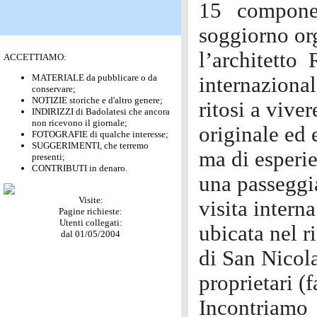
15 componen
soggiorno or
l’architetto
ACCETTIAMO:
MATERIALE da pubblicare o da
internazional
conservare;
NOTIZIE storiche e d'altro genere;
ritosi a vive
INDIRIZZI di Badolatesi che ancora
non ricevono il giornale;
originale ed
FOTOGRAFIE di qualche interesse;
SUGGERIMENTI, che terremo
ma di esperie
presenti;
CONTRIBUTI in denaro.
una passeggia
Visite:
visita intern
Pagine richieste:
Utenti collegati:
ubicata nel r
dal 01/05/2004
di San Nicola
proprietari (
Incontriamo