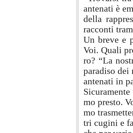
antenati è e
della rappre
racconti tram
Un breve e pi
Voi. Quali pro
ro? “La nostr
paradiso dei n
antenati in p
Sicuramente 
mo presto. V
mo trasmetter
tri cugini e f