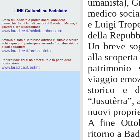
umanista), G
medico socia
LINK Culturali su Badolato:
Storia di Badolato a partire dai 50 anni della
e Luigi Trope
parrocchia Santi Angeli custodi di Badolato Marina, i
giovani di ieri si raccontano.
www.laradice.it/bibliotecabadolato
della Repubb
Archivio di foto di interesse artistico culturale e storico
Un breve sog
- chiunque può partecipare inviando foto, descrizione
e dati dell'autore
www.laradice.it/archiviofoto
alla scoperta
Per ricordare chi ci ha preceduto e fà parte della
nostra storia
patrimonio 
www.laradice.it/estinti
viaggio emoz
storico e d
“Jusutèrra”, 
nuovi proprie
A fine Otto
ritorno a Ba