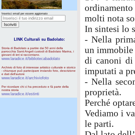
ordinamento
Inserisci email per essere aggiornato
molti nota so
In sintesi lo 
- Nella prim
LINK Culturali su Badolato:
un immobile 
Storia di Badolato a partire dai 50 anni della
parrocchia Santi Angeli custodi di Badolato Marina, i
giovani di ieri si raccontano.
di canoni di
www.laradice.it/bibliotecabadolato
Archivio di foto di interesse artistico culturale e storico
imputati a pr
- chiunque può partecipare inviando foto, descrizione
e dati dell'autore
www.laradice.it/archiviofoto
- Nella secon
Per ricordare chi ci ha preceduto e fà parte della
proprietà.
nostra storia
www.laradice.it/estinti
Perché optar
Vediamo i va
le parti.
Dal lato dell