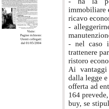
- ha la pos
immobiliare e
ricavo econo
- alleggerirn
Visite:
manutenzione
Pagine richieste:
Utenti collegati:
- nel caso 
dal 01/05/2004
trattenere pa
ristoro econ
Ai vantaggi
dalla legge e
offerta ad en
164 prevede, i
buy, se stipu