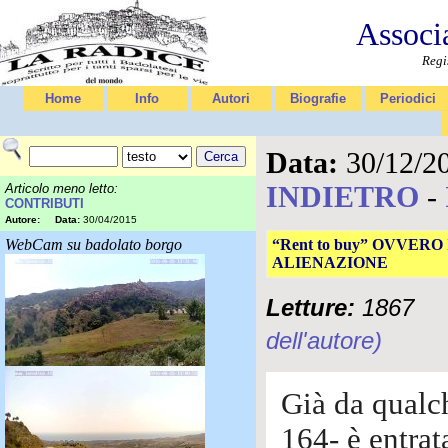
Associ
Regi
Home
Info
Autori
Biografie
Periodici
Data:
30/12/2
INDIETRO
-
Articolo meno letto:
CONTRIBUTI
Autore:
Data:
30/04/2015
WebCam su badolato borgo
“Rent to buy” OVVE
ALIENAZIONE
Letture:
1867
dell'autore)
Già da qualc
164- è entrat