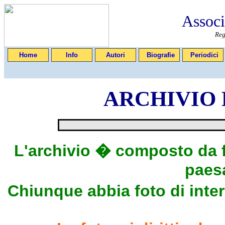
Associ
Reg
Home
Info
Autori
Biografie
Periodici
ARCHIVIO
L'archivio � composto da fo
paes
Chiunque abbia foto di inte