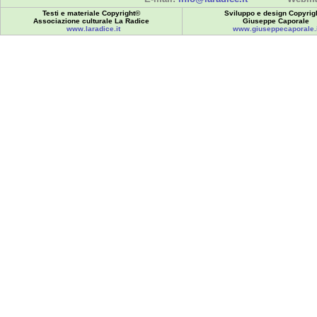
Testi e materiale Copyright©
Sviluppo e design Copyrig
Associazione culturale La Radice
Giuseppe Caporale
www.laradice.it
www.giuseppecaporale.i