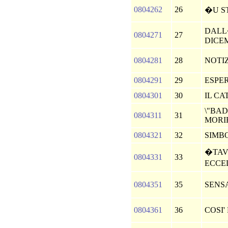
0804262
26
�U 
DALL
0804271
27
DICE
0804281
28
NOTI
0804291
29
ESPE
0804301
30
IL C
\"BA
0804311
31
MORI
0804321
32
SIMB
�TAV
0804331
33
ECCE
0804351
35
SENS
0804361
36
COSI'