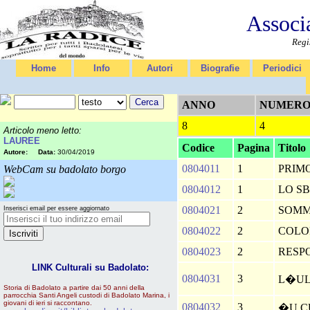
Associ
Regi
Home
Info
Autori
Biografie
Periodici
ANNO
NUMER
8
4
Articolo meno letto:
LAUREE
Codice
Pagina
Titolo
Autore:
Data:
30/04/2019
0804011
1
PRIM
WebCam su badolato borgo
0804012
1
LO S
0804021
2
SOM
Inserisci email per essere aggiornato
0804022
2
COLO
0804023
2
RESP
LINK Culturali su Badolato:
0804031
3
L�UL
Storia di Badolato a partire dai 50 anni della
parrocchia Santi Angeli custodi di Badolato Marina, i
giovani di ieri si raccontano.
0804032
3
�U C