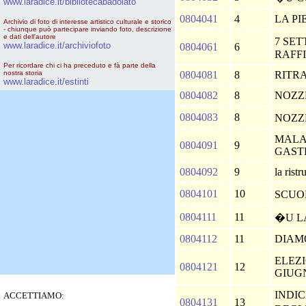
www.laradice.it/bibliotecabadolato
0804041
4
LA P
Archivio di foto di interesse artistico culturale e storico
- chiunque può partecipare inviando foto, descrizione
e dati dell'autore
7 SET
www.laradice.it/archiviofoto
0804061
6
RAFF
Per ricordare chi ci ha preceduto e fà parte della
nostra storia
0804081
8
RITRA
www.laradice.it/estinti
0804082
8
NOZZ
0804083
8
NOZZ
MALA
0804091
9
GAST
0804092
9
la rist
0804101
10
SCUO
0804111
11
�U L
0804112
11
DIAM
ELEZI
0804121
12
GIUG
INDIC
ACCETTIAMO:
0804131
13