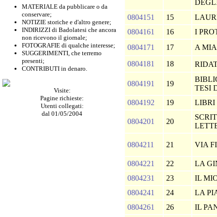
DEGLI
MATERIALE da pubblicare o da
conservare;
0804151
15
LAUR
NOTIZIE storiche e d'altro genere;
INDIRIZZI di Badolatesi che ancora
0804161
16
I PR
non ricevono il giornale;
FOTOGRAFIE di qualche interesse;
0804171
17
A MI
SUGGERIMENTI, che terremo
presenti;
0804181
18
RIDA
CONTRIBUTI in denaro.
BIBL
0804191
19
TESI
Visite:
Pagine richieste:
0804192
19
LIBRI
Utenti collegati:
dal 01/05/2004
SCRIT
0804201
20
LETT
0804211
21
VIA 
0804221
22
LA G
0804231
23
IL M
0804241
24
LA P
0804261
26
IL PA