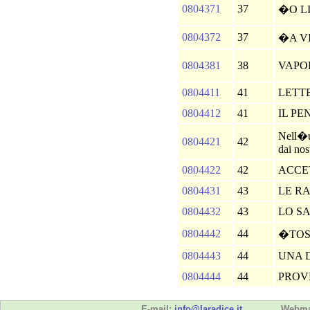
0804371
37
�O L
0804372
37
�A V
0804381
38
VAPO
0804411
41
LETT
0804412
41
IL PE
Nell�u
0804421
42
dai nost
0804422
42
ACCE
0804431
43
LE R
0804432
43
LO S
0804442
44
�TO
0804443
44
UNA 
0804444
44
PROV
E-mail:
info@laradice.it
Webma