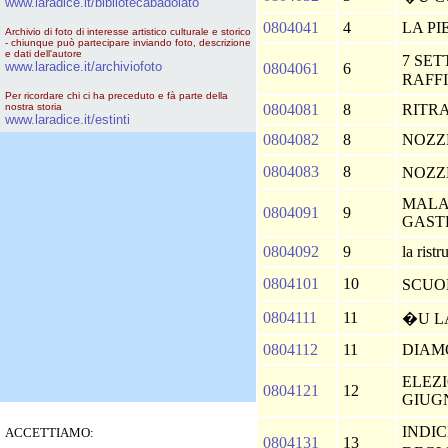
www.laradice.it/bibliotecabadolato
0804041
4
LA P
Archivio di foto di interesse artistico culturale e storico
- chiunque può partecipare inviando foto, descrizione
e dati dell'autore
7 SET
www.laradice.it/archiviofoto
0804061
6
RAFF
Per ricordare chi ci ha preceduto e fà parte della
nostra storia
0804081
8
RITRA
www.laradice.it/estinti
0804082
8
NOZZ
0804083
8
NOZZ
MALA
0804091
9
GAST
0804092
9
la rist
0804101
10
SCUO
0804111
11
�U L
0804112
11
DIAM
ELEZI
0804121
12
GIUG
INDIC
ACCETTIAMO:
0804131
13