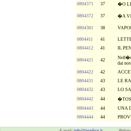
0804371
37
�O L
0804372
37
�A V
0804381
38
VAPO
0804411
41
LETT
0804412
41
IL PE
Nell�u
0804421
42
dai nost
0804422
42
ACCE
0804431
43
LE R
0804432
43
LO S
0804442
44
�TO
0804443
44
UNA 
0804444
44
PROV
E-mail:
info@laradice.it
Webma