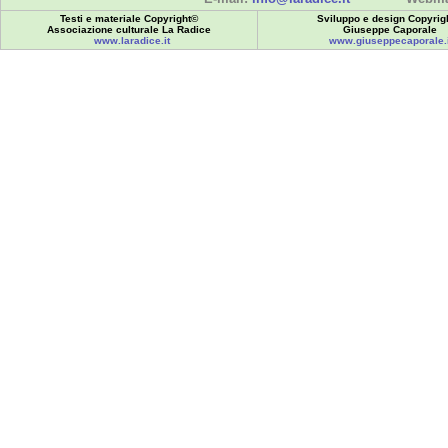
Testi e materiale Copyright©
Sviluppo e design Copyrig
Associazione culturale La Radice
Giuseppe Caporale
www.laradice.it
www.giuseppecaporale.i