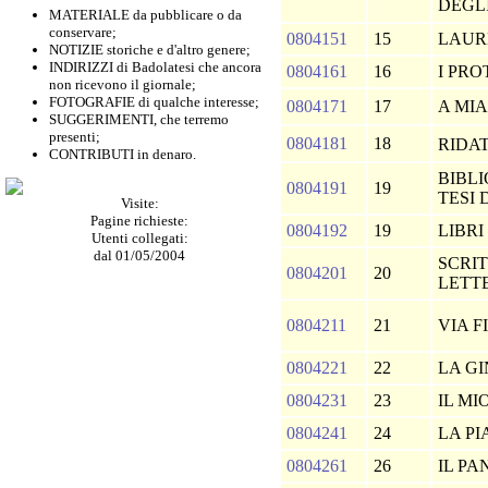
DEGLI
MATERIALE da pubblicare o da
conservare;
0804151
15
LAUR
NOTIZIE storiche e d'altro genere;
INDIRIZZI di Badolatesi che ancora
0804161
16
I PR
non ricevono il giornale;
FOTOGRAFIE di qualche interesse;
0804171
17
A MI
SUGGERIMENTI, che terremo
presenti;
0804181
18
RIDA
CONTRIBUTI in denaro.
BIBL
0804191
19
TESI
Visite:
Pagine richieste:
0804192
19
LIBRI
Utenti collegati:
dal 01/05/2004
SCRIT
0804201
20
LETT
0804211
21
VIA 
0804221
22
LA G
0804231
23
IL M
0804241
24
LA P
0804261
26
IL PA