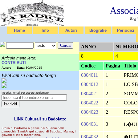
Associ
Regi
Home
Info
Autori
Biografie
Periodici
ANNO
NUMER
8
4
Articolo meno letto:
CONTRIBUTI
Codice
Pagina
Titolo
Autore:
Data:
30/04/2015
0804011
1
PRIM
WebCam su badolato borgo
0804012
1
LO S
0804021
2
SOM
Inserisci email per essere aggiornato
0804022
2
COLO
0804023
2
RESP
LINK Culturali su Badolato:
0804031
3
L�UL
Storia di Badolato a partire dai 50 anni della
parrocchia Santi Angeli custodi di Badolato Marina, i
giovani di ieri si raccontano.
0804032
3
�U C