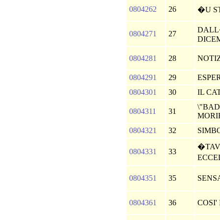
0804262
26
�U 
DALL
0804271
27
DICE
0804281
28
NOTI
0804291
29
ESPE
0804301
30
IL C
\"BA
0804311
31
MORI
0804321
32
SIMB
�TAV
0804331
33
ECCE
0804351
35
SENS
0804361
36
COSI'