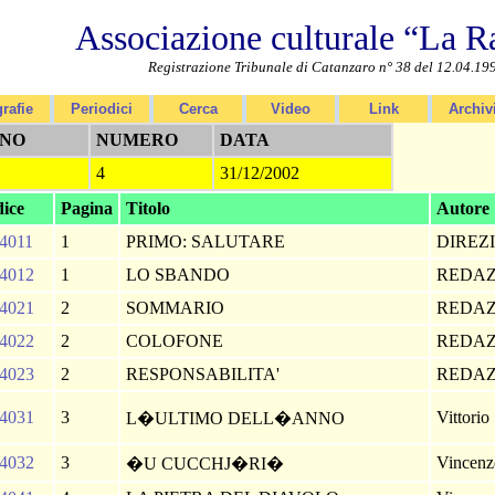
Associazione culturale “La R
Registrazione Tribunale di Catanzaro n° 38 del 12.04.19
rafie
Periodici
Cerca
Video
Link
Archiv
NO
NUMERO
DATA
4
31/12/2002
ice
Pagina
Titolo
Autore
4011
1
PRIMO: SALUTARE
DIREZ
4012
1
LO SBANDO
REDA
4021
2
SOMMARIO
REDA
4022
2
COLOFONE
REDA
4023
2
RESPONSABILITA'
REDA
4031
3
Vittorio
L�ULTIMO DELL�ANNO
4032
3
Vincenzo
�U CUCCHJ�RI�