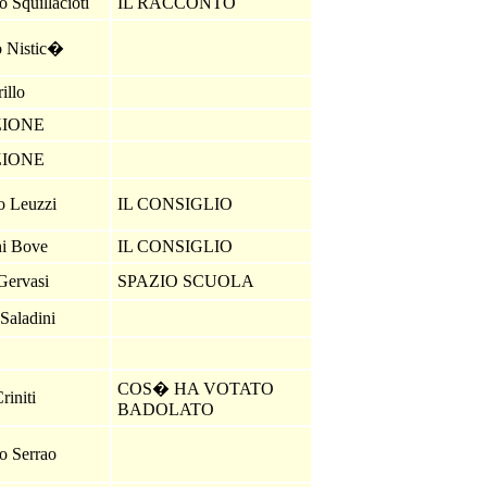
 Squillacioti
IL RACCONTO
o Nistic�
rillo
ZIONE
ZIONE
o Leuzzi
IL CONSIGLIO
ni Bove
IL CONSIGLIO
Gervasi
SPAZIO SCUOLA
 Saladini
COS� HA VOTATO
riniti
BADOLATO
o Serrao