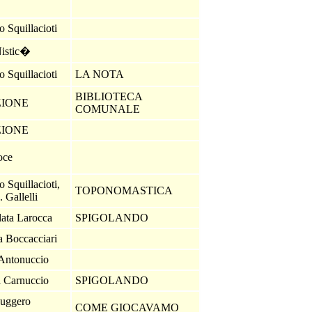
 Squillacioti
Nistic�
 Squillacioti
LA NOTA
BIBLIOTECA
ZIONE
COMUNALE
ZIONE
oce
 Squillacioti,
TOPONOMASTICA
 Gallelli
ata Larocca
SPIGOLANDO
a Boccacciari
Antonuccio
a Carnuccio
SPIGOLANDO
uggero
COME GIOCAVAMO