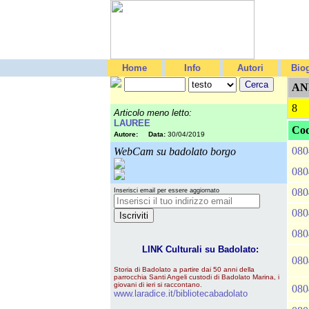
Home
Info
Autori
Biog
AN
8
Articolo meno letto:
LAUREE
Cod
Autore:
Data:
30/04/2019
080
WebCam su badolato borgo
080
080
Inserisci email per essere aggiornato
080
080
LINK Culturali su Badolato:
080
Storia di Badolato a partire dai 50 anni della
parrocchia Santi Angeli custodi di Badolato Marina, i
giovani di ieri si raccontano.
080
www.laradice.it/bibliotecabadolato