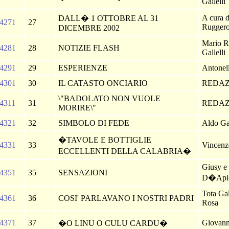
Gallelli
A cura 
DALL� 1 OTTOBRE AL 31
4271
27
Ruggero
DICEMBRE 2002
Mario R
4281
28
NOTIZIE FLASH
Gallelli
4291
29
ESPERIENZE
Antonell
4301
30
IL CATASTO ONCIARIO
REDA
\"BADOLATO NON VUOLE
4311
31
REDA
MORIRE\"
4321
32
SIMBOLO DI FEDE
Aldo Ga
�TAVOLE E BOTTIGLIE
4331
33
Vincenzo
ECCELLENTI DELLA CALABRIA�
Giusy e
4351
35
SENSAZIONI
D�Api
Tota Gal
4361
36
COSI' PARLAVANO I NOSTRI PADRI
Rosa
4371
37
Giovann
�O LINU O CULU CARDU�