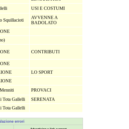
lelli
USI E COSTUMI
AVVENNE A
 Squillacioti
BADOLATO
IONE
mo)
IONE
CONTRIBUTI
IONE
ZIONE
LO SPORT
ZIONE
 Menniti
PROVACI
i Tota Gallelli
SERENATA
i Tota Gallelli
lazione errori
Advertising e link support