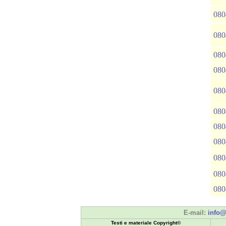
080
080
080
080
080
080
080
080
080
080
080
E-mail:
info@
Testi e materiale Copyright©