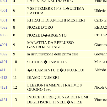
4041
4
LA PIETRA DEL DIAVOLO
Vincenzo
7 SETTEMBRE 1943, L�ULTIMA
4061
6
Ulderic
RAFFICA
4081
8
RITRATTI DI ANTICHI MESTIERI
Carlo G
4082
8
NOZZE D'ORO
REDA
4083
8
REDA
NOZZE D�ARGENTO
MALATTIA DA REFLUSSO
4091
9
Giacom
GASTRO-ESOFAGEO
4092
9
la ristrutturazione della prima casa
Giovan
4101
10
Marina 
SCUOLA � FAMIGLIA
4111
11
Alfredo
�U LAMIANTU D�U PUARCU!
4112
11
DIAMO I NUMERI
ELEZIONI AMMINISTRATIVE 8
4121
12
Nicola C
GIUGNO 1980
INDICE DI FREQUENZA DEI NOMI
4131
13
Vincenz
DEGLI ISCRITTI NELL�A.I.R.E.