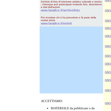
080
Archivio di foto di interesse artistico culturale e storico
- chiunque può partecipare inviando foto, descrizione
e dati dell'autore
www.laradice.it/archiviofoto
080
Per ricordare chi ci ha preceduto e fà parte della
nostra storia
080
www.laradice.it/estinti
080
080
080
080
080
080
080
080
ACCETTIAMO:
080
MATERIALE da pubblicare o da