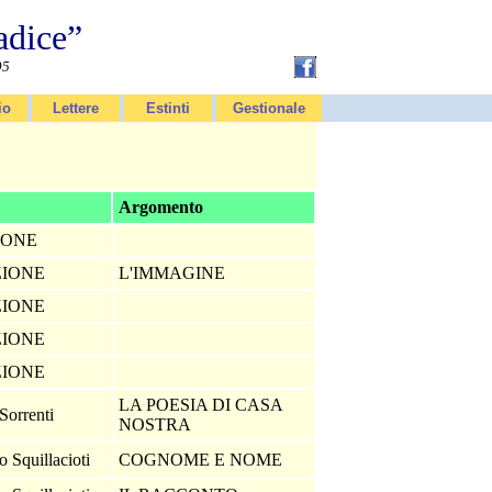
adice”
95
io
Lettere
Estinti
Gestionale
Argomento
IONE
ZIONE
L'IMMAGINE
ZIONE
ZIONE
ZIONE
LA POESIA DI CASA
 Sorrenti
NOSTRA
 Squillacioti
COGNOME E NOME