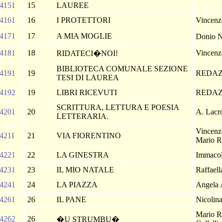
4151
15
LAUREE
4161
16
I PROTETTORI
Vincenzo
4171
17
A MIA MOGLIE
Donio 
4181
18
Vincenzo
RIDATECI�NOI!
BIBLIOTECA COMUNALE SEZIONE
4191
19
REDA
TESI DI LAUREA
4192
19
LIBRI RICEVUTI
REDA
SCRITTURA, LETTURA E POESIA
4201
20
A. Lacr
LETTERARIA.
Vincenzo
4211
21
VIA FIORENTINO
Mario R.
4221
22
LA GINESTRA
Immacol
4231
23
IL MIO NATALE
Raffaell
4241
24
LA PIAZZA
Angela 
4261
26
IL PANE
Nicolin
Mario R
4262
26
�U STRUMBU�