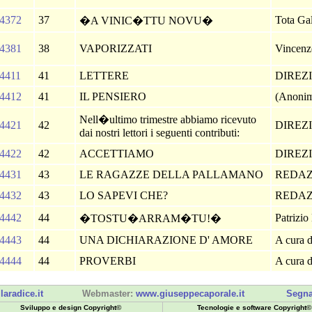
4372
37
Tota Gal
�A VINIC�TTU NOVU�
4381
38
VAPORIZZATI
Vincenzo
4411
41
LETTERE
DIREZ
4412
41
IL PENSIERO
(Anoni
Nell�ultimo trimestre abbiamo ricevuto
4421
42
DIREZ
dai nostri lettori i seguenti contributi:
4422
42
ACCETTIAMO
DIREZ
4431
43
LE RAGAZZE DELLA PALLAMANO
REDA
4432
43
LO SAPEVI CHE?
REDA
4442
44
Patrizio
�TOSTU�ARRAM�TU!�
4443
44
UNA DICHIARAZIONE D' AMORE
A cura d
4444
44
PROVERBI
A cura d
laradice.it
Webmaster:
www.giuseppecaporale.it
Segna
Sviluppo e design Copyright©
Tecnologie e software Copyright©