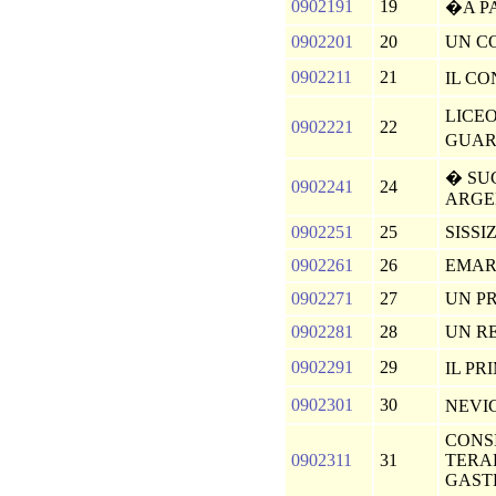
0902191
19
�A P
0902201
20
UN C
0902211
21
IL C
LICE
0902221
22
GUA
� SUC
0902241
24
ARGE
0902251
25
SISSI
0902261
26
EMAR
0902271
27
UN P
0902281
28
UN R
0902291
29
IL P
0902301
30
NEVI
CONSI
0902311
31
TERAP
GAST