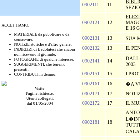
BIBL
0902111
11
SEZIO
ELEZI
0902121
12
MAGG
ACCETTIAMO:
E 16 
MATERIALE da pubblicare o da
0902131
13
SUA 
conservare;
NOTIZIE storiche e d'altro genere;
0902132
13
IL PE
INDIRIZZI di Badolatesi che ancora
non ricevono il giornale;
DALL�
FOTOGRAFIE di qualche interesse;
0902141
14
2003
SUGGERIMENTI, che terremo
presenti;
0902151
15
I PR
CONTRIBUTI in denaro.
0902161
16
�A 
Visite:
Pagine richieste:
0902171
17
NOTI
Utenti collegati:
0902172
17
IL M
dal 01/05/2004
ANTO
L�IN
0902181
18
TUTTI
CAL