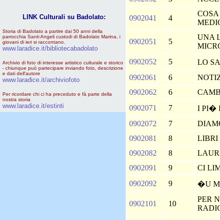
COSA 
LINK Culturali su Badolato:
0902041
4
MEDI
Storia di Badolato a partire dai 50 anni della
UNA 
parrocchia Santi Angeli custodi di Badolato Marina, i
0902051
5
giovani di ieri si raccontano.
MICR
www.laradice.it/bibliotecabadolato
0902052
5
LO S
Archivio di foto di interesse artistico culturale e storico
- chiunque può partecipare inviando foto, descrizione
e dati dell'autore
0902061
6
NOTIZ
www.laradice.it/archiviofoto
0902062
6
CAMB
Per ricordare chi ci ha preceduto e fà parte della
nostra storia
www.laradice.it/estinti
0902071
7
I PI�
0902072
7
DIAM
0902081
8
LIBRI
0902082
8
LAUR
0902091
9
CI LI
0902092
9
�U 
PER 
0902101
10
RADI