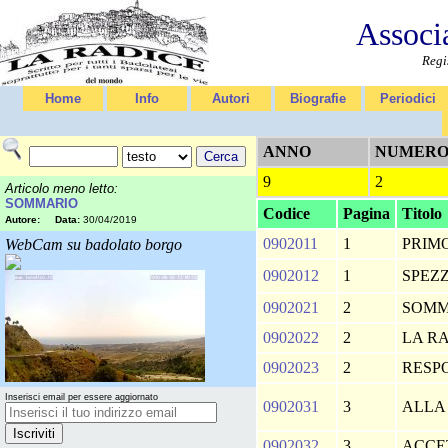
Associ
Regi
Home
Info
Autori
Biografie
Periodici
ANNO
NUMER
9
2
Articolo meno letto:
SOMMARIO
Codice
Pagina
Titolo
Autore:
Data:
30/04/2019
0902011
1
PRIM
WebCam su badolato borgo
0902012
1
SPEZ
0902021
2
SOM
0902022
2
LA R
0902023
2
RESP
Inserisci email per essere aggiornato
0902031
3
ALLA
0902032
3
ACCE