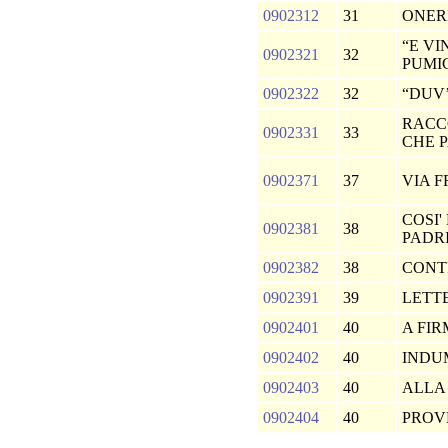
0902312
31
ONER
“E VI
0902321
32
PUMI
0902322
32
“DUV’
RACCO
0902331
33
CHE 
0902371
37
VIA 
COSI'
0902381
38
PADR
0902382
38
CONT
0902391
39
LETT
0902401
40
A FIR
0902402
40
INDU
0902403
40
ALLA
0902404
40
PROV