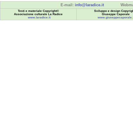
E-mail:
info@laradice.it
Webma
Testi e materiale Copyright©
Sviluppo e design Copyrig
Associazione culturale La Radice
Giuseppe Caporale
www.laradice.it
www.giuseppecaporale.i