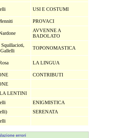
elli
USI E COSTUMI
Menniti
PROVACI
AVVENNE A
 Nardone
BADOLATO
Squillacioti,
TOPONOMASTICA
Gallelli
 Rosa
LA LINGUA
IONE
CONTRIBUTI
IONE
LA LENTINI
elli
ENIGMISTICA
elli)
SERENATA
elli
lazione errori