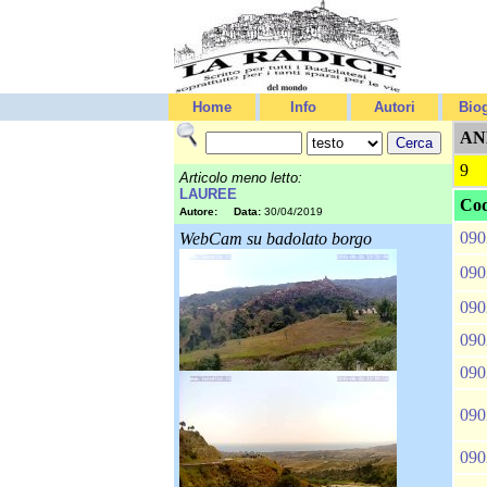
Home
Info
Autori
Biog
AN
9
Articolo meno letto:
LAUREE
Cod
Autore:
Data:
30/04/2019
090
WebCam su badolato borgo
090
090
090
090
090
090