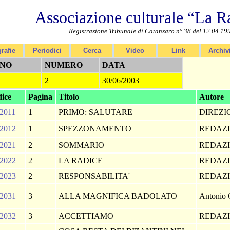
Associazione culturale “La R
Registrazione Tribunale di Catanzaro n° 38 del 12.04.19
rafie
Periodici
Cerca
Video
Link
Archiv
NO
NUMERO
DATA
2
30/06/2003
ice
Pagina
Titolo
Autore
2011
1
PRIMO: SALUTARE
DIREZ
2012
1
SPEZZONAMENTO
REDAZ
2021
2
SOMMARIO
REDAZ
2022
2
LA RADICE
REDAZ
2023
2
RESPONSABILITA'
REDAZ
2031
3
ALLA MAGNIFICA BADOLATO
Antonio 
2032
3
ACCETTIAMO
REDAZ