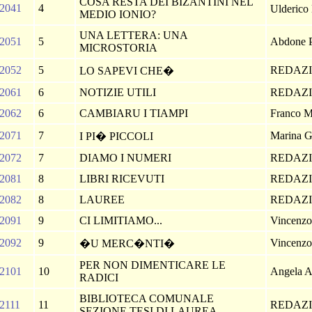
COSA RESTA DEI BIZANTINI NEL
2041
4
Ulderico
MEDIO IONIO?
UNA LETTERA: UNA
2051
5
Abdone Pi
MICROSTORIA
2052
5
REDAZ
LO SAPEVI CHE�
2061
6
NOTIZIE UTILI
REDAZ
2062
6
CAMBIARU I TIAMPI
Franco M
2071
7
Marina G
I PI� PICCOLI
2072
7
DIAMO I NUMERI
REDAZ
2081
8
LIBRI RICEVUTI
REDAZ
2082
8
LAUREE
REDAZ
2091
9
CI LIMITIAMO...
Vincenzo 
2092
9
Vincenzo 
�U MERC�NTI�
PER NON DIMENTICARE LE
2101
10
Angela A
RADICI
BIBLIOTECA COMUNALE
2111
11
REDAZ
SEZIONE TESI DI LAUREA