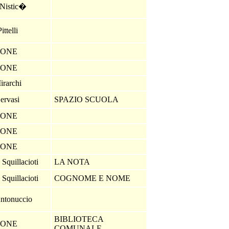
 Nistic�
ttelli
IONE
IONE
irarchi
ervasi
SPAZIO SCUOLA
IONE
IONE
IONE
Squillacioti
LA NOTA
Squillacioti
COGNOME E NOME
ntonuccio
BIBLIOTECA
IONE
COMUNALE