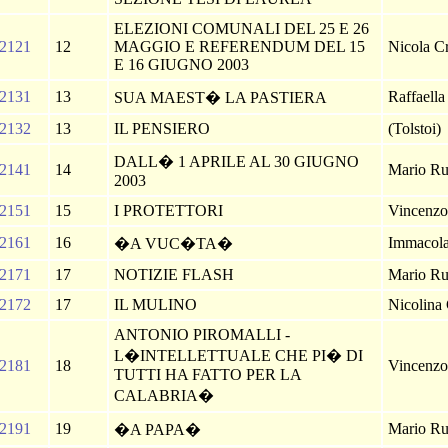
ELEZIONI COMUNALI DEL 25 E 26
2121
12
MAGGIO E REFERENDUM DEL 15
Nicola Cr
E 16 GIUGNO 2003
2131
13
Raffaella
SUA MAEST� LA PASTIERA
2132
13
IL PENSIERO
(Tolstoi)
DALL� 1 APRILE AL 30 GIUGNO
2141
14
Mario Ru
2003
2151
15
I PROTETTORI
Vincenzo 
2161
16
Immacola
�A VUC�TA�
2171
17
NOTIZIE FLASH
Mario Ru
2172
17
IL MULINO
Nicolina
ANTONIO PIROMALLI -
L�INTELLETTUALE CHE PI� DI
2181
18
Vincenzo 
TUTTI HA FATTO PER LA
CALABRIA�
2191
19
Mario Ru
�A PAPA�