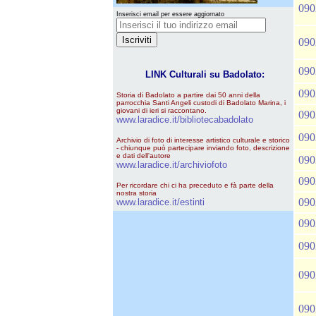
090
Inserisci email per essere aggiornato
090
090
LINK Culturali su Badolato:
090
Storia di Badolato a partire dai 50 anni della
parrocchia Santi Angeli custodi di Badolato Marina, i
giovani di ieri si raccontano.
090
www.laradice.it/bibliotecabadolato
090
Archivio di foto di interesse artistico culturale e storico
- chiunque può partecipare inviando foto, descrizione
e dati dell'autore
090
www.laradice.it/archiviofoto
090
Per ricordare chi ci ha preceduto e fà parte della
nostra storia
090
www.laradice.it/estinti
090
090
090
090