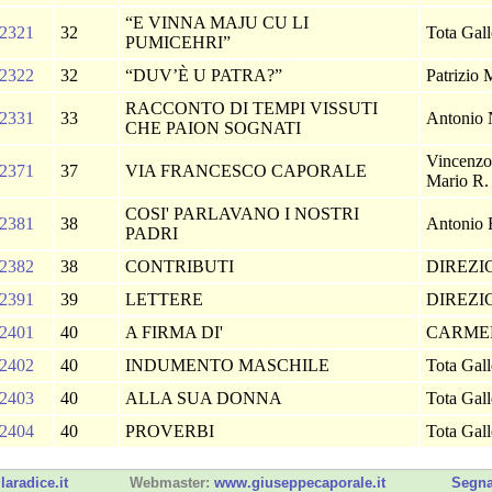
“E VINNA MAJU CU LI
2321
32
Tota Gall
PUMICEHRI”
2322
32
“DUV’È U PATRA?”
Patrizio 
RACCONTO DI TEMPI VISSUTI
2331
33
Antonio
CHE PAION SOGNATI
Vincenzo 
2371
37
VIA FRANCESCO CAPORALE
Mario R. 
COSI' PARLAVANO I NOSTRI
2381
38
Antonio
PADRI
2382
38
CONTRIBUTI
DIREZ
2391
39
LETTERE
DIREZ
2401
40
A FIRMA DI'
CARME
2402
40
INDUMENTO MASCHILE
Tota Gall
2403
40
ALLA SUA DONNA
Tota Gall
2404
40
PROVERBI
Tota Gall
laradice.it
Webmaster:
www.giuseppecaporale.it
Segna