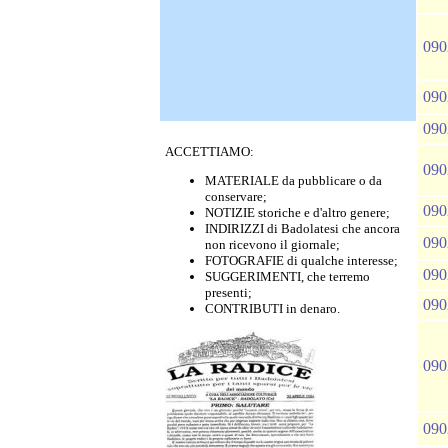
090
090
090
ACCETTIAMO:
090
MATERIALE da pubblicare o da
conservare;
090
NOTIZIE storiche e d'altro genere;
INDIRIZZI di Badolatesi che ancora
090
non ricevono il giornale;
FOTOGRAFIE di qualche interesse;
090
SUGGERIMENTI, che terremo
presenti;
090
CONTRIBUTI in denaro.
090
090