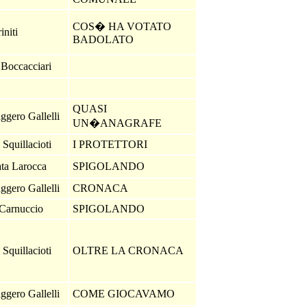
COS� HA VOTATO
initi
BADOLATO
 Boccacciari
QUASI
ggero Gallelli
UN�ANAGRAFE
Squillacioti
I PROTETTORI
ta Larocca
SPIGOLANDO
ggero Gallelli
CRONACA
 Carnuccio
SPIGOLANDO
Squillacioti
OLTRE LA CRONACA
ggero Gallelli
COME GIOCAVAMO