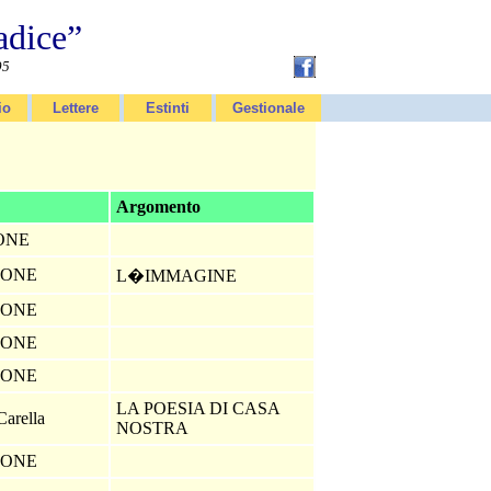
adice”
95
io
Lettere
Estinti
Gestionale
Argomento
IONE
IONE
L�IMMAGINE
IONE
IONE
IONE
LA POESIA DI CASA
Carella
NOSTRA
IONE