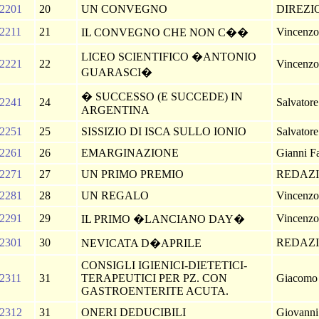
2201
20
UN CONVEGNO
DIREZ
2211
21
Vincenzo 
IL CONVEGNO CHE NON C��
LICEO SCIENTIFICO �ANTONIO
2221
22
Vincenzo 
GUARASCI�
� SUCCESSO (E SUCCEDE) IN
2241
24
Salvator
ARGENTINA
2251
25
SISSIZIO DI ISCA SULLO IONIO
Salvator
2261
26
EMARGINAZIONE
Gianni F
2271
27
UN PRIMO PREMIO
REDAZ
2281
28
UN REGALO
Vincenzo 
2291
29
Vincenzo 
IL PRIMO �LANCIANO DAY�
2301
30
REDAZ
NEVICATA D�APRILE
CONSIGLI IGIENICI-DIETETICI-
2311
31
TERAPEUTICI PER PZ. CON
Giacomo
GASTROENTERITE ACUTA.
2312
31
ONERI DEDUCIBILI
Giovann