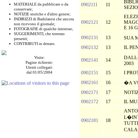
BIBL
MATERIALE da pubblicare o da
0902111
11
SEZIO
conservare;
NOTIZIE storiche e d'altro genere;
ELEZI
INDIRIZZI di Badolatesi che ancora
0902121
12
MAGG
non ricevono il giornale;
E 16 
FOTOGRAFIE di qualche interesse;
SUGGERIMENTI, che terremo
0902131
13
SUA 
presenti;
CONTRIBUTI in denaro.
0902132
13
IL PE
DALL�
Visite:
0902141
14
Pagine richieste:
2003
Utenti collegati:
dal 01/05/2004
0902151
15
I PR
0902161
16
�A 
0902171
17
NOTI
0902172
17
IL M
ANTO
L�IN
0902181
18
TUTTI
CAL