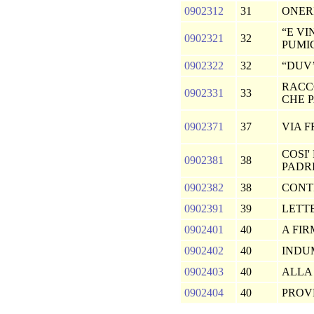
0902312
31
ONER
“E VI
0902321
32
PUMI
0902322
32
“DUV’
RACCO
0902331
33
CHE 
0902371
37
VIA 
COSI'
0902381
38
PADR
0902382
38
CONT
0902391
39
LETT
0902401
40
A FIR
0902402
40
INDU
0902403
40
ALLA
0902404
40
PROV