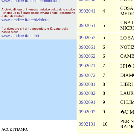
www.laradice.it/bibliotecabadolato
COSA 
Archivio di foto di interesse artistico culturale e storico
0902041
4
- chiunque può partecipare inviando foto, descrizione
MEDI
e dati dell'autore
www.laradice.it/archiviofoto
UNA 
0902051
5
MICR
Per ricordare chi ci ha preceduto e fà parte della
nostra storia
www.laradice.it/estinti
0902052
5
LO S
0902061
6
NOTIZ
0902062
6
CAMB
0902071
7
I PI�
0902072
7
DIAM
0902081
8
LIBRI
0902082
8
LAUR
0902091
9
CI LI
0902092
9
�U 
PER 
0902101
10
RADI
ACCETTIAMO: