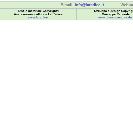
E-mail:
info@laradice.it
Webma
Testi e materiale Copyright©
Sviluppo e design Copyrig
Associazione culturale La Radice
Giuseppe Caporale
www.laradice.it
www.giuseppecaporale.i