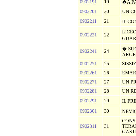
0902191
19
�A P
0902201
20
UN C
0902211
21
IL C
LICE
0902221
22
GUA
� SUC
0902241
24
ARGE
0902251
25
SISSI
0902261
26
EMAR
0902271
27
UN P
0902281
28
UN R
0902291
29
IL P
0902301
30
NEVI
CONSI
0902311
31
TERAP
GAST