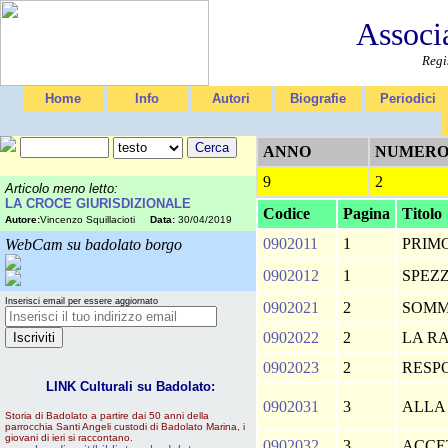
Associ
Regi
Home
Info
Autori
Biografie
Periodici
ANNO
NUMER
9
2
Articolo meno letto:
LA CROCE GIURISDIZIONALE
Codice
Pagina
Titolo
Autore:
Vincenzo Squillacioti
Data:
30/04/2019
0902011
1
PRIM
WebCam su badolato borgo
0902012
1
SPEZ
Inserisci email per essere aggiornato
0902021
2
SOM
0902022
2
LA R
0902023
2
RESP
LINK Culturali su Badolato:
0902031
3
ALLA
Storia di Badolato a partire dai 50 anni della
parrocchia Santi Angeli custodi di Badolato Marina, i
giovani di ieri si raccontano.
0902032
3
ACCE