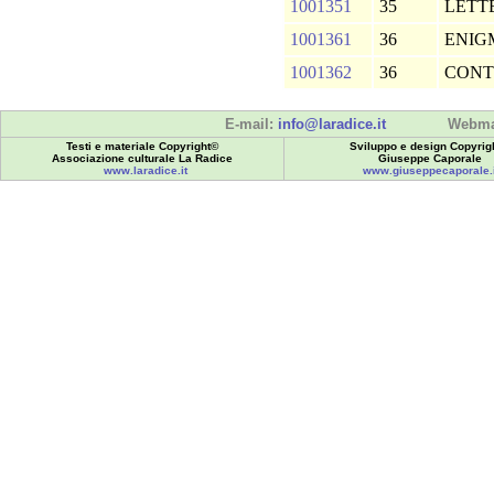
1001351
35
LETT
1001361
36
ENIG
1001362
36
CONT
E-mail:
info@laradice.it
Webma
Testi e materiale Copyright©
Sviluppo e design Copyrig
Associazione culturale La Radice
Giuseppe Caporale
www.laradice.it
www.giuseppecaporale.i