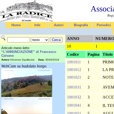
Associ
Regi
Home
Info
Autori
Biografie
Periodici
ANNO
NUMER
10
1
Articolo meno letto:
“L’ANNUNCIAZIONE” di Francesco
Codice
Pagina
Titolo
Caivano
Autore:
Vincenzo Squillacioti
Data:
30/04/2019
1001011
1
PRIM
WebCam su badolato borgo
1001012
1
LA P
1001021
2
NOT
1001031
3
AVEM
1001032
3
ACCE
1001041
4
IL T
1001051
5
AUG