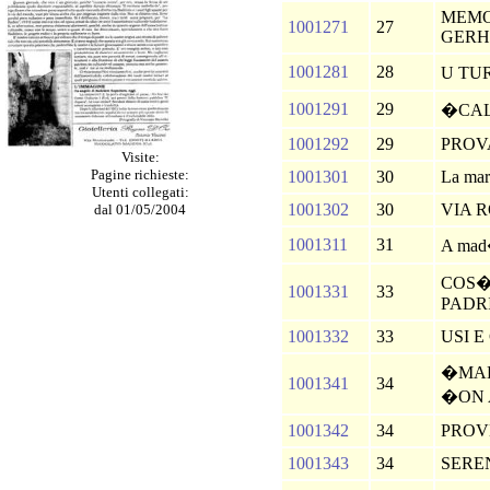
MEMO
1001271
27
GERH
1001281
28
U T
1001291
29
�CAL
1001292
29
PROV
Visite:
Pagine richieste:
1001301
30
La ma
Utenti collegati:
1001302
30
VIA 
dal 01/05/2004
1001311
31
A mad
COS�
1001331
33
PADR
1001332
33
USI 
�MAL
1001341
34
�ON
1001342
34
PROV
1001343
34
SERE