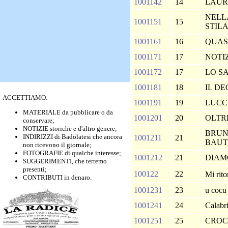
1001142
14
LAU
NELL
1001151
15
STIL
1001161
16
QUAS
1001171
17
NOTI
1001172
17
LO SA
1001181
18
IL D
ACCETTIAMO:
1001191
19
LUCC
MATERIALE da pubblicare o da
1001201
20
OLTR
conservare;
NOTIZIE storiche e d'altro genere;
BRUN
INDIRIZZI di Badolatesi che ancora
1001211
21
BAUT
non ricevono il giornale;
FOTOGRAFIE di qualche interesse;
1001212
21
DIAM
SUGGERIMENTI, che terremo
presenti;
100122
22
Mi rit
CONTRIBUTI in denaro.
1001231
23
u coc
1001241
24
Calabri
1001251
25
CROC