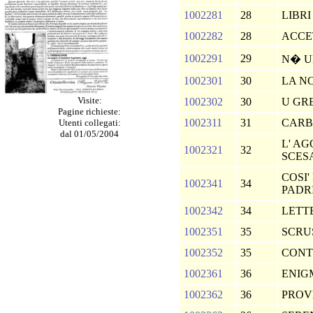
1002281
28
LIBRI
1002282
28
ACCE
1002291
29
N� U
1002301
30
LA N
Visite:
1002302
30
U GR
Pagine richieste:
1002311
31
CARB
Utenti collegati:
dal 01/05/2004
L' AG
1002321
32
SCES
COSI'
1002341
34
PADR
1002342
34
LETT
1002351
35
SCRU
1002352
35
CONT
1002361
36
ENIG
1002362
36
PROV