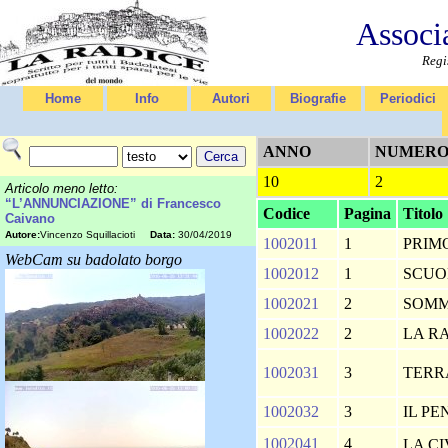
Associ
Regi
Home
Info
Autori
Biografie
Periodici
ANNO
NUMER
10
2
Articolo meno letto:
“L’ANNUNCIAZIONE” di Francesco
Codice
Pagina
Titolo
Caivano
Autore:
Vincenzo Squillacioti
Data:
30/04/2019
1002011
1
PRIM
WebCam su badolato borgo
1002012
1
SCUO
1002021
2
SOM
1002022
2
LA R
1002031
3
TERRA
1002032
3
IL P
1002041
4
LA C