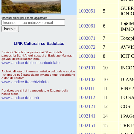
GUER
1002051
5
IONI
Inserisci email per essere aggiornato
L�IM
1002061
6
IMMO
1002071
7
Toxopl
LINK Culturali su Badolato:
1002072
7
AVVI
Storia di Badolato a partire dai 50 anni della
1002081
8
ICIT
parrocchia Santi Angeli custodi di Badolato Marina, i
giovani di ieri si raccontano.
www.laradice.it/bibliotecabadolato
1002101
10
INCO
Archivio di foto di interesse artistico culturale e storico
- chiunque può partecipare inviando foto, descrizione
e dati dell'autore
1002102
10
DIAM
www.laradice.it/archiviofoto
1002111
11
FINE
Per ricordare chi ci ha preceduto e fà parte della
nostra storia
1002112
11
LO SA
www.laradice.it/estinti
1002121
12
COSI
1002141
14
I PA
1002151
15
TRE 