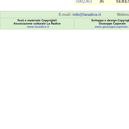
1002363
36
SERE
E-mail:
info@laradice.it
Webma
Testi e materiale Copyright©
Sviluppo e design Copyrig
Associazione culturale La Radice
Giuseppe Caporale
www.laradice.it
www.giuseppecaporale.i