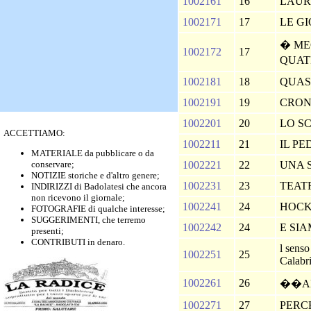
1002161
16
LAU
1002171
17
LE G
� ME
1002172
17
QUA
1002181
18
QUAS
1002191
19
CRO
1002201
20
LO S
ACCETTIAMO:
1002211
21
IL P
MATERIALE da pubblicare o da
conservare;
1002221
22
UNA 
NOTIZIE storiche e d'altro genere;
1002231
23
TEAT
INDIRIZZI di Badolatesi che ancora
non ricevono il giornale;
1002241
24
HOCK
FOTOGRAFIE di qualche interesse;
SUGGERIMENTI, che terremo
1002242
24
E SI
presenti;
CONTRIBUTI in denaro.
l senso
1002251
25
Calabr
1002261
26
��AH
1002271
27
PERC