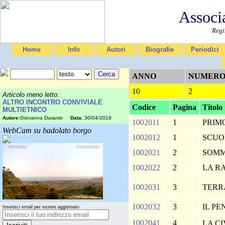
Associ
Regi
Home
Info
Autori
Biografie
Periodici
ANNO
NUMER
10
2
Articolo meno letto:
ALTRO INCONTRO CONVIVIALE
Codice
Pagina
Titolo
MULTIETNICO
Autore:
Giovanna Durante
Data:
30/04/2019
1002011
1
PRIM
WebCam su badolato borgo
1002012
1
SCUO
1002021
2
SOM
1002022
2
LA R
1002031
3
TERRA
1002032
3
IL P
Inserisci email per essere aggiornato
1002041
4
LA C