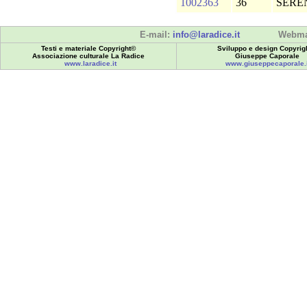
1002363
36
SERE
E-mail:
info@laradice.it
Webma
Testi e materiale Copyright©
Sviluppo e design Copyrig
Associazione culturale La Radice
Giuseppe Caporale
www.laradice.it
www.giuseppecaporale.i