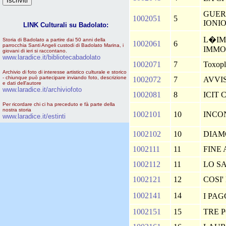
GUER
1002051
5
IONI
LINK Culturali su Badolato:
L�IM
Storia di Badolato a partire dai 50 anni della
1002061
6
parrocchia Santi Angeli custodi di Badolato Marina, i
IMMO
giovani di ieri si raccontano.
www.laradice.it/bibliotecabadolato
1002071
7
Toxopl
Archivio di foto di interesse artistico culturale e storico
- chiunque può partecipare inviando foto, descrizione
1002072
7
AVVI
e dati dell'autore
www.laradice.it/archiviofoto
1002081
8
ICIT
Per ricordare chi ci ha preceduto e fà parte della
nostra storia
1002101
10
INCO
www.laradice.it/estinti
1002102
10
DIAM
1002111
11
FINE
1002112
11
LO SA
1002121
12
COSI
1002141
14
I PA
1002151
15
TRE 