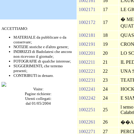
1002161
16
LAU
1002171
17
LE G
� ME
1002172
17
QUA
ACCETTIAMO:
1002181
18
QUAS
MATERIALE da pubblicare o da
conservare;
1002191
19
CRO
NOTIZIE storiche e d'altro genere;
INDIRIZZI di Badolatesi che ancora
1002201
20
LO S
non ricevono il giornale;
FOTOGRAFIE di qualche interesse;
1002211
21
IL P
SUGGERIMENTI, che terremo
presenti;
1002221
22
UNA 
CONTRIBUTI in denaro.
1002231
23
TEAT
1002241
24
HOCK
Visite:
Pagine richieste:
1002242
24
E SI
Utenti collegati:
dal 01/05/2004
l senso
1002251
25
Calabr
1002261
26
��AH
1002271
27
PERC