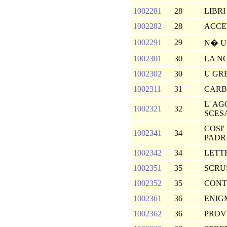
1002281
28
LIBRI
1002282
28
ACCE
1002291
29
N� U
1002301
30
LA N
1002302
30
U GR
1002311
31
CARB
L' AG
1002321
32
SCES
COSI'
1002341
34
PADR
1002342
34
LETT
1002351
35
SCRU
1002352
35
CONT
1002361
36
ENIG
1002362
36
PROV