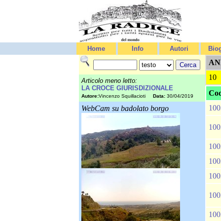
Home
Info
Autori
Biog
AN
10
Articolo meno letto:
LA CROCE GIURISDIZIONALE
Cod
Autore:
Vincenzo Squillacioti
Data:
30/04/2019
100
WebCam su badolato borgo
100
100
100
100
100
100