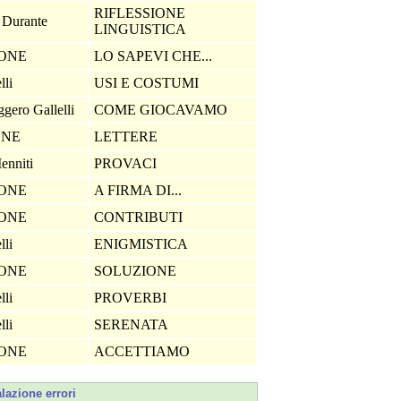
RIFLESSIONE
 Durante
LINGUISTICA
IONE
LO SAPEVI CHE...
lli
USI E COSTUMI
gero Gallelli
COME GIOCAVAMO
ONE
LETTERE
Menniti
PROVACI
IONE
A FIRMA DI...
IONE
CONTRIBUTI
lli
ENIGMISTICA
IONE
SOLUZIONE
lli
PROVERBI
lli
SERENATA
IONE
ACCETTIAMO
lazione errori