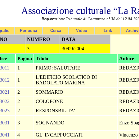
Associazione culturale “La R
Registrazione Tribunale di Catanzaro n° 38 del 12.04.19
rafie
Periodici
Cerca
Video
Link
Archiv
NO
NUMERO
DATA
3
30/09/2004
ice
Pagina
Titolo
Autore
3011
1
PRIMO: SALUTARE
REDAZ
L'EDIFICIO SCOLATICO DI
3012
1
REDAZ
BADOLATO MARINA
3021
2
SOMMARIO
REDAZ
3022
2
COLOFONE
REDAZ
3023
2
RESPONSBILITA'
REDAZ
3031
3
SOGNANDO
Enzo Spa
3041
4
GL' INCAPPUCCIATI
Vincenzo 