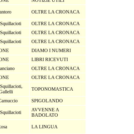
IONE
NOTIZIE UTILI
antoro
OLTRE LA CRONACA
Squillacioti
OLTRE LA CRONACA
Squillacioti
OLTRE LA CRONACA
Squillacioti
OLTRE LA CRONACA
IONE
DIAMO I NUMERI
IONE
LIBRI RICEVUTI
anciano
OLTRE LA CRONACA
IONE
OLTRE LA CRONACA
quillacioti,
TOPONOMASTICA
Gallelli
Carnuccio
SPIGOLANDO
AVVENNE A
Squillacioti
BADOLATO
Rosa
LA LINGUA