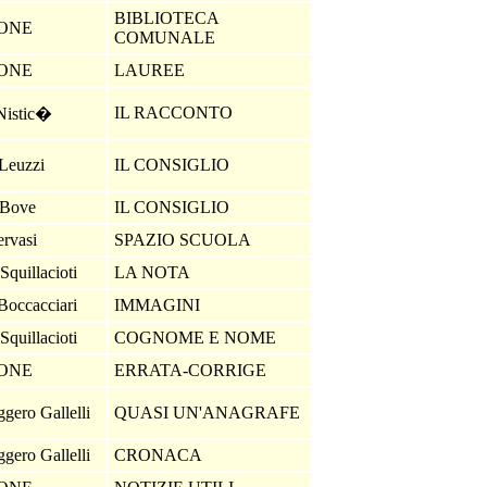
BIBLIOTECA
IONE
COMUNALE
IONE
LAUREE
IL RACCONTO
 Nistic�
Leuzzi
IL CONSIGLIO
 Bove
IL CONSIGLIO
ervasi
SPAZIO SCUOLA
Squillacioti
LA NOTA
 Boccacciari
IMMAGINI
Squillacioti
COGNOME E NOME
IONE
ERRATA-CORRIGE
gero Gallelli
QUASI UN'ANAGRAFE
gero Gallelli
CRONACA