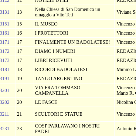
3122
12
NOTIZIE UTILI
REDAZ
Nella Chiesa di San Domenico un
3131
13
Viviana S
omaggio a Vito Teti
3151
15
IL MUSEO
Vincenzo 
3161
16
I PROTETTORI
Vincenzo 
3171
17
FINALMENTE UN BADOLATESE!
Vincenzo 
3172
17
DIAMO I NUMERI
REDAZ
3173
17
LIBRI RICEVUTI
REDAZ
3181
18
RICORDI BADOLATESI
Mimmo L
3191
19
TANGO ARGENTINO
REDAZ
VIA FRA TOMMASO
Vincenzo S
3201
20
CAMPANELLA
Mario R. 
3202
20
LE FASCE
Nicolina 
3211
21
SCULTORI E STATUE
Vincenzo 
COSI' PARLAVANO I NOSTRI
3231
23
Antonio 
PADRI