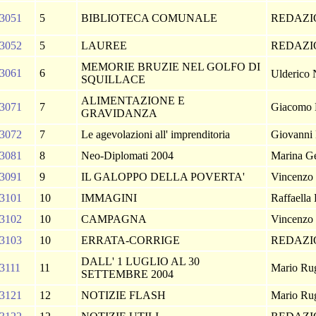
3051
5
BIBLIOTECA COMUNALE
REDAZ
3052
5
LAUREE
REDAZ
MEMORIE BRUZIE NEL GOLFO DI
3061
6
Ulderico
SQUILLACE
ALIMENTAZIONE E
3071
7
Giacomo 
GRAVIDANZA
3072
7
Le agevolazioni all' imprenditoria
Giovanni
3081
8
Neo-Diplomati 2004
Marina G
3091
9
IL GALOPPO DELLA POVERTA'
Vincenzo 
3101
10
IMMAGINI
Raffaella
3102
10
CAMPAGNA
Vincenzo 
3103
10
ERRATA-CORRIGE
REDAZ
DALL' 1 LUGLIO AL 30
3111
11
Mario Rug
SETTEMBRE 2004
3121
12
NOTIZIE FLASH
Mario Rug