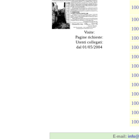
100
100
100
Visite:
Pagine richieste:
100
Utenti collegati:
dal 01/05/2004
100
100
100
100
100
100
100
100
100
E-mail:
info@