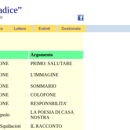
adice”
95
io
Lettere
Estinti
Gestionale
Argomento
IONE
PRIMO: SALUTARE
IONE
L'IMMAGINE
IONE
SOMMARIO
IONE
COLOFONE
IONE
RESPONSBILITA'
LA POESIA DI CASA
gnolo
NOSTRA
Squillacioti
IL RACCONTO