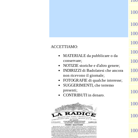
100
100
100
100
100
ACCETTIAMO:
100
MATERIALE da pubblicare o da
conservare;
100
NOTIZIE storiche e d'altro genere;
100
INDIRIZZI di Badolatesi che ancora
non ricevono il giornale;
100
FOTOGRAFIE di qualche interesse;
SUGGERIMENTI, che terremo
presenti;
100
CONTRIBUTI in denaro.
100
100
100