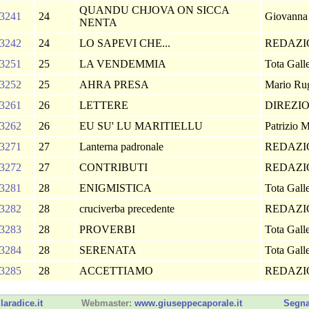
QUANDU CHJOVA ON SICCA
3241
24
Giovanna
NENTA
3242
24
LO SAPEVI CHE...
REDAZ
3251
25
LA VENDEMMIA
Tota Galle
3252
25
AHRA PRESA
Mario Rug
3261
26
LETTERE
DIREZI
3262
26
EU SU' LU MARITIELLU
Patrizio 
3271
27
Lanterna padronale
REDAZ
3272
27
CONTRIBUTI
REDAZ
3281
28
ENIGMISTICA
Tota Galle
3282
28
cruciverba precedente
REDAZ
3283
28
PROVERBI
Tota Galle
3284
28
SERENATA
Tota Galle
3285
28
ACCETTIAMO
REDAZ
laradice.it
Webmaster:
www.giuseppecaporale.it
Segna