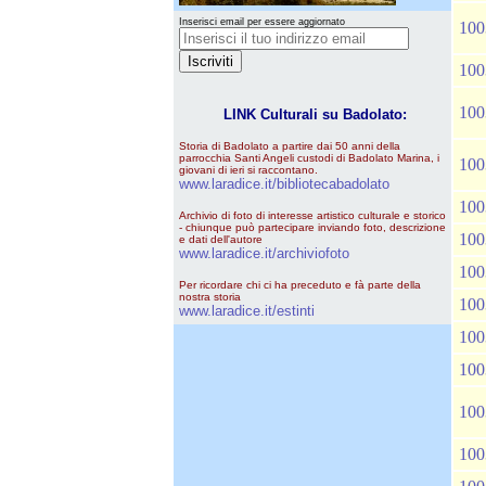
Inserisci email per essere aggiornato
100
100
100
LINK Culturali su Badolato:
Storia di Badolato a partire dai 50 anni della
parrocchia Santi Angeli custodi di Badolato Marina, i
100
giovani di ieri si raccontano.
www.laradice.it/bibliotecabadolato
100
Archivio di foto di interesse artistico culturale e storico
- chiunque può partecipare inviando foto, descrizione
100
e dati dell'autore
www.laradice.it/archiviofoto
100
Per ricordare chi ci ha preceduto e fà parte della
nostra storia
100
www.laradice.it/estinti
100
100
100
100