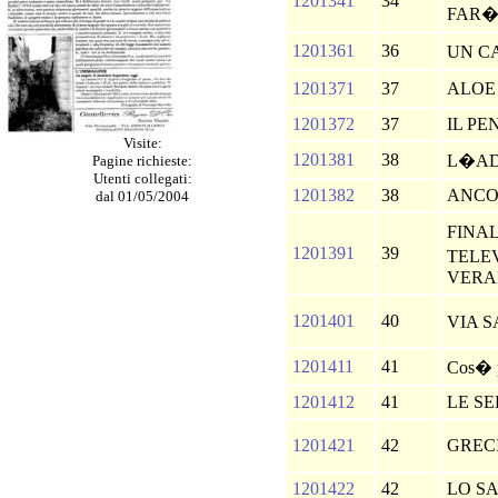
1201341
34
FAR
1201361
36
UN C
1201371
37
ALOE
1201372
37
IL PE
Visite:
1201381
38
L�AD
Pagine richieste:
Utenti collegati:
1201382
38
ANCO
dal 01/05/2004
FINA
1201391
39
TELE
VERA
1201401
40
VIA 
1201411
41
Cos� p
1201412
41
LE SE
1201421
42
GRE
1201422
42
LO SA