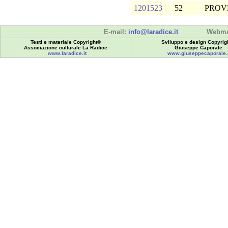
1201523
52
PROV
E-mail:
info@laradice.it
Webma
Testi e materiale Copyright©
Sviluppo e design Copyrig
Associazione culturale La Radice
Giuseppe Caporale
www.laradice.it
www.giuseppecaporale.i