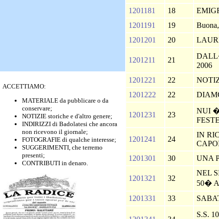
1201181
18
EMIG
1201191
19
Buona,
1201201
20
LAUR
DALL
1201211
21
2006
1201221
22
NOTI
ACCETTIAMO:
1201222
22
DIAM
MATERIALE da pubblicare o da
conservare;
NUI 
1201231
23
NOTIZIE storiche e d'altro genere;
FEST
INDIRIZZI di Badolatesi che ancora
non ricevono il giornale;
IN RI
1201241
24
FOTOGRAFIE di qualche interesse;
CAPO
SUGGERIMENTI, che terremo
presenti;
1201301
30
UNA 
CONTRIBUTI in denaro.
NEL 
1201321
32
50� 
1201331
33
SABA
S.S. 