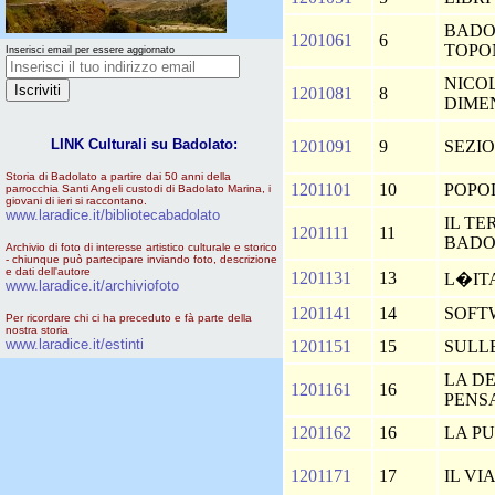
BADOL
1201061
6
TOPO
Inserisci email per essere aggiornato
NICOL
1201081
8
DIME
LINK Culturali su Badolato:
1201091
9
SEZIO
Storia di Badolato a partire dai 50 anni della
1201101
10
POPO
parrocchia Santi Angeli custodi di Badolato Marina, i
giovani di ieri si raccontano.
www.laradice.it/bibliotecabadolato
IL TE
1201111
11
BAD
Archivio di foto di interesse artistico culturale e storico
- chiunque può partecipare inviando foto, descrizione
e dati dell'autore
1201131
13
L�IT
www.laradice.it/archiviofoto
1201141
14
SOFT
Per ricordare chi ci ha preceduto e fà parte della
nostra storia
www.laradice.it/estinti
1201151
15
SULLE 
LA D
1201161
16
PENS
1201162
16
LA P
1201171
17
IL VI