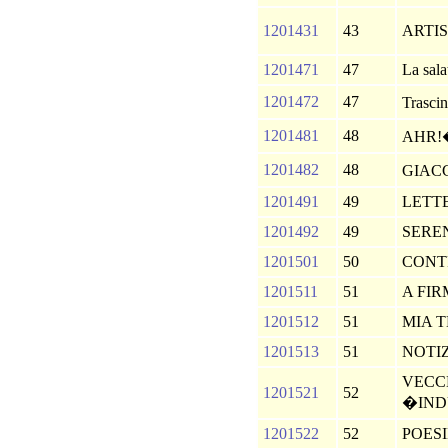
1201431
43
ARTI
1201471
47
La sal
1201472
47
Trasci
1201481
48
AHR!
1201482
48
GIAC
1201491
49
LETT
1201492
49
SERE
1201501
50
CONT
1201511
51
A FIR
1201512
51
MIA 
1201513
51
NOTIZ
VECC
1201521
52
�IND
1201522
52
POES