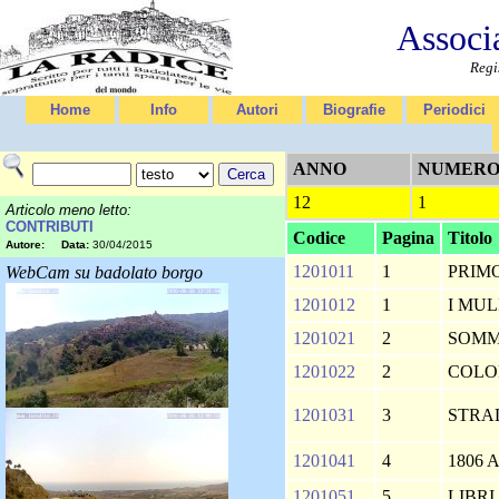
Associ
Regi
Home
Info
Autori
Biografie
Periodici
ANNO
NUMER
12
1
Articolo meno letto:
CONTRIBUTI
Codice
Pagina
Titolo
Autore:
Data:
30/04/2015
1201011
1
PRIM
WebCam su badolato borgo
1201012
1
I MUL
1201021
2
SOM
1201022
2
COLO
1201031
3
STRA
1201041
4
1806 
1201051
5
LIBRI