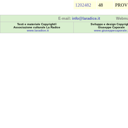
1202482
48
PROV
E-mail:
info@laradice.it
Webma
Testi e materiale Copyright©
Sviluppo e design Copyrig
Associazione culturale La Radice
Giuseppe Caporale
www.laradice.it
www.giuseppecaporale.i