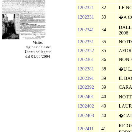
1202321
32
LE N
1202331
33
�A 
DALL
1202341
34
2006
1202351
35
NOTI
Visite:
Pagine richieste:
1202352
35
AFOR
Utenti collegati:
dal 01/05/2004
1202361
36
NON S
1202381
38
�U 
1202391
39
IL B
1202392
39
CARA
1202401
40
NOTT
1202402
40
LAU
1202403
40
�CAP
RICO
1202411
41