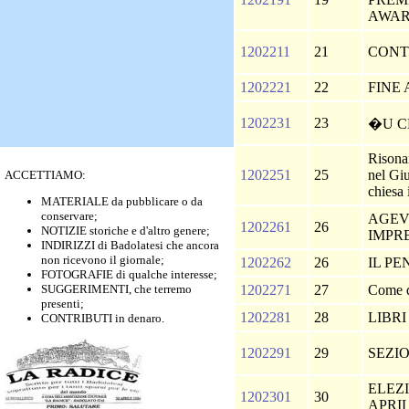
AWA
1202211
21
CON
1202221
22
FINE
1202231
23
�U C
Risona
1202251
25
nel Giu
ACCETTIAMO:
chiesa
MATERIALE da pubblicare o da
conservare;
AGEV
1202261
26
NOTIZIE storiche e d'altro genere;
IMPR
INDIRIZZI di Badolatesi che ancora
non ricevono il giornale;
1202262
26
IL P
FOTOGRAFIE di qualche interesse;
SUGGERIMENTI, che terremo
1202271
27
Come d
presenti;
1202281
28
LIBRI
CONTRIBUTI in denaro.
1202291
29
SEZI
ELEZI
1202301
30
APRIL