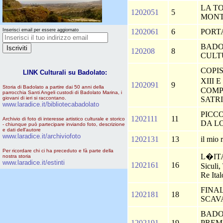
LA T
1202051
5
MON
Inserisci email per essere aggiornato
1202061
6
PORT
BADO
120208
8
CULT
COPIS
LINK Culturali su Badolato:
XIII
1202091
9
Storia di Badolato a partire dai 50 anni della
COMP
parrocchia Santi Angeli custodi di Badolato Marina, i
giovani di ieri si raccontano.
SATR
www.laradice.it/bibliotecabadolato
PICC
1202111
11
Archivio di foto di interesse artistico culturale e storico
DA L
- chiunque può partecipare inviando foto, descrizione
e dati dell'autore
www.laradice.it/archiviofoto
1202131
13
il mio 
Per ricordare chi ci ha preceduto e fà parte della
L�ITA
nostra storia
www.laradice.it/estinti
1202161
16
Siculi,
Re Ita
FINA
1202181
18
SCAV
BADO
1202191
19
PREM