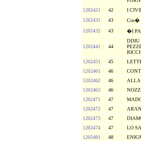
FOR
1202421
42
I CIV
1202431
43
Cos� p
1202432
43
�I P
DDIU
1202441
44
PEZZE
RICC
1202451
45
LETT
1202461
46
CONT
1202462
46
ALLA
1202463
46
NOZZ
1202471
47
MADO
1202472
47
ARAN
1202473
47
DIAM
1202474
47
LO SA
1202481
48
ENIG