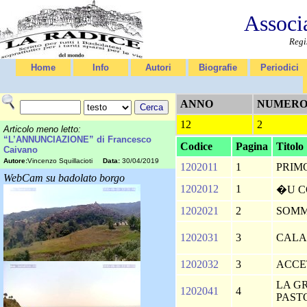
Associ
Regi
Home
Info
Autori
Biografie
Periodici
ANNO
NUMER
12
2
Articolo meno letto:
“L’ANNUNCIAZIONE” di Francesco
Codice
Pagina
Titolo
Caivano
Autore:
Vincenzo Squillacioti
Data:
30/04/2019
1202011
1
PRIM
WebCam su badolato borgo
1202012
1
�U C
1202021
2
SOM
1202031
3
CALA
1202032
3
ACCE
LA G
1202041
4
PAST