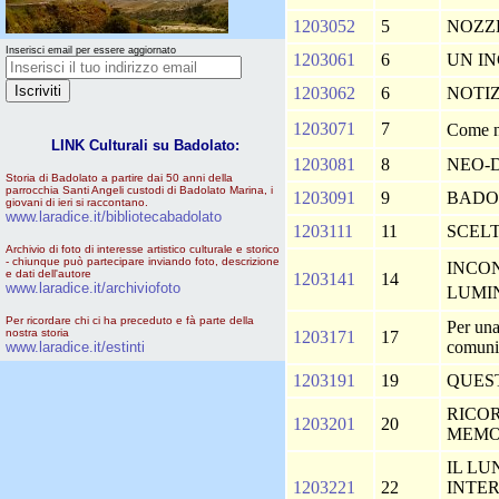
1203052
5
NOZZ
Inserisci email per essere aggiornato
1203061
6
UN I
1203062
6
NOTIZ
1203071
7
Come 
LINK Culturali su Badolato:
1203081
8
NEO-D
Storia di Badolato a partire dai 50 anni della
parrocchia Santi Angeli custodi di Badolato Marina, i
1203091
9
BADO
giovani di ieri si raccontano.
www.laradice.it/bibliotecabadolato
1203111
11
SCEL
Archivio di foto di interesse artistico culturale e storico
- chiunque può partecipare inviando foto, descrizione
INCO
e dati dell'autore
1203141
14
www.laradice.it/archiviofoto
LUM
Per ricordare chi ci ha preceduto e fà parte della
Per una
nostra storia
1203171
17
comun
www.laradice.it/estinti
1203191
19
QUES
RICO
1203201
20
MEMO
IL LU
1203221
22
INTE