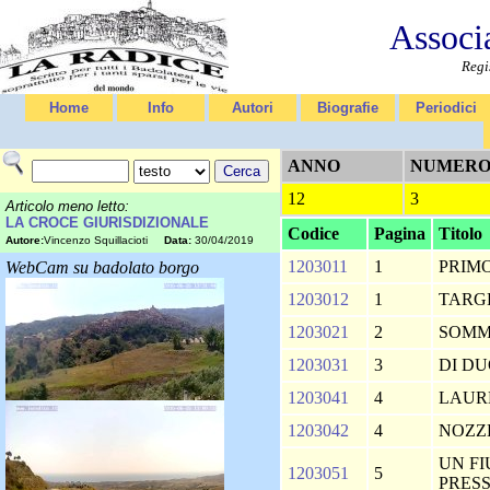
Associ
Regi
Home
Info
Autori
Biografie
Periodici
ANNO
NUMER
12
3
Articolo meno letto:
LA CROCE GIURISDIZIONALE
Codice
Pagina
Titolo
Autore:
Vincenzo Squillacioti
Data:
30/04/2019
1203011
1
PRIM
WebCam su badolato borgo
1203012
1
TARG
1203021
2
SOMM
1203031
3
DI D
1203041
4
LAUR
1203042
4
NOZZ
UN F
1203051
5
PRESS