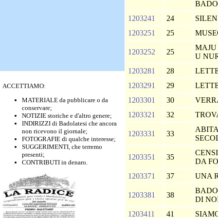
BADO
1203241
24
SILEN
1203251
25
MUSE
MAJU 
1203252
25
U NU
1203281
28
LETT
1203291
29
LETT
ACCETTIAMO:
1203301
30
VERRA'
MATERIALE da pubblicare o da
conservare;
1203321
32
TROVA
NOTIZIE storiche e d'altro genere;
INDIRIZZI di Badolatesi che ancora
ABITA
non ricevono il giornale;
1203331
33
SECO
FOTOGRAFIE di qualche interesse;
SUGGERIMENTI, che terremo
CENS
presenti;
1203351
35
DA FO
CONTRIBUTI in denaro.
1203371
37
UNA 
BADOL
1203381
38
DI N
1203411
41
SIAM