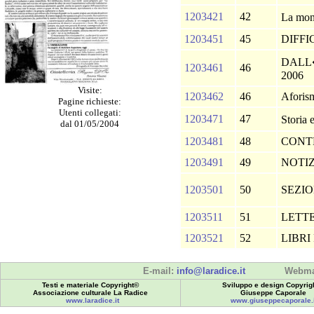
1203421
42
La mon
1203451
45
DIFFI
DALL
1203461
46
2006
Visite:
1203462
46
Afori
Pagine richieste:
Utenti collegati:
1203471
47
Storia 
dal 01/05/2004
1203481
48
CONT
1203491
49
NOTI
1203501
50
SEZIO
1203511
51
LETT
1203521
52
LIBRI
E-mail:
info@laradice.it
Webma
Testi e materiale Copyright©
Sviluppo e design Copyrig
Associazione culturale La Radice
Giuseppe Caporale
www.laradice.it
www.giuseppecaporale.i