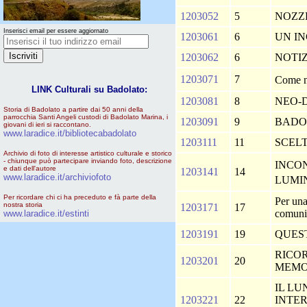
1203052
5
NOZZ
Inserisci email per essere aggiornato
1203061
6
UN I
1203062
6
NOTIZ
1203071
7
Come 
LINK Culturali su Badolato:
1203081
8
NEO-D
Storia di Badolato a partire dai 50 anni della
parrocchia Santi Angeli custodi di Badolato Marina, i
1203091
9
BADO
giovani di ieri si raccontano.
www.laradice.it/bibliotecabadolato
1203111
11
SCEL
Archivio di foto di interesse artistico culturale e storico
- chiunque può partecipare inviando foto, descrizione
INCO
e dati dell'autore
1203141
14
www.laradice.it/archiviofoto
LUM
Per ricordare chi ci ha preceduto e fà parte della
Per una
nostra storia
1203171
17
comun
www.laradice.it/estinti
1203191
19
QUES
RICO
1203201
20
MEMO
IL LU
1203221
22
INTE