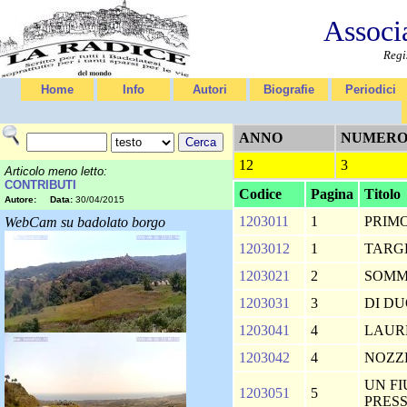
Associ
Regi
Home
Info
Autori
Biografie
Periodici
ANNO
NUMER
12
3
Articolo meno letto:
CONTRIBUTI
Codice
Pagina
Titolo
Autore:
Data:
30/04/2015
1203011
1
PRIM
WebCam su badolato borgo
1203012
1
TARG
1203021
2
SOMM
1203031
3
DI D
1203041
4
LAUR
1203042
4
NOZZ
UN F
1203051
5
PRESS