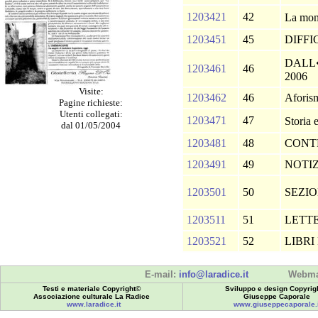
1203421
42
La mon
1203451
45
DIFFI
DALL
1203461
46
2006
Visite:
1203462
46
Afori
Pagine richieste:
Utenti collegati:
1203471
47
Storia 
dal 01/05/2004
1203481
48
CONT
1203491
49
NOTI
1203501
50
SEZIO
1203511
51
LETT
1203521
52
LIBRI
E-mail:
info@laradice.it
Webma
Testi e materiale Copyright©
Sviluppo e design Copyrig
Associazione culturale La Radice
Giuseppe Caporale
www.laradice.it
www.giuseppecaporale.i