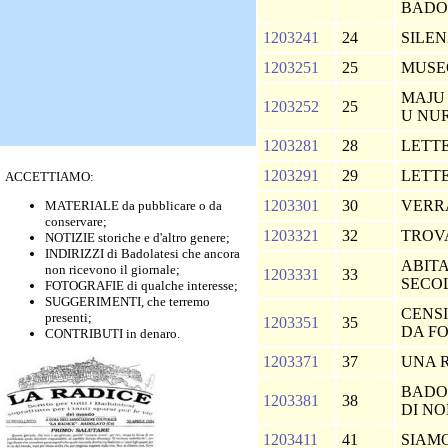
BADO
1203241
24
SILEN
1203251
25
MUSE
MAJU 
1203252
25
U NU
1203281
28
LETT
1203291
29
LETT
ACCETTIAMO:
1203301
30
VERRA'
MATERIALE da pubblicare o da
conservare;
1203321
32
TROVA
NOTIZIE storiche e d'altro genere;
INDIRIZZI di Badolatesi che ancora
ABITA
non ricevono il giornale;
1203331
33
SECO
FOTOGRAFIE di qualche interesse;
SUGGERIMENTI, che terremo
CENS
presenti;
1203351
35
DA FO
CONTRIBUTI in denaro.
1203371
37
UNA 
BADOL
1203381
38
DI N
1203411
41
SIAM