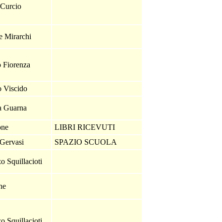
 Curcio
e Mirarchi
o Fiorenza
o Viscido
na Guarna
one
LIBRI RICEVUTI
 Gervasi
SPAZIO SCUOLA
o Squillacioti
one
o Squillacioti