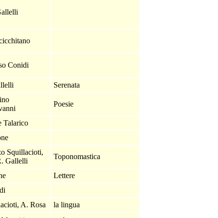
allelli
cicchitano
o Conidi
llelli
Serenata
ino
Poesie
vanni
e Talarico
one
o Squillacioti,
Toponomastica
. Gallelli
one
Lettere
idi
lacioti, A. Rosa
la lingua