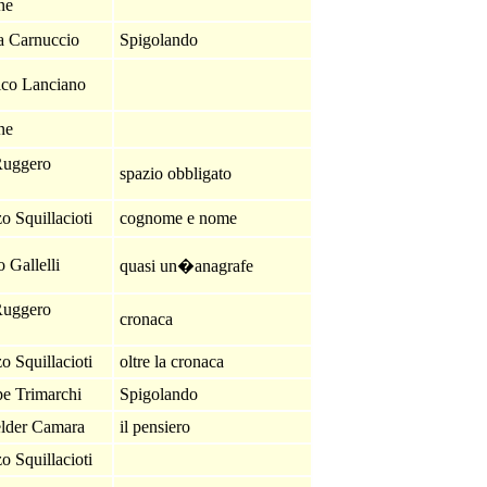
one
a Carnuccio
Spigolando
co Lanciano
one
Ruggero
spazio obbligato
o Squillacioti
cognome e nome
 Gallelli
quasi un�anagrafe
Ruggero
cronaca
o Squillacioti
oltre la cronaca
pe Trimarchi
Spigolando
lder Camara
il pensiero
o Squillacioti