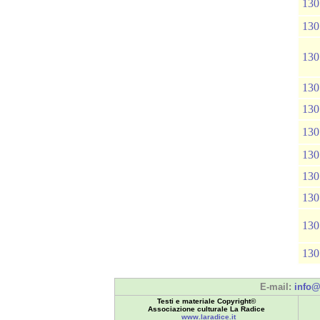
130
130
130
130
130
130
130
130
130
130
130
E-mail:
info@
Testi e materiale Copyright©
Associazione culturale La Radice
www.laradice.it