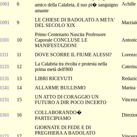
1061
6
Achille
amico della Calabria, il suo pi� sanguigno
amante
LE CHIESE DI BADOLATO A META'
1091
9
Marzial
DEL SECOLO XIX
Primo Centenario Nascita Professore
1101
10
Caporale CONCLUSE LE
Antoni
MANIFESTAZIONI
1111
11
DOVE SCORRE IL FIUME ALESSI?
Lorenz
La Calabria tra rivolta e protesta nella
1121
12
Cateri
prima metà dell'800
1131
13
LIBRI RICEVUTI
Redazi
1141
14
ALLARME BULLISMO
Marina
UN ATTO DI CORAGGIO UN
1151
15
Vincenz
FUTURO A DIR POCO INCERTO
COLLABORANDO�
1161
16
Direzi
PARTECIPIAMO
GIORNATE DI FEDE E DI
PREGHIERA A BADOLATO
1171
17
Vincenz