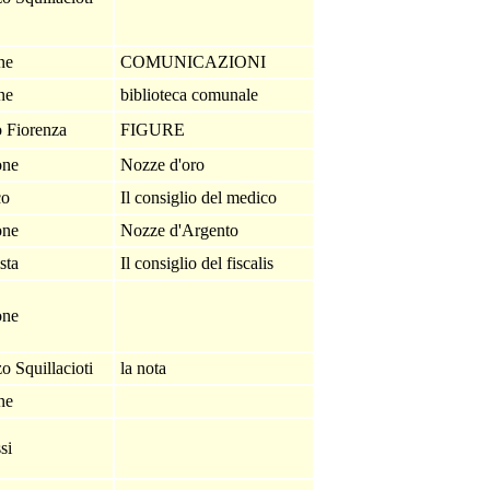
one
COMUNICAZIONI
one
biblioteca comunale
o Fiorenza
FIGURE
one
Nozze d'oro
co
Il consiglio del medico
one
Nozze d'Argento
ista
Il consiglio del fiscalis
one
o Squillacioti
la nota
one
ssi