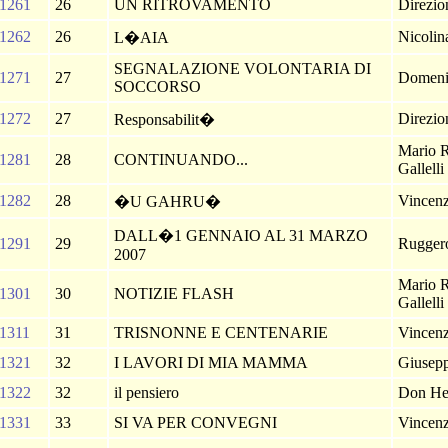
1261
26
UN RITROVAMENTO
Direzi
1262
26
Nicolin
L�AIA
SEGNALAZIONE VOLONTARIA DI
1271
27
Domeni
SOCCORSO
1272
27
Direzi
Responsabilit�
Mario 
1281
28
CONTINUANDO...
Gallelli
1282
28
Vincenz
�U GAHRU�
DALL�1 GENNAIO AL 31 MARZO
1291
29
Ruggero
2007
Mario 
1301
30
NOTIZIE FLASH
Gallelli
1311
31
TRISNONNE E CENTENARIE
Vincenz
1321
32
I LAVORI DI MIA MAMMA
Giusep
1322
32
il pensiero
Don He
1331
33
SI VA PER CONVEGNI
Vincenz