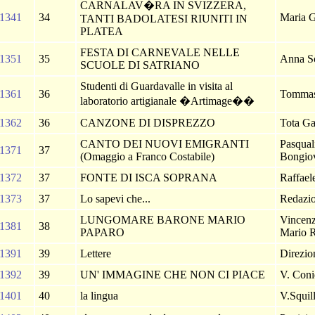
CARNALAV�RA IN SVIZZERA,
1341
34
Maria G
TANTI BADOLATESI RIUNITI IN
PLATEA
FESTA DI CARNEVALE NELLE
1351
35
Anna S
SCUOLE DI SATRIANO
Studenti di Guardavalle in visita al
1361
36
Tommas
laboratorio artigianale �Artimage��
1362
36
CANZONE DI DISPREZZO
Tota Ga
CANTO DEI NUOVI EMIGRANTI
Pasqual
1371
37
(Omaggio a Franco Costabile)
Bongio
1372
37
FONTE DI ISCA SOPRANA
Raffael
1373
37
Lo sapevi che...
Redazi
LUNGOMARE BARONE MARIO
Vincenz
1381
38
PAPARO
Mario R
1391
39
Lettere
Direzi
1392
39
UN' IMMAGINE CHE NON CI PIACE
V. Con
1401
40
la lingua
V.Squil