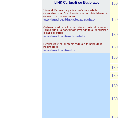
LINK Culturali su Badolato:
130
Storia di Badolato a partire dai 50 anni della
parrocchia Santi Angeli custodi di Badolato Marina, i
giovani di ieri si raccontano.
130
www.laradice.it/bibliotecabadolato
Archivio di foto di interesse artistico culturale e storico
- chiunque può partecipare inviando foto, descrizione
e dati dell'autore
130
www.laradice.it/archiviofoto
Per ricordare chi ci ha preceduto e fà parte della
130
nostra storia
www.laradice.it/estinti
130
130
130
130
130
130