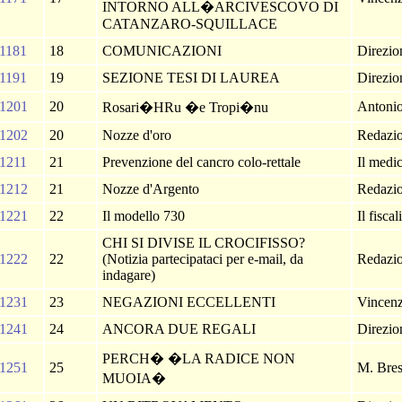
INTORNO ALL�ARCIVESCOVO DI
CATANZARO-SQUILLACE
1181
18
COMUNICAZIONI
Direzi
1191
19
SEZIONE TESI DI LAUREA
Direzi
1201
20
Antoni
Rosari�HRu �e Tropi�nu
1202
20
Nozze d'oro
Redazi
1211
21
Prevenzione del cancro colo-rettale
Il medi
1212
21
Nozze d'Argento
Redazi
1221
22
Il modello 730
Il fiscal
CHI SI DIVISE IL CROCIFISSO?
1222
22
(Notizia partecipataci per e-mail, da
Redazi
indagare)
1231
23
NEGAZIONI ECCELLENTI
Vincenz
1241
24
ANCORA DUE REGALI
Direzi
PERCH� �LA RADICE NON
1251
25
M. Bre
MUOIA�