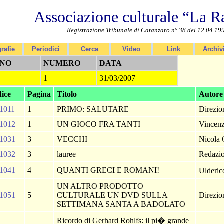
Associazione culturale “La R
Registrazione Tribunale di Catanzaro n° 38 del 12.04.19
rafie
Periodici
Cerca
Video
Link
Archiv
NO
NUMERO
DATA
1
31/03/2007
ice
Pagina
Titolo
Autore
1011
1
PRIMO: SALUTARE
Direzi
1012
1
UN GIOCO FRA TANTI
Vincenz
1031
3
VECCHI
Nicola 
1032
3
lauree
Redazi
1041
4
QUANTI GRECI E ROMANI!
Ulderi
UN ALTRO PRODOTTO
1051
5
CULTURALE UN DVD SULLA
Direzi
SETTIMANA SANTA A BADOLATO
Ricordo di Gerhard Rohlfs: il pi� grande