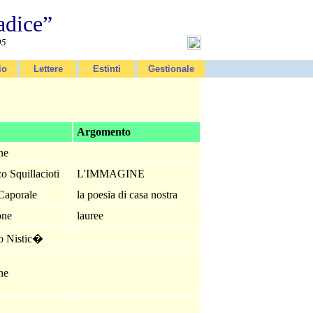
adice”
95
io
Lettere
Estinti
Gestionale
Argomento
one
o Squillacioti
L'IMMAGINE
Caporale
la poesia di casa nostra
one
lauree
co Nistic�
one