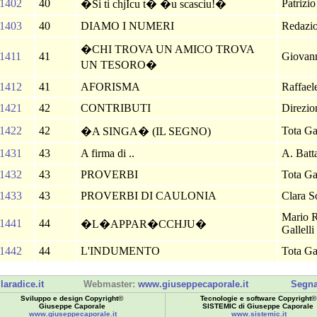
1402
40
Patrizi
�Si ti chjIcu t� �u scasciu!�
1403
40
DIAMO I NUMERI
Redazi
�CHI TROVA UN AMICO TROVA
1411
41
Giovan
UN TESORO�
1412
41
AFORISMA
Raffael
1421
42
CONTRIBUTI
Direzi
1422
42
Tota Ga
�A SINGA� (IL SEGNO)
1431
43
A firma di ..
A. Batt
1432
43
PROVERBI
Tota Ga
1433
43
PROVERBI DI CAULONIA
Clara S
Mario 
1441
44
�L�APPAR�CCHJU�
Gallelli
1442
44
L'INDUMENTO
Tota Ga
laradice.it
Webmaster:
www.giuseppecaporale.it
Segna
Sviluppo e design Copyright©
Tecnologie e software Copyright©
Giuseppe Caporale
SISTEMIC di Giuseppe Caporale
www.giuseppecaporale.it
www.sistemic.it