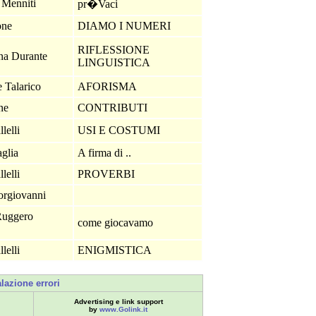
o Menniti
pr�Vaci
one
DIAMO I NUMERI
RIFLESSIONE
na Durante
LINGUISTICA
e Talarico
AFORISMA
one
CONTRIBUTI
llelli
USI E COSTUMI
aglia
A firma di ..
llelli
PROVERBI
orgiovanni
Ruggero
come giocavamo
llelli
ENIGMISTICA
lazione errori
Advertising e link support
by
www.Golink.it