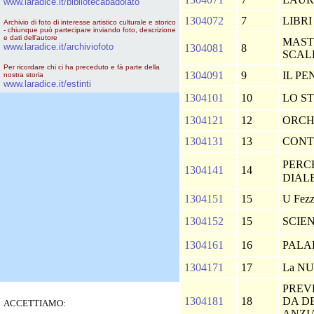
www.laradice.it/bibliotecabadolato
1304072
7
LIBRI
Archivio di foto di interesse artistico culturale e storico
- chiunque può partecipare inviando foto, descrizione
e dati dell'autore
MAST
www.laradice.it/archiviofoto
1304081
8
SCAL
Per ricordare chi ci ha preceduto e fà parte della
1304091
9
IL P
nostra storia
www.laradice.it/estinti
1304101
10
LO S
1304121
12
ORCH
1304131
13
CONT
PERC
1304141
14
DIAL
1304151
15
U Fez
1304152
15
SCIE
1304161
16
PALA
1304171
17
La N
PREV
1304181
18
DA D
ACCETTIAMO:
ANZI