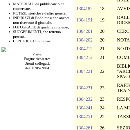
MATERIALE da pubblicare o da
1304182
18
AVVI
conservare;
NOTIZIE storiche e d'altro genere;
DALL'
INDIRIZZI di Badolatesi che ancora
1304191
19
DICE
non ricevono il giornale;
FOTOGRAFIE di qualche interesse;
1304201
20
CERC
SUGGERIMENTI, che terremo
presenti;
1304202
20
NOTA
CONTRIBUTI in denaro.
1304211
21
NOTI
Visite:
1304212
21
COMU
Pagine richieste:
Utenti collegati:
BIBL
dal 01/05/2004
1304221
22
"ARC
SPAG
RAFFA
1304231
23
TRA 
1304232
23
RESP
1304241
24
LA M
1304251
25
TAR
1304261
26
SEZI