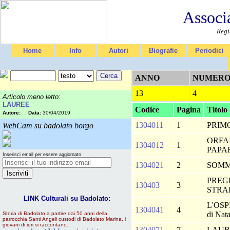
Associ
Regi
Home
Info
Autori
Biografie
Periodici
ANNO
NUMER
13
4
Articolo meno letto:
LAUREE
Codice
Pagina
Titolo
Autore:
Data:
30/04/2019
1304011
1
PRIM
WebCam su badolato borgo
ORFA
1304012
1
PAPA
Inserisci email per essere aggiornato
1304021
2
SOM
PREG
130403
3
STR
LINK Culturali su Badolato:
L'OSP
1304041
4
di Nat
Storia di Badolato a partire dai 50 anni della
parrocchia Santi Angeli custodi di Badolato Marina, i
giovani di ieri si raccontano.
1304071
7
LAU