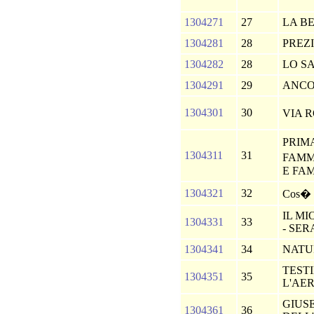
1304271
27
LA B
1304281
28
PREZI
1304282
28
LO S
1304291
29
ANCO
1304301
30
VIA R
PRIM
1304311
31
FAMM
E FA
1304321
32
Cos� p
IL MI
1304331
33
- SE
1304341
34
NATU
TEST
1304351
35
L'AE
GIUSE
1304361
36