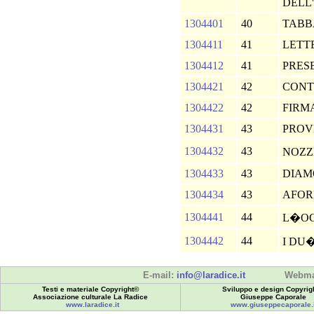
DELL
1304401
40
TABB
1304411
41
LETT
1304412
41
PRES
1304421
42
CONT
1304422
42
FIRM
1304431
43
PROV
1304432
43
NOZ
1304433
43
DIAM
1304434
43
AFOR
1304441
44
L�O
1304442
44
I DU
E-mail:
info@laradice.it
Webma
Testi e materiale Copyright©
Sviluppo e design Copyrig
Associazione culturale La Radice
Giuseppe Caporale
www.laradice.it
www.giuseppecaporale.i